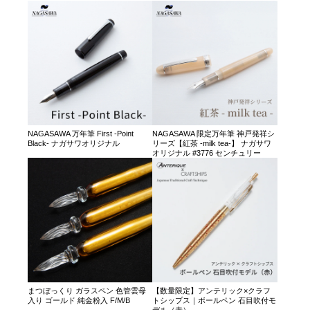
NAGASAWA 万年筆 First -Point
NAGASAWA 限定万年筆 神戸発祥シ
Black- ナガサワオリジナル
リーズ【紅茶 -milk tea-】 ナガサワ
オリジナル #3776 センチュリー
まつぼっくり ガラスペン 色管雲母
【数量限定】アンテリック×クラフ
入り ゴールド 純金粉入 F/M/B
トシップス｜ボールペン 石目吹付モ