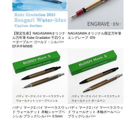
【限定生産】NAGASAWAオリジナ
NAGASAWA オリジナル限定万年筆
ル万年筆 Kobe Gradation 千苅ウォ
エングレーブ -EN-
ーターブルー ゴールド・シルバー
EF/F/FM/M/B
バディ マーク2 バイ マーベラスウッ
バディ マーク2 バイ マーベラスウッ
ド ウォールナット 木軸シャープペ
ド ウォールナット 木軸ボールペン
ンシル ブラック/シルバー 0.5mm
ブラック/シルバー