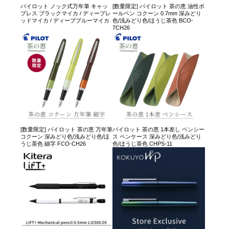
パイロット ノック式万年筆 キャッ
[数量限定] パイロット 茶の恵 油性ボ
プレス ブラックマイカ / ディープレ
ールペン コクーン 0.7mm 深みどり
ッドマイカ / ディープブルーマイカ
色/浅みどり色/ほうじ茶色 BCO-
7CH26
[数量限定] パイロット 茶の恵 万年筆
パイロット 茶の恵 1本差し ペンシー
コクーン 深みどり色/浅みどり色/ほ
ス ペンケース 深みどり色/浅みどり
うじ茶色 細字 FCO-CH26
色/ほうじ茶色 CHPS-11