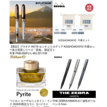
【限定】プラチナ #3776 センチュリ
ロディア KISSHOMONYO 巾着セッ
ー富士雲景シリーズ「雲海」 限定万
ト
年筆 PNB-650FU-L #61 EF/ F/M
ペリカン エーデルシュタイン・イン
THE ZEBRA HAMON 0.7 油性ボール
ク 2026年限定カラー 【パイライ
ペン 0.7mm