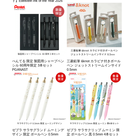
ト】Edelstein Ink of the Year 2026
ぺんてる 限定 製図用シャープペン
三菱鉛筆 &knot カラビナ付きボール
シル 60周年限定 3本セット
ペン ジェットストリームインサイド
PGANAST
0.5mm
ゼブラ サラサグランド ムーミンデ
ゼブラ サラサクリップ ムーミン 限
ザイン 限定 ボールペン 0.5mm
定 ボールペン 黒 0.5mm 4本セット