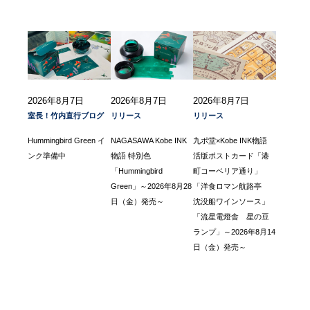
2026年8月7日
2026年8月7日
2026年8月7日
室長！竹内直行ブログ
リリース
リリース
Hummingbird Green イ
NAGASAWA Kobe INK
九ポ堂×Kobe INK物語
ンク準備中
物語 特別色
活版ポストカード「港
「Hummingbird
町コーベリア通り」
Green」～2026年8月28
「洋食ロマン航路亭
日（金）発売～
沈没船ワインソース」
「流星電燈舎 星の豆
ランプ」～2026年8月14
日（金）発売～