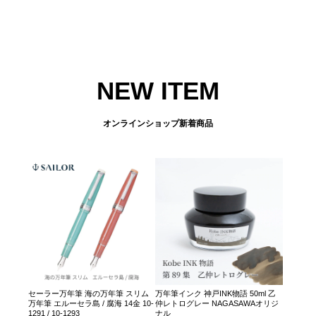
NEW ITEM
オンラインショップ新着商品
セーラー万年筆 海の万年筆 スリム
万年筆インク 神戸INK物語 50ml 乙
万年筆 エルーセラ島 / 腐海 14金 10-
仲レトログレー NAGASAWAオリジ
1291 / 10-1293
ナル