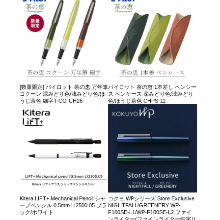
[数量限定] パイロット 茶の恵 万年筆
パイロット 茶の恵 1本差し ペンシー
コクーン 深みどり色/浅みどり色/ほ
ス ペンケース 深みどり色/浅みどり
うじ茶色 細字 FCO-CH26
色/ほうじ茶色 CHPS-11
Kitera LIFT+ Mechanical Pencil シャ
コクヨ WPシリーズ Store Exclusive
ープペンシル 0.5mm LI2500.05 ブラ
NIGHTFALL/GREENERY WP-
ック/ホワイト
F100SE-L1/WP-F100SE-L2 ファイ
ンライター(ファインライター細字リ