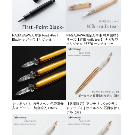
NAGASAWA 万年筆 First -Point
NAGASAWA 限定万年筆 神戸発祥シ
Black- ナガサワオリジナル
リーズ【紅茶 -milk tea-】 ナガサワ
オリジナル #3776 センチュリー
まつぼっくり ガラスペン 色管雲母
【数量限定】アンテリック×クラフ
入り ゴールド 純金粉入 F/M/B
トシップス｜ボールペン 石目吹付モ
デル（赤）