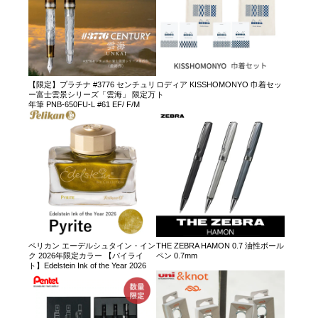
【限定】プラチナ #3776 センチュリ
ロディア KISSHOMONYO 巾着セッ
ー富士雲景シリーズ「雲海」 限定万
ト
年筆 PNB-650FU-L #61 EF/ F/M
ペリカン エーデルシュタイン・イン
THE ZEBRA HAMON 0.7 油性ボール
ク 2026年限定カラー 【パイライ
ペン 0.7mm
ト】Edelstein Ink of the Year 2026