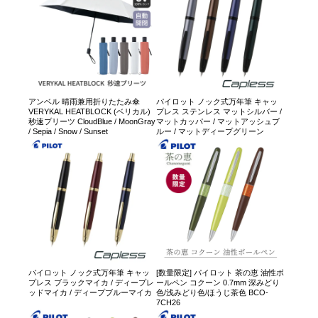
アンベル 晴雨兼用折りたたみ傘
パイロット ノック式万年筆 キャッ
VERYKAL HEATBLOCK (ベリカル)
プレス ステンレス マットシルバー /
秒速プリーツ CloudBlue / MoonGray
マットカッパー / マットアッシュブ
/ Sepia / Snow / Sunset
ルー / マットディープグリーン
パイロット ノック式万年筆 キャッ
[数量限定] パイロット 茶の恵 油性ボ
プレス ブラックマイカ / ディープレ
ールペン コクーン 0.7mm 深みどり
ッドマイカ / ディープブルーマイカ
色/浅みどり色/ほうじ茶色 BCO-
7CH26