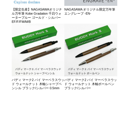
【限定生産】NAGASAWAオリジナ
NAGASAWA オリジナル限定万年筆
ル万年筆 Kobe Gradation 千苅ウォ
エングレーブ -EN-
ーターブルー ゴールド・シルバー
EF/F/FM/M/B
バディ マーク2 バイ マーベラスウッ
バディ マーク2 バイ マーベラスウッ
ド ウォールナット 木軸シャープペ
ド ウォールナット 木軸ボールペン
ンシル ブラック/シルバー 0.5mm
ブラック/シルバー