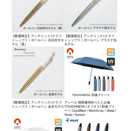
【数量限定】アンテリック×クラフ
【数量限定】アンテリック×クラフ
トシップス｜ボールペン 石目吹付モ
トシップス｜ボールペン プラチナ箔
デル（黒）
モデル
【数量限定】アンテリック×クラフ
アンベル 晴雨兼用折りたたみ傘
トシップス｜ボールペン 金箔モデル
TOUGHNESS (タフネス) 秒速プリ
ーツ CloudBlue / MoonGray / Sepia /
Snow / Sunset