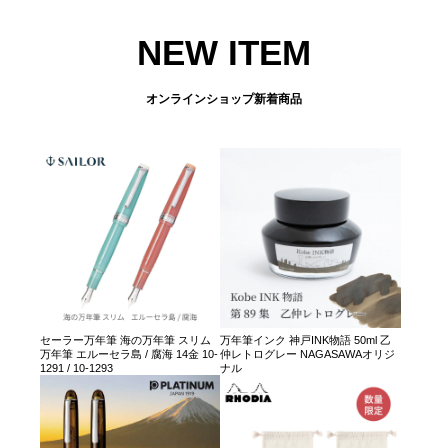
NEW ITEM
オンラインショップ新着商品
セーラー万年筆 海の万年筆 スリム
万年筆インク 神戸INK物語 50ml 乙
万年筆 エルーセラ島 / 腐海 14金 10-
仲レトログレー NAGASAWAオリジ
1291 / 10-1293
ナル