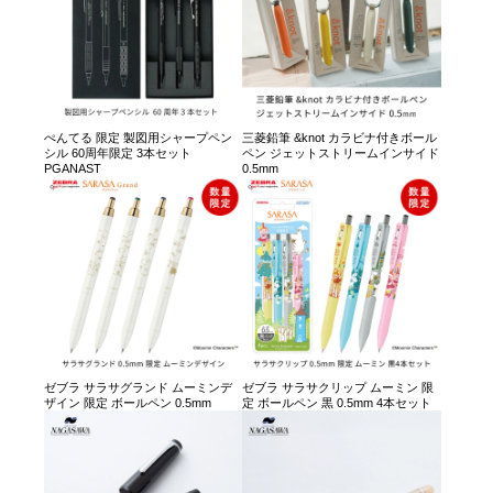
ぺんてる 限定 製図用シャープペン
三菱鉛筆 &knot カラビナ付きボール
シル 60周年限定 3本セット
ペン ジェットストリームインサイド
PGANAST
0.5mm
ゼブラ サラサグランド ムーミンデ
ゼブラ サラサクリップ ムーミン 限
ザイン 限定 ボールペン 0.5mm
定 ボールペン 黒 0.5mm 4本セット