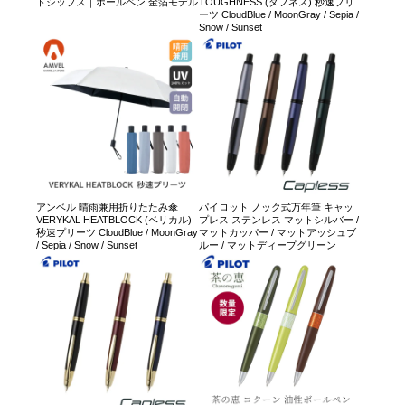
トシップス｜ボールペン 金箔モデル
TOUGHNESS (タフネス) 秒速プリ
ーツ CloudBlue / MoonGray / Sepia /
Snow / Sunset
アンベル 晴雨兼用折りたたみ傘
パイロット ノック式万年筆 キャッ
VERYKAL HEATBLOCK (ベリカル)
プレス ステンレス マットシルバー /
秒速プリーツ CloudBlue / MoonGray
マットカッパー / マットアッシュブ
/ Sepia / Snow / Sunset
ルー / マットディープグリーン