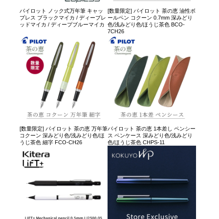
パイロット ノック式万年筆 キャッ
[数量限定] パイロット 茶の恵 油性ボ
プレス ブラックマイカ / ディープレ
ールペン コクーン 0.7mm 深みどり
ッドマイカ / ディープブルーマイカ
色/浅みどり色/ほうじ茶色 BCO-
7CH26
[数量限定] パイロット 茶の恵 万年筆
パイロット 茶の恵 1本差し ペンシー
コクーン 深みどり色/浅みどり色/ほ
ス ペンケース 深みどり色/浅みどり
うじ茶色 細字 FCO-CH26
色/ほうじ茶色 CHPS-11