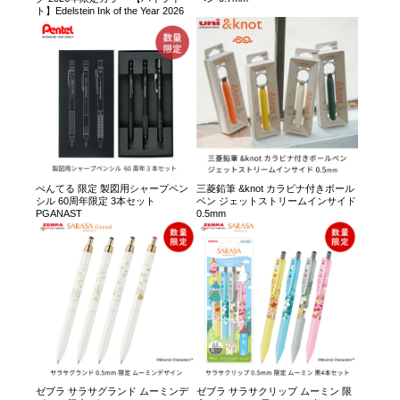
ト】Edelstein Ink of the Year 2026
ぺんてる 限定 製図用シャープペン
三菱鉛筆 &knot カラビナ付きボール
シル 60周年限定 3本セット
ペン ジェットストリームインサイド
PGANAST
0.5mm
ゼブラ サラサグランド ムーミンデ
ゼブラ サラサクリップ ムーミン 限