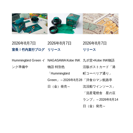
2026年8月7日
2026年8月7日
2026年8月7日
室長！竹内直行ブログ
リリース
リリース
Hummingbird Green イ
NAGASAWA Kobe INK
九ポ堂×Kobe INK物語
ンク準備中
物語 特別色
活版ポストカード「港
「Hummingbird
町コーベリア通り」
Green」～2026年8月28
「洋食ロマン航路亭
日（金）発売～
沈没船ワインソース」
「流星電燈舎 星の豆
ランプ」～2026年8月14
日（金）発売～