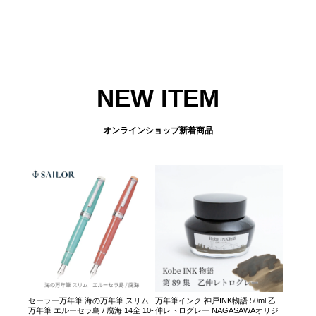
NEW ITEM
オンラインショップ新着商品
セーラー万年筆 海の万年筆 スリム
万年筆インク 神戸INK物語 50ml 乙
万年筆 エルーセラ島 / 腐海 14金 10-
仲レトログレー NAGASAWAオリジ