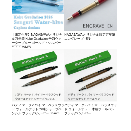
【限定生産】NAGASAWAオリジナ
NAGASAWA オリジナル限定万年筆
ル万年筆 Kobe Gradation 千苅ウォ
エングレーブ -EN-
ーターブルー ゴールド・シルバー
EF/F/FM/M/B
バディ マーク2 バイ マーベラスウッ
バディ マーク2 バイ マーベラスウッ
ド ウォールナット 木軸シャープペ
ド ウォールナット 木軸ボールペン
ンシル ブラック/シルバー 0.5mm
ブラック/シルバー