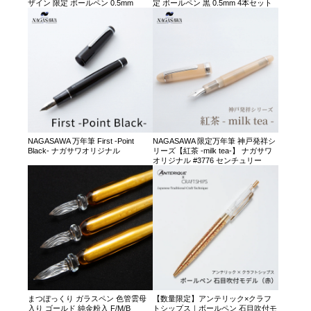
ザイン 限定 ボールペン 0.5mm
定 ボールペン 黒 0.5mm 4本セット
NAGASAWA 万年筆 First -Point
NAGASAWA 限定万年筆 神戸発祥シ
Black- ナガサワオリジナル
リーズ【紅茶 -milk tea-】 ナガサワ
オリジナル #3776 センチュリー
まつぼっくり ガラスペン 色管雲母
【数量限定】アンテリック×クラフ
入り ゴールド 純金粉入 F/M/B
トシップス｜ボールペン 石目吹付モ