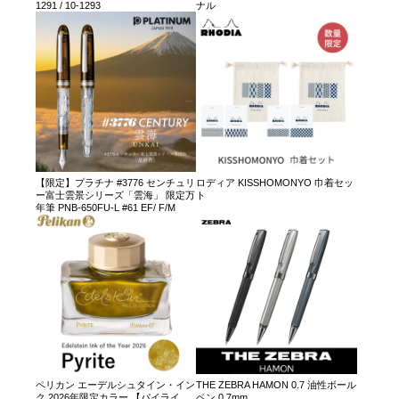
1291 / 10-1293
ナル
【限定】プラチナ #3776 センチュリ
ロディア KISSHOMONYO 巾着セッ
ー富士雲景シリーズ「雲海」 限定万
ト
年筆 PNB-650FU-L #61 EF/ F/M
ペリカン エーデルシュタイン・イン
THE ZEBRA HAMON 0.7 油性ボール
ク 2026年限定カラー 【パイライ
ペン 0.7mm