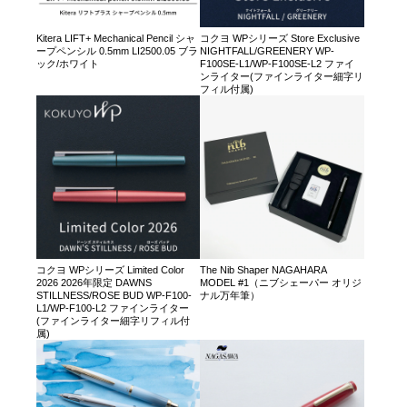
Kitera LIFT+ Mechanical Pencil シャ
コクヨ WPシリーズ Store Exclusive
ープペンシル 0.5mm LI2500.05 ブラ
NIGHTFALL/GREENERY WP-
ック/ホワイト
F100SE-L1/WP-F100SE-L2 ファイ
ンライター(ファインライター細字リ
フィル付属)
コクヨ WPシリーズ Limited Color
The Nib Shaper NAGAHARA
2026 2026年限定 DAWNS
MODEL #1（ニブシェーパー オリジ
STILLNESS/ROSE BUD WP-F100-
ナル万年筆）
L1/WP-F100-L2 ファインライター
(ファインライター細字リフィル付
属)