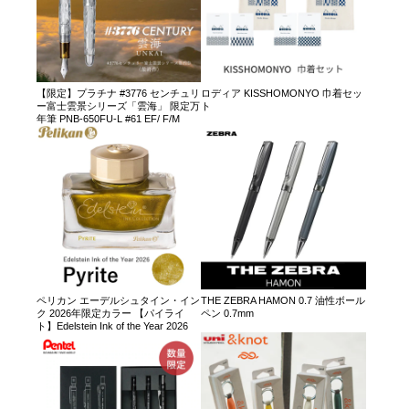
【限定】プラチナ #3776 センチュリ
ロディア KISSHOMONYO 巾着セッ
ー富士雲景シリーズ「雲海」 限定万
ト
年筆 PNB-650FU-L #61 EF/ F/M
ペリカン エーデルシュタイン・イン
THE ZEBRA HAMON 0.7 油性ボール
ク 2026年限定カラー 【パイライ
ペン 0.7mm
ト】Edelstein Ink of the Year 2026