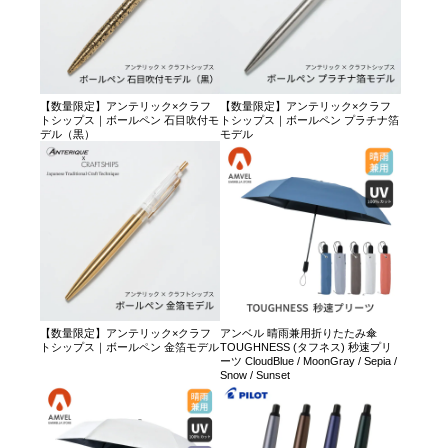
【数量限定】アンテリック×クラフ
【数量限定】アンテリック×クラフ
トシップス｜ボールペン 石目吹付モ
トシップス｜ボールペン プラチナ箔
デル（黒）
モデル
【数量限定】アンテリック×クラフ
アンベル 晴雨兼用折りたたみ傘
トシップス｜ボールペン 金箔モデル
TOUGHNESS (タフネス) 秒速プリ
ーツ CloudBlue / MoonGray / Sepia /
Snow / Sunset