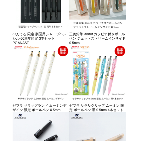
ぺんてる 限定 製図用シャープペン
三菱鉛筆 &knot カラビナ付きボール
シル 60周年限定 3本セット
ペン ジェットストリームインサイド
PGANAST
0.5mm
ゼブラ サラサグランド ムーミンデ
ゼブラ サラサクリップ ムーミン 限
ザイン 限定 ボールペン 0.5mm
定 ボールペン 黒 0.5mm 4本セット