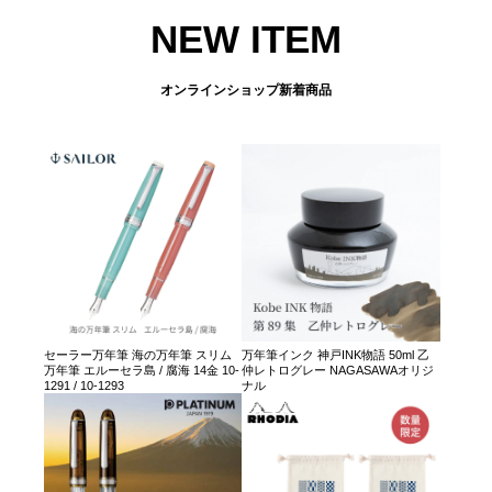
NEW ITEM
オンラインショップ新着商品
セーラー万年筆 海の万年筆 スリム
万年筆インク 神戸INK物語 50ml 乙
万年筆 エルーセラ島 / 腐海 14金 10-
仲レトログレー NAGASAWAオリジ
1291 / 10-1293
ナル