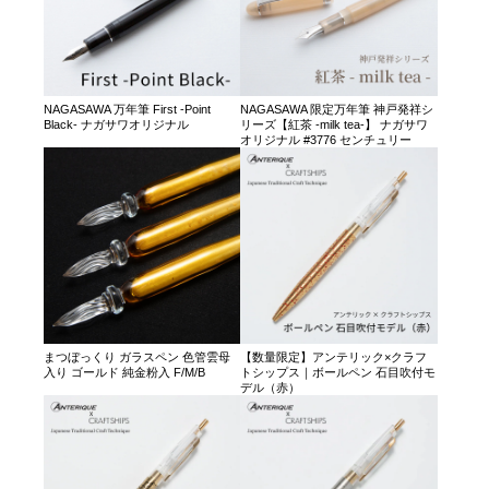
NAGASAWA 万年筆 First -Point
NAGASAWA 限定万年筆 神戸発祥シ
Black- ナガサワオリジナル
リーズ【紅茶 -milk tea-】 ナガサワ
オリジナル #3776 センチュリー
まつぼっくり ガラスペン 色管雲母
【数量限定】アンテリック×クラフ
入り ゴールド 純金粉入 F/M/B
トシップス｜ボールペン 石目吹付モ
デル（赤）