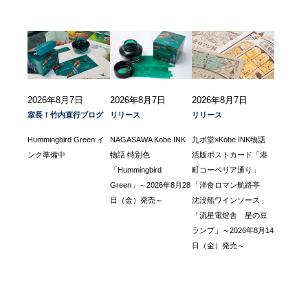
2026年8月7日
2026年8月7日
2026年8月7日
室長！竹内直行ブログ
リリース
リリース
Hummingbird Green イ
NAGASAWA Kobe INK
九ポ堂×Kobe INK物語
ンク準備中
物語 特別色
活版ポストカード「港
「Hummingbird
町コーベリア通り」
Green」～2026年8月28
「洋食ロマン航路亭
日（金）発売～
沈没船ワインソース」
「流星電燈舎 星の豆
ランプ」～2026年8月14
日（金）発売～