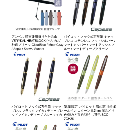
アンベル 晴雨兼用折りたたみ傘
パイロット ノック式万年筆 キャッ
VERYKAL HEATBLOCK (ベリカル)
プレス ステンレス マットシルバー /
秒速プリーツ CloudBlue / MoonGray
マットカッパー / マットアッシュブ
/ Sepia / Snow / Sunset
ルー / マットディープグリーン
パイロット ノック式万年筆 キャッ
[数量限定] パイロット 茶の恵 油性ボ
プレス ブラックマイカ / ディープレ
ールペン コクーン 0.7mm 深みどり
ッドマイカ / ディープブルーマイカ
色/浅みどり色/ほうじ茶色 BCO-
7CH26