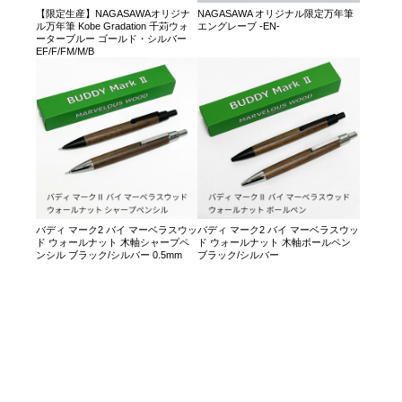
【限定生産】NAGASAWAオリジナ
NAGASAWA オリジナル限定万年筆
ル万年筆 Kobe Gradation 千苅ウォ
エングレーブ -EN-
ーターブルー ゴールド・シルバー
EF/F/FM/M/B
バディ マーク2 バイ マーベラスウッ
バディ マーク2 バイ マーベラスウッ
ド ウォールナット 木軸シャープペ
ド ウォールナット 木軸ボールペン
ンシル ブラック/シルバー 0.5mm
ブラック/シルバー