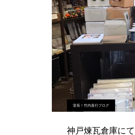
室長！竹内直行ブログ
神戸煉瓦倉庫に