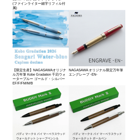
(ファインライター細字リフィル付
属)
【限定生産】NAGASAWAオリジナ
NAGASAWA オリジナル限定万年筆
ル万年筆 Kobe Gradation 千苅ウォ
エングレーブ -EN-
ーターブルー ゴールド・シルバー
EF/F/FM/M/B