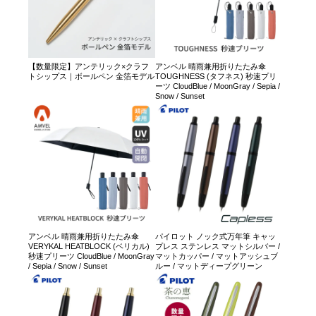
【数量限定】アンテリック×クラフ
アンベル 晴雨兼用折りたたみ傘
トシップス｜ボールペン 金箔モデル
TOUGHNESS (タフネス) 秒速プリ
ーツ CloudBlue / MoonGray / Sepia /
Snow / Sunset
アンベル 晴雨兼用折りたたみ傘
パイロット ノック式万年筆 キャッ
VERYKAL HEATBLOCK (ベリカル)
プレス ステンレス マットシルバー /
秒速プリーツ CloudBlue / MoonGray
マットカッパー / マットアッシュブ
/ Sepia / Snow / Sunset
ルー / マットディープグリーン