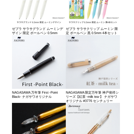
ゼブラ サラサグランド ムーミンデ
ゼブラ サラサクリップ ムーミン 限
ザイン 限定 ボールペン 0.5mm
定 ボールペン 黒 0.5mm 4本セット
NAGASAWA 万年筆 First -Point
NAGASAWA 限定万年筆 神戸発祥シ
Black- ナガサワオリジナル
リーズ【紅茶 -milk tea-】 ナガサワ
オリジナル #3776 センチュリー