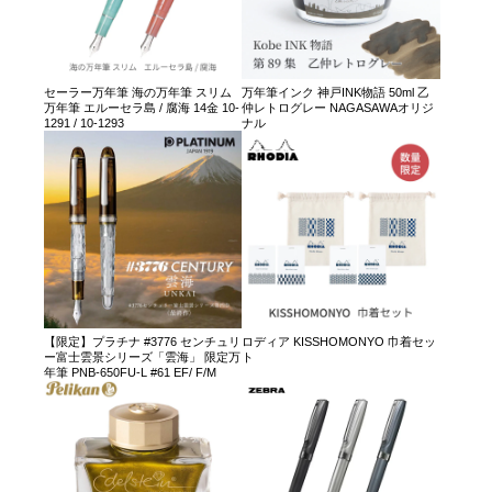
セーラー万年筆 海の万年筆 スリム
万年筆インク 神戸INK物語 50ml 乙
万年筆 エルーセラ島 / 腐海 14金 10-
仲レトログレー NAGASAWAオリジ
1291 / 10-1293
ナル
【限定】プラチナ #3776 センチュリ
ロディア KISSHOMONYO 巾着セッ
ー富士雲景シリーズ「雲海」 限定万
ト
年筆 PNB-650FU-L #61 EF/ F/M