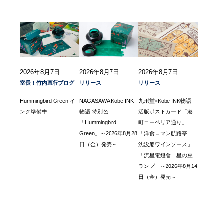
2026年8月7日
2026年8月7日
2026年8月7日
室長！竹内直行ブログ
リリース
リリース
Hummingbird Green イ
NAGASAWA Kobe INK
九ポ堂×Kobe INK物語
ンク準備中
物語 特別色
活版ポストカード「港
「Hummingbird
町コーベリア通り」
Green」～2026年8月28
「洋食ロマン航路亭
日（金）発売～
沈没船ワインソース」
「流星電燈舎 星の豆
ランプ」～2026年8月14
日（金）発売～