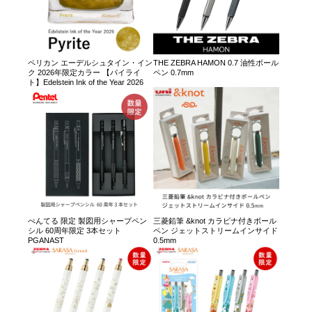
ペリカン エーデルシュタイン・イン
THE ZEBRA HAMON 0.7 油性ボール
ク 2026年限定カラー 【パイライ
ペン 0.7mm
ト】Edelstein Ink of the Year 2026
ぺんてる 限定 製図用シャープペン
三菱鉛筆 &knot カラビナ付きボール
シル 60周年限定 3本セット
ペン ジェットストリームインサイド
PGANAST
0.5mm