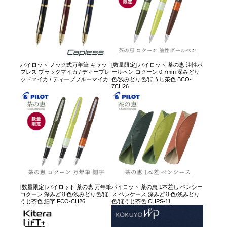
パイロット ノック式万年筆 キャッ
[数量限定] パイロット 茶の恵 油性ボ
プレス ブラックマイカ / ディープレ
ールペン コクーン 0.7mm 深みどり
ッドマイカ / ディープブルーマイカ
色/浅みどり色/ほうじ茶色 BCO-
7CH26
[数量限定] パイロット 茶の恵 万年筆
パイロット 茶の恵 1本差し ペンシー
コクーン 深みどり色/浅みどり色/ほ
ス ペンケース 深みどり色/浅みどり
うじ茶色 細字 FCO-CH26
色/ほうじ茶色 CHPS-11