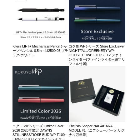
Kitera LIFT+ Mechanical Pencil シャ
コクヨ WPシリーズ Store Exclusive
ープペンシル 0.5mm LI2500.05 ブラ
NIGHTFALL/GREENERY WP-
ック/ホワイト
F100SE-L1/WP-F100SE-L2 ファイ
ンライター(ファインライター細字リ
フィル付属)
コクヨ WPシリーズ Limited Color
The Nib Shaper NAGAHARA
2026 2026年限定 DAWNS
MODEL #1（ニブシェーパー オリジ
STILLNESS/ROSE BUD WP-F100-
ナル万年筆）
L1/WP-F100-L2 ファインライター