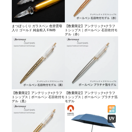
まつぼっくり ガラスペン 色管雲母
【数量限定】アンテリック×クラフ
入り ゴールド 純金粉入 F/M/B
トシップス｜ボールペン 石目吹付モ
デル（赤）
【数量限定】アンテリック×クラフ
【数量限定】アンテリック×クラフ
トシップス｜ボールペン 石目吹付モ
トシップス｜ボールペン プラチナ箔
デル（黒）
モデル