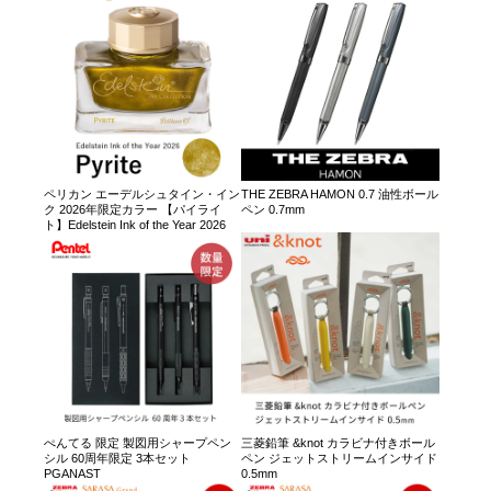
ペリカン エーデルシュタイン・イン
THE ZEBRA HAMON 0.7 油性ボール
ク 2026年限定カラー 【パイライ
ペン 0.7mm
ト】Edelstein Ink of the Year 2026
ぺんてる 限定 製図用シャープペン
三菱鉛筆 &knot カラビナ付きボール
シル 60周年限定 3本セット
ペン ジェットストリームインサイド
PGANAST
0.5mm