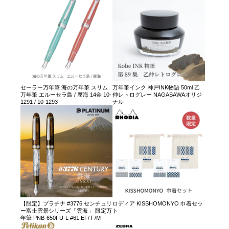
セーラー万年筆 海の万年筆 スリム
万年筆インク 神戸INK物語 50ml 乙
万年筆 エルーセラ島 / 腐海 14金 10-
仲レトログレー NAGASAWAオリジ
1291 / 10-1293
ナル
【限定】プラチナ #3776 センチュリ
ロディア KISSHOMONYO 巾着セッ
ー富士雲景シリーズ「雲海」 限定万
ト
年筆 PNB-650FU-L #61 EF/ F/M