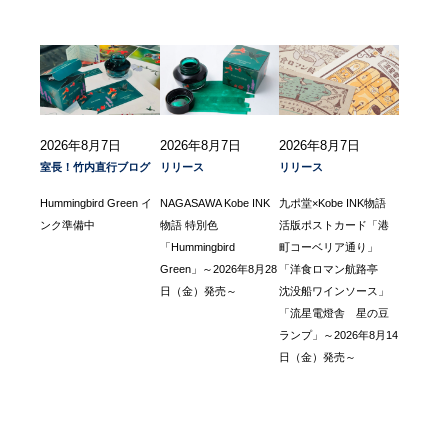
2026年8月7日
2026年8月7日
2026年8月7日
室長！竹内直行ブログ
リリース
リリース
Hummingbird Green イ
NAGASAWA Kobe INK
九ポ堂×Kobe INK物語
ンク準備中
物語 特別色
活版ポストカード「港
「Hummingbird
町コーベリア通り」
Green」～2026年8月28
「洋食ロマン航路亭
日（金）発売～
沈没船ワインソース」
「流星電燈舎 星の豆
ランプ」～2026年8月14
日（金）発売～