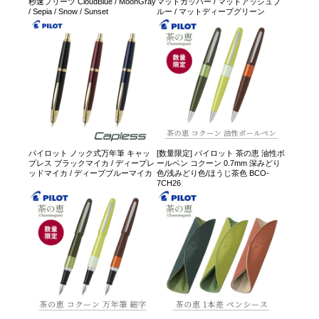
秒速プリーツ CloudBlue / MoonGray
マットカッパー / マットアッシュブ
/ Sepia / Snow / Sunset
ルー / マットディープグリーン
パイロット ノック式万年筆 キャッ
[数量限定] パイロット 茶の恵 油性ボ
プレス ブラックマイカ / ディープレ
ールペン コクーン 0.7mm 深みどり
ッドマイカ / ディープブルーマイカ
色/浅みどり色/ほうじ茶色 BCO-
7CH26