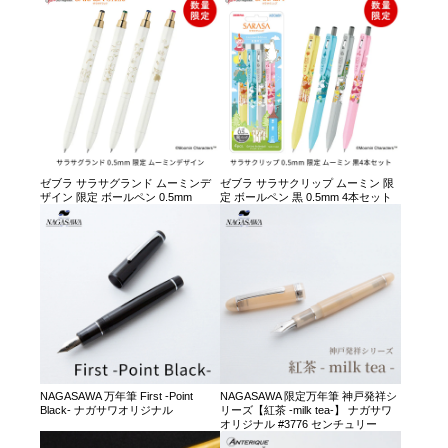
ゼブラ サラサグランド ムーミンデ
ゼブラ サラサクリップ ムーミン 限
ザイン 限定 ボールペン 0.5mm
定 ボールペン 黒 0.5mm 4本セット
NAGASAWA 万年筆 First -Point
NAGASAWA 限定万年筆 神戸発祥シ
Black- ナガサワオリジナル
リーズ【紅茶 -milk tea-】 ナガサワ
オリジナル #3776 センチュリー