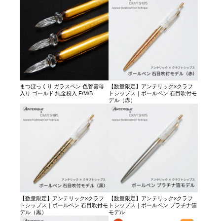
まつぼっくり ガラスペン 色管雲母
【数量限定】アンテリック×クラフ
入り ゴールド 純金粉入 F/M/B
トシップス｜ボールペン 石目吹付モ
デル（赤）
【数量限定】アンテリック×クラフ
【数量限定】アンテリック×クラフ
トシップス｜ボールペン 石目吹付モ
トシップス｜ボールペン プラチナ箔
デル（黒）
モデル