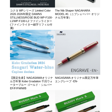
コクヨ WPシリーズ Limited Color
The Nib Shaper NAGAHARA
2026 2026年限定 DAWNS
MODEL #1（ニブシェーパー オリジ
STILLNESS/ROSE BUD WP-F100-
ナル万年筆）
L1/WP-F100-L2 ファインライター
(ファインライター細字リフィル付
属)
【限定生産】NAGASAWAオリジナ
NAGASAWA オリジナル限定万年筆
ル万年筆 Kobe Gradation 千苅ウォ
エングレーブ -EN-
ーターブルー ゴールド・シルバー
EF/F/FM/M/B