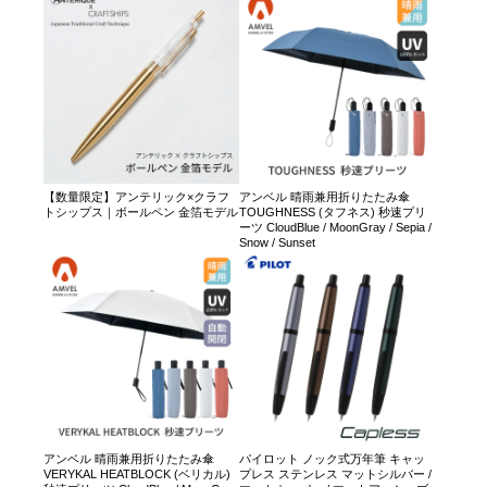
【数量限定】アンテリック×クラフ
アンベル 晴雨兼用折りたたみ傘
トシップス｜ボールペン 金箔モデル
TOUGHNESS (タフネス) 秒速プリ
ーツ CloudBlue / MoonGray / Sepia /
Snow / Sunset
アンベル 晴雨兼用折りたたみ傘
パイロット ノック式万年筆 キャッ
VERYKAL HEATBLOCK (ベリカル)
プレス ステンレス マットシルバー /