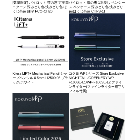
[数量限定] パイロット 茶の恵 万年筆
パイロット 茶の恵 1本差し ペンシー
コクーン 深みどり色/浅みどり色/ほ
ス ペンケース 深みどり色/浅みどり
うじ茶色 細字 FCO-CH26
色/ほうじ茶色 CHPS-11
Kitera LIFT+ Mechanical Pencil シャ
コクヨ WPシリーズ Store Exclusive
ープペンシル 0.5mm LI2500.05 ブラ
NIGHTFALL/GREENERY WP-
ック/ホワイト
F100SE-L1/WP-F100SE-L2 ファイ
ンライター(ファインライター細字リ
フィル付属)