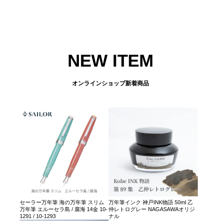
NEW ITEM
オンラインショップ新着商品
セーラー万年筆 海の万年筆 スリム
万年筆インク 神戸INK物語 50ml 乙
万年筆 エルーセラ島 / 腐海 14金 10-
仲レトログレー NAGASAWAオリジ
1291 / 10-1293
ナル