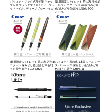
パイロット ノック式万年筆 キャッ
[数量限定] パイロット 茶の恵 油性ボ
プレス ブラックマイカ / ディープレ
ールペン コクーン 0.7mm 深みどり
ッドマイカ / ディープブルーマイカ
色/浅みどり色/ほうじ茶色 BCO-
7CH26
[数量限定] パイロット 茶の恵 万年筆
パイロット 茶の恵 1本差し ペンシー
コクーン 深みどり色/浅みどり色/ほ
ス ペンケース 深みどり色/浅みどり
うじ茶色 細字 FCO-CH26
色/ほうじ茶色 CHPS-11