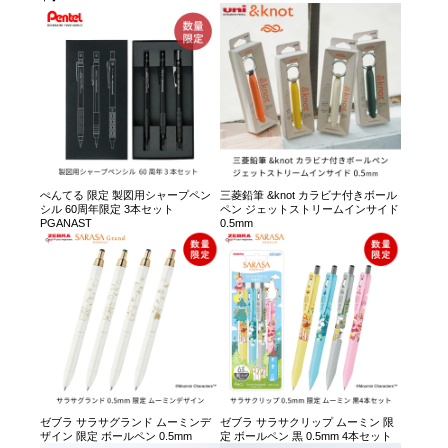
ぺんてる 限定 製図用シャープペン
三菱鉛筆 &knot カラビナ付きボール
シル 60周年限定 3本セット
ペン ジェットストリームインサイド
PGANAST
0.5mm
ゼブラ サラサグランド ムーミンデ
ゼブラ サラサクリップ ムーミン 限
ザイン 限定 ボールペン 0.5mm
定 ボールペン 黒 0.5mm 4本セット