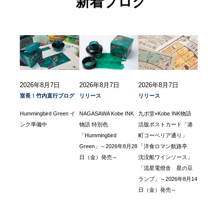
新着ブログ
2026年8月7日
2026年8月7日
2026年8月7日
室長！竹内直行ブログ
リリース
リリース
Hummingbird Green イ
NAGASAWA Kobe INK
九ポ堂×Kobe INK物語
ンク準備中
物語 特別色
活版ポストカード「港
「Hummingbird
町コーベリア通り」
Green」～2026年8月28
「洋食ロマン航路亭
日（金）発売～
沈没船ワインソース」
「流星電燈舎 星の豆
ランプ」～2026年8月14
日（金）発売～