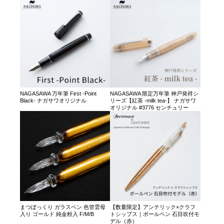
NAGASAWA 万年筆 First -Point
NAGASAWA 限定万年筆 神戸発祥シ
Black- ナガサワオリジナル
リーズ【紅茶 -milk tea-】 ナガサワ
オリジナル #3776 センチュリー
まつぼっくり ガラスペン 色管雲母
【数量限定】アンテリック×クラフ
入り ゴールド 純金粉入 F/M/B
トシップス｜ボールペン 石目吹付モ
デル（赤）