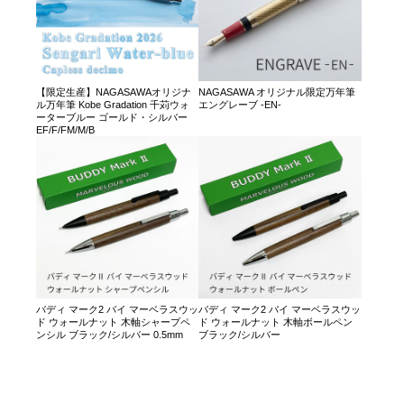
【限定生産】NAGASAWAオリジナ
NAGASAWA オリジナル限定万年筆
ル万年筆 Kobe Gradation 千苅ウォ
エングレーブ -EN-
ーターブルー ゴールド・シルバー
EF/F/FM/M/B
バディ マーク2 バイ マーベラスウッ
バディ マーク2 バイ マーベラスウッ
ド ウォールナット 木軸シャープペ
ド ウォールナット 木軸ボールペン
ンシル ブラック/シルバー 0.5mm
ブラック/シルバー