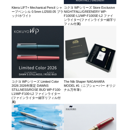
Kitera LIFT+ Mechanical Pencil シャ
コクヨ WPシリーズ Store Exclusive
ープペンシル 0.5mm LI2500.05 ブラ
NIGHTFALL/GREENERY WP-
ック/ホワイト
F100SE-L1/WP-F100SE-L2 ファイ
ンライター(ファインライター細字リ
フィル付属)
コクヨ WPシリーズ Limited Color
The Nib Shaper NAGAHARA
2026 2026年限定 DAWNS
MODEL #1（ニブシェーパー オリジ
STILLNESS/ROSE BUD WP-F100-
ナル万年筆）
L1/WP-F100-L2 ファインライター
(ファインライター細字リフィル付
属)