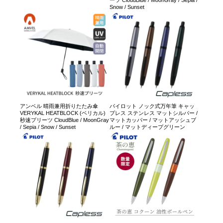
ーツ CloudBlue / MoonGray / Sepia /
Snow / Sunset
アンベル 晴雨兼用折りたたみ傘
パイロット ノック式万年筆 キャッ
VERYKAL HEATBLOCK (ベリカル)
プレス ステンレス マットシルバー /
秒速プリーツ CloudBlue / MoonGray
マットカッパー / マットアッシュブ
/ Sepia / Snow / Sunset
ルー / マットディープグリーン