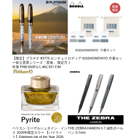
【限定】プラチナ #3776 センチュリ
ロディア KISSHOMONYO 巾着セッ
ー富士雲景シリーズ「雲海」 限定万
ト
年筆 PNB-650FU-L #61 EF/ F/M
ペリカン エーデルシュタイン・イン
THE ZEBRA HAMON 0.7 油性ボール
ク 2026年限定カラー 【パイライ
ペン 0.7mm
ト】Edelstein Ink of the Year 2026