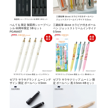
ぺんてる 限定 製図用シャープペン
三菱鉛筆 &knot カラビナ付きボール
シル 60周年限定 3本セット
ペン ジェットストリームインサイド
PGANAST
0.5mm
ゼブラ サラサグランド ムーミンデ
ゼブラ サラサクリップ ムーミン 限
ザイン 限定 ボールペン 0.5mm
定 ボールペン 黒 0.5mm 4本セット