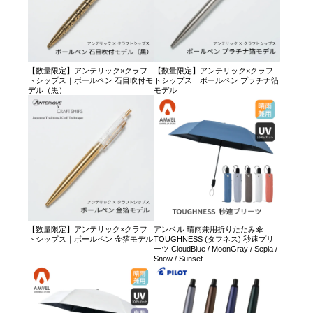
【数量限定】アンテリック×クラフ
【数量限定】アンテリック×クラフ
トシップス｜ボールペン 石目吹付モ
トシップス｜ボールペン プラチナ箔
デル（黒）
モデル
【数量限定】アンテリック×クラフ
アンベル 晴雨兼用折りたたみ傘
トシップス｜ボールペン 金箔モデル
TOUGHNESS (タフネス) 秒速プリ
ーツ CloudBlue / MoonGray / Sepia /
Snow / Sunset