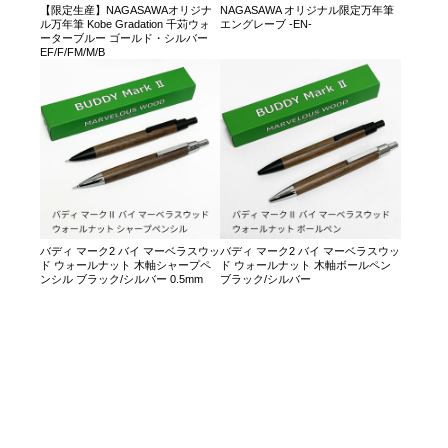
【限定生産】NAGASAWAオリジナ
NAGASAWA オリジナル限定万年筆
ル万年筆 Kobe Gradation 千苅ウォ
エングレーブ -EN-
ーターブルー ゴールド・シルバー
EF/F/FM/M/B
バディ マーク2 バイ マーベラスウッ
バディ マーク2 バイ マーベラスウッ
ド ウォールナット 木軸シャープペ
ド ウォールナット 木軸ボールペン
ンシル ブラック/シルバー 0.5mm
ブラック/シルバー