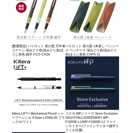
[数量限定] パイロット 茶の恵 万年筆
パイロット 茶の恵 1本差し ペンシー
コクーン 深みどり色/浅みどり色/ほ
ス ペンケース 深みどり色/浅みどり
うじ茶色 細字 FCO-CH26
色/ほうじ茶色 CHPS-11
Kitera LIFT+ Mechanical Pencil シャ
コクヨ WPシリーズ Store Exclusive
ープペンシル 0.5mm LI2500.05 ブラ
NIGHTFALL/GREENERY WP-
ック/ホワイト
F100SE-L1/WP-F100SE-L2 ファイ
ンライター(ファインライター細字リ
フィル付属)