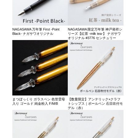
NAGASAWA 万年筆 First -Point
NAGASAWA 限定万年筆 神戸発祥シ
Black- ナガサワオリジナル
リーズ【紅茶 -milk tea-】 ナガサワ
オリジナル #3776 センチュリー
まつぼっくり ガラスペン 色管雲母
【数量限定】アンテリック×クラフ
入り ゴールド 純金粉入 F/M/B
トシップス｜ボールペン 石目吹付モ
デル（赤）