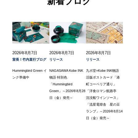
新着ブログ
2026年8月7日
2026年8月7日
2026年8月7日
室長！竹内直行ブログ
リリース
リリース
Hummingbird Green イ
NAGASAWA Kobe INK
九ポ堂×Kobe INK物語
ンク準備中
物語 特別色
活版ポストカード「港
「Hummingbird
町コーベリア通り」
Green」～2026年8月28
「洋食ロマン航路亭
日（金）発売～
沈没船ワインソース」
「流星電燈舎 星の豆
ランプ」～2026年8月14
日（金）発売～