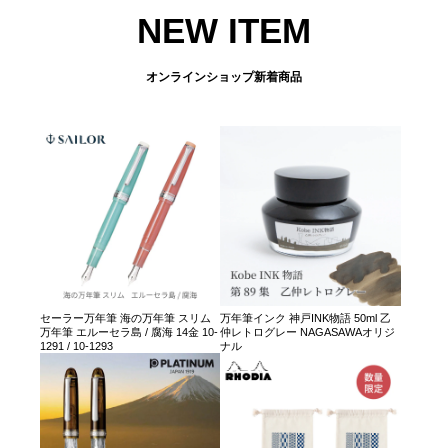
NEW ITEM
オンラインショップ新着商品
セーラー万年筆 海の万年筆 スリム
万年筆インク 神戸INK物語 50ml 乙
万年筆 エルーセラ島 / 腐海 14金 10-
仲レトログレー NAGASAWAオリジ
1291 / 10-1293
ナル