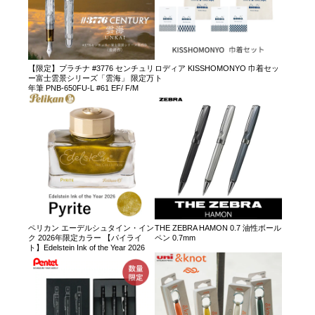
【限定】プラチナ #3776 センチュリ
ロディア KISSHOMONYO 巾着セッ
ー富士雲景シリーズ「雲海」 限定万
ト
年筆 PNB-650FU-L #61 EF/ F/M
ペリカン エーデルシュタイン・イン
THE ZEBRA HAMON 0.7 油性ボール
ク 2026年限定カラー 【パイライ
ペン 0.7mm
ト】Edelstein Ink of the Year 2026