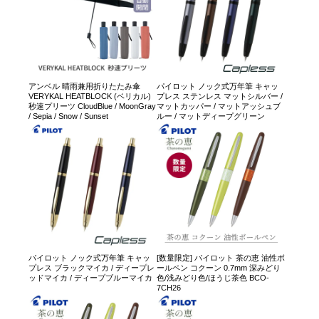
アンベル 晴雨兼用折りたたみ傘
パイロット ノック式万年筆 キャッ
VERYKAL HEATBLOCK (ベリカル)
プレス ステンレス マットシルバー /
秒速プリーツ CloudBlue / MoonGray
マットカッパー / マットアッシュブ
/ Sepia / Snow / Sunset
ルー / マットディープグリーン
パイロット ノック式万年筆 キャッ
[数量限定] パイロット 茶の恵 油性ボ
プレス ブラックマイカ / ディープレ
ールペン コクーン 0.7mm 深みどり
ッドマイカ / ディープブルーマイカ
色/浅みどり色/ほうじ茶色 BCO-
7CH26