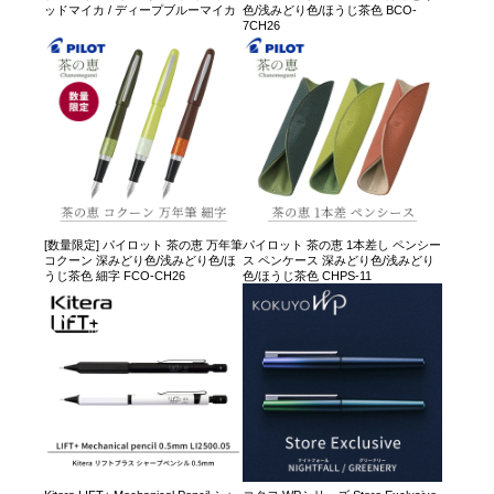
ッドマイカ / ディープブルーマイカ
色/浅みどり色/ほうじ茶色 BCO-
7CH26
[数量限定] パイロット 茶の恵 万年筆
パイロット 茶の恵 1本差し ペンシー
コクーン 深みどり色/浅みどり色/ほ
ス ペンケース 深みどり色/浅みどり
うじ茶色 細字 FCO-CH26
色/ほうじ茶色 CHPS-11