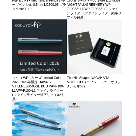
Kitera LIFT+ Mechanical Pencil シャ
コクヨ WPシリーズ Store Exclusive
ープペンシル 0.5mm LI2500.05 ブラ
NIGHTFALL/GREENERY WP-
ック/ホワイト
F100SE-L1/WP-F100SE-L2 ファイ
ンライター(ファインライター細字リ
フィル付属)
コクヨ WPシリーズ Limited Color
The Nib Shaper NAGAHARA
2026 2026年限定 DAWNS
MODEL #1（ニブシェーパー オリジ
STILLNESS/ROSE BUD WP-F100-
ナル万年筆）
L1/WP-F100-L2 ファインライター
(ファインライター細字リフィル付
属)