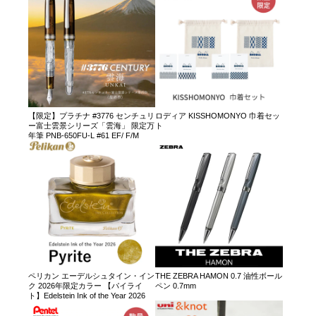
【限定】プラチナ #3776 センチュリ
ロディア KISSHOMONYO 巾着セッ
ー富士雲景シリーズ「雲海」 限定万
ト
年筆 PNB-650FU-L #61 EF/ F/M
ペリカン エーデルシュタイン・イン
THE ZEBRA HAMON 0.7 油性ボール
ク 2026年限定カラー 【パイライ
ペン 0.7mm
ト】Edelstein Ink of the Year 2026