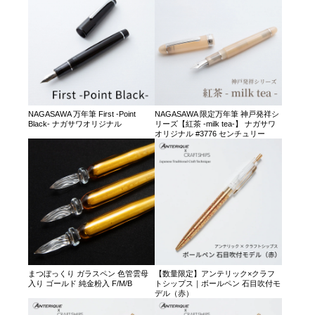
NAGASAWA 万年筆 First -Point
NAGASAWA 限定万年筆 神戸発祥シ
Black- ナガサワオリジナル
リーズ【紅茶 -milk tea-】 ナガサワ
オリジナル #3776 センチュリー
まつぼっくり ガラスペン 色管雲母
【数量限定】アンテリック×クラフ
入り ゴールド 純金粉入 F/M/B
トシップス｜ボールペン 石目吹付モ
デル（赤）