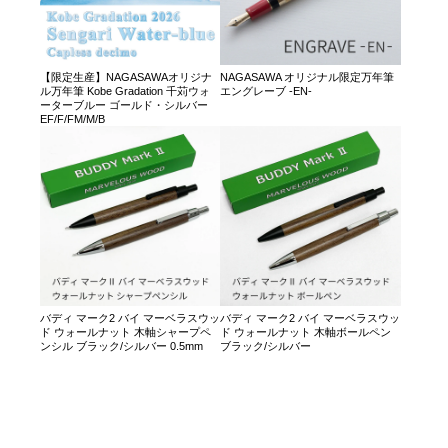
【限定生産】NAGASAWAオリジナ
NAGASAWA オリジナル限定万年筆
ル万年筆 Kobe Gradation 千苅ウォ
エングレーブ -EN-
ーターブルー ゴールド・シルバー
EF/F/FM/M/B
バディ マーク2 バイ マーベラスウッ
バディ マーク2 バイ マーベラスウッ
ド ウォールナット 木軸シャープペ
ド ウォールナット 木軸ボールペン
ンシル ブラック/シルバー 0.5mm
ブラック/シルバー