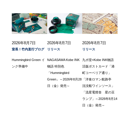
2026年8月7日
2026年8月7日
2026年8月7日
室長！竹内直行ブログ
リリース
リリース
Hummingbird Green イ
NAGASAWA Kobe INK
九ポ堂×Kobe INK物語
ンク準備中
物語 特別色
活版ポストカード「港
「Hummingbird
町コーベリア通り」
Green」～2026年8月28
「洋食ロマン航路亭
日（金）発売～
沈没船ワインソース」
「流星電燈舎 星の豆
ランプ」～2026年8月14
日（金）発売～