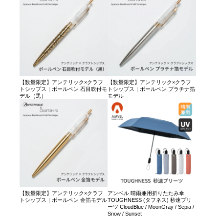
【数量限定】アンテリック×クラフ
【数量限定】アンテリック×クラフ
トシップス｜ボールペン 石目吹付モ
トシップス｜ボールペン プラチナ箔
デル（黒）
モデル
【数量限定】アンテリック×クラフ
アンベル 晴雨兼用折りたたみ傘
トシップス｜ボールペン 金箔モデル
TOUGHNESS (タフネス) 秒速プリ
ーツ CloudBlue / MoonGray / Sepia /
Snow / Sunset