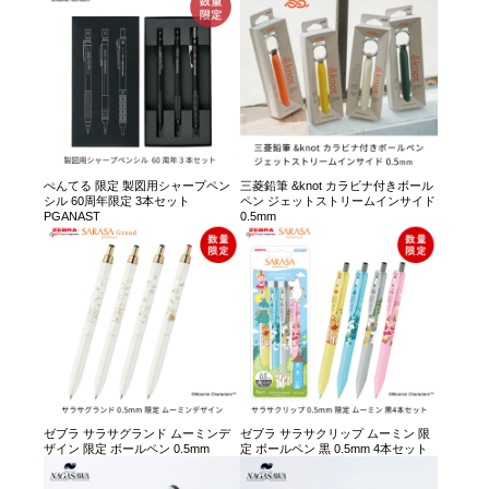
ぺんてる 限定 製図用シャープペン
三菱鉛筆 &knot カラビナ付きボール
シル 60周年限定 3本セット
ペン ジェットストリームインサイド
PGANAST
0.5mm
ゼブラ サラサグランド ムーミンデ
ゼブラ サラサクリップ ムーミン 限
ザイン 限定 ボールペン 0.5mm
定 ボールペン 黒 0.5mm 4本セット