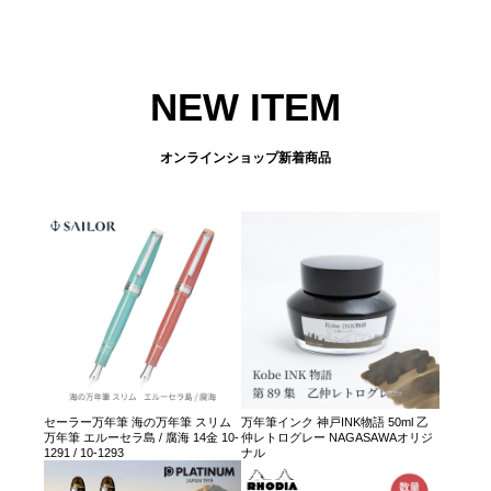
NEW ITEM
オンラインショップ新着商品
セーラー万年筆 海の万年筆 スリム
万年筆インク 神戸INK物語 50ml 乙
万年筆 エルーセラ島 / 腐海 14金 10-
仲レトログレー NAGASAWAオリジ
1291 / 10-1293
ナル