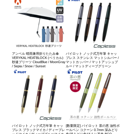
アンベル 晴雨兼用折りたたみ傘
パイロット ノック式万年筆 キャッ
VERYKAL HEATBLOCK (ベリカル)
プレス ステンレス マットシルバー /
秒速プリーツ CloudBlue / MoonGray
マットカッパー / マットアッシュブ
/ Sepia / Snow / Sunset
ルー / マットディープグリーン
パイロット ノック式万年筆 キャッ
[数量限定] パイロット 茶の恵 油性ボ
プレス ブラックマイカ / ディープレ
ールペン コクーン 0.7mm 深みどり