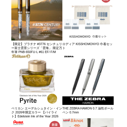
【限定】プラチナ #3776 センチュリ
ロディア KISSHOMONYO 巾着セッ
ー富士雲景シリーズ「雲海」 限定万
ト
年筆 PNB-650FU-L #61 EF/ F/M
ペリカン エーデルシュタイン・イン
THE ZEBRA HAMON 0.7 油性ボール
ク 2026年限定カラー 【パイライ
ペン 0.7mm
ト】Edelstein Ink of the Year 2026