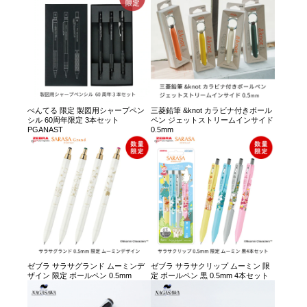
ぺんてる 限定 製図用シャープペン
三菱鉛筆 &knot カラビナ付きボール
シル 60周年限定 3本セット
ペン ジェットストリームインサイド
PGANAST
0.5mm
ゼブラ サラサグランド ムーミンデ
ゼブラ サラサクリップ ムーミン 限
ザイン 限定 ボールペン 0.5mm
定 ボールペン 黒 0.5mm 4本セット