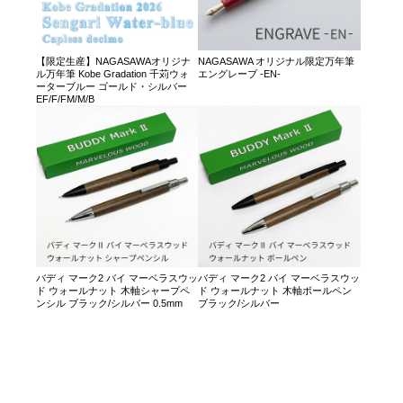
【限定生産】NAGASAWAオリジナ
NAGASAWA オリジナル限定万年筆
ル万年筆 Kobe Gradation 千苅ウォ
エングレーブ -EN-
ーターブルー ゴールド・シルバー
EF/F/FM/M/B
バディ マーク2 バイ マーベラスウッ
バディ マーク2 バイ マーベラスウッ
ド ウォールナット 木軸シャープペ
ド ウォールナット 木軸ボールペン
ンシル ブラック/シルバー 0.5mm
ブラック/シルバー