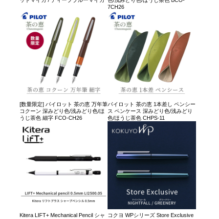
ッドマイカ / ディープブルーマイカ
色/浅みどり色/ほうじ茶色 BCO-
7CH26
[数量限定] パイロット 茶の恵 万年筆
パイロット 茶の恵 1本差し ペンシー
コクーン 深みどり色/浅みどり色/ほ
ス ペンケース 深みどり色/浅みどり
うじ茶色 細字 FCO-CH26
色/ほうじ茶色 CHPS-11
Kitera LIFT+ Mechanical Pencil シャ
コクヨ WPシリーズ Store Exclusive