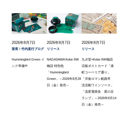
2026年8月7日
2026年8月7日
2026年8月7日
室長！竹内直行ブログ
リリース
リリース
Hummingbird Green イ
NAGASAWA Kobe INK
九ポ堂×Kobe INK物語
ンク準備中
物語 特別色
活版ポストカード「港
「Hummingbird
町コーベリア通り」
Green」～2026年8月28
「洋食ロマン航路亭
日（金）発売～
沈没船ワインソース」
「流星電燈舎 星の豆
ランプ」～2026年8月14
日（金）発売～