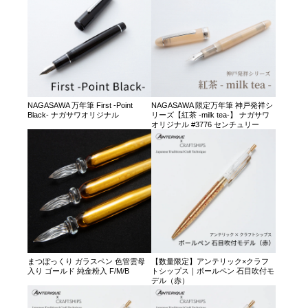
NAGASAWA 万年筆 First -Point
NAGASAWA 限定万年筆 神戸発祥シ
Black- ナガサワオリジナル
リーズ【紅茶 -milk tea-】 ナガサワ
オリジナル #3776 センチュリー
まつぼっくり ガラスペン 色管雲母
【数量限定】アンテリック×クラフ
入り ゴールド 純金粉入 F/M/B
トシップス｜ボールペン 石目吹付モ
デル（赤）