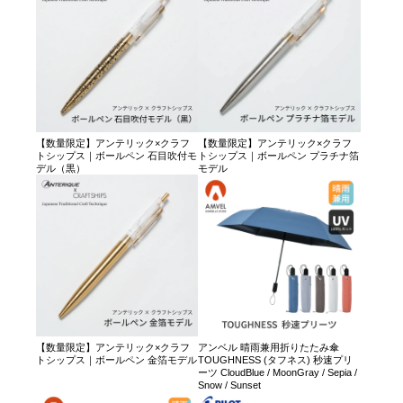
【数量限定】アンテリック×クラフ
【数量限定】アンテリック×クラフ
トシップス｜ボールペン 石目吹付モ
トシップス｜ボールペン プラチナ箔
デル（黒）
モデル
【数量限定】アンテリック×クラフ
アンベル 晴雨兼用折りたたみ傘
トシップス｜ボールペン 金箔モデル
TOUGHNESS (タフネス) 秒速プリ
ーツ CloudBlue / MoonGray / Sepia /
Snow / Sunset