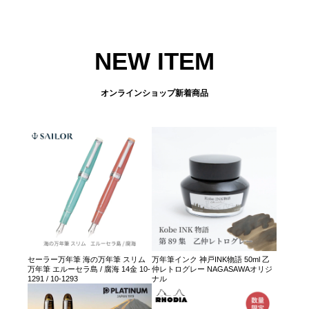
NEW ITEM
オンラインショップ新着商品
セーラー万年筆 海の万年筆 スリム
万年筆インク 神戸INK物語 50ml 乙
万年筆 エルーセラ島 / 腐海 14金 10-
仲レトログレー NAGASAWAオリジ
1291 / 10-1293
ナル