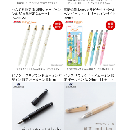
ぺんてる 限定 製図用シャープペン
三菱鉛筆 &knot カラビナ付きボール
シル 60周年限定 3本セット
ペン ジェットストリームインサイド
PGANAST
0.5mm
ゼブラ サラサグランド ムーミンデ
ゼブラ サラサクリップ ムーミン 限
ザイン 限定 ボールペン 0.5mm
定 ボールペン 黒 0.5mm 4本セット