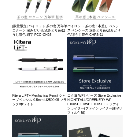
[数量限定] パイロット 茶の恵 万年筆
パイロット 茶の恵 1本差し ペンシー
コクーン 深みどり色/浅みどり色/ほ
ス ペンケース 深みどり色/浅みどり
うじ茶色 細字 FCO-CH26
色/ほうじ茶色 CHPS-11
Kitera LIFT+ Mechanical Pencil シャ
コクヨ WPシリーズ Store Exclusive
ープペンシル 0.5mm LI2500.05 ブラ
NIGHTFALL/GREENERY WP-
ック/ホワイト
F100SE-L1/WP-F100SE-L2 ファイ
ンライター(ファインライター細字リ
フィル付属)