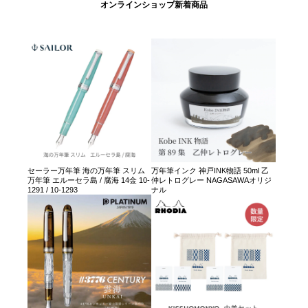
オンラインショップ新着商品
セーラー万年筆 海の万年筆 スリム
万年筆インク 神戸INK物語 50ml 乙
万年筆 エルーセラ島 / 腐海 14金 10-
仲レトログレー NAGASAWAオリジ
1291 / 10-1293
ナル