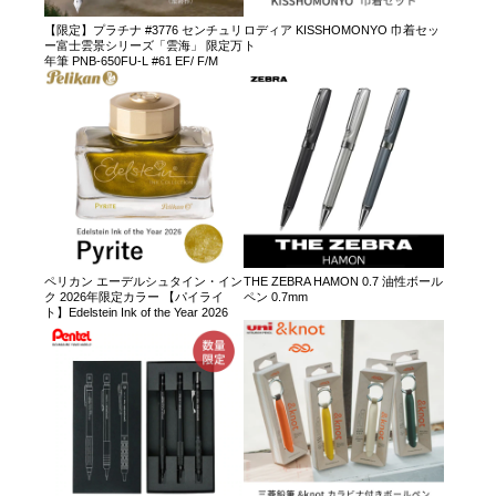
【限定】プラチナ #3776 センチュリ
ロディア KISSHOMONYO 巾着セッ
ー富士雲景シリーズ「雲海」 限定万
ト
年筆 PNB-650FU-L #61 EF/ F/M
ペリカン エーデルシュタイン・イン
THE ZEBRA HAMON 0.7 油性ボール
ク 2026年限定カラー 【パイライ
ペン 0.7mm
ト】Edelstein Ink of the Year 2026