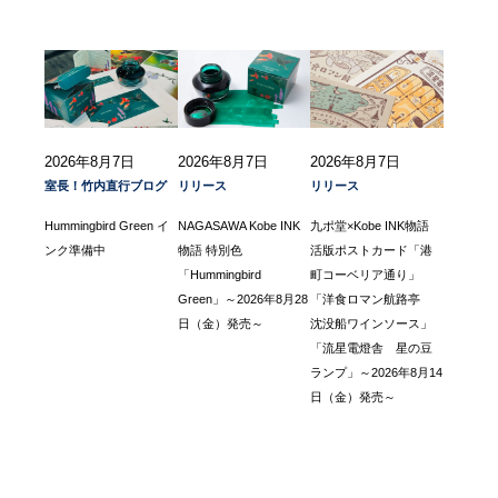
2026年8月7日
2026年8月7日
2026年8月7日
室長！竹内直行ブログ
リリース
リリース
Hummingbird Green イ
NAGASAWA Kobe INK
九ポ堂×Kobe INK物語
ンク準備中
物語 特別色
活版ポストカード「港
「Hummingbird
町コーベリア通り」
Green」～2026年8月28
「洋食ロマン航路亭
日（金）発売～
沈没船ワインソース」
「流星電燈舎 星の豆
ランプ」～2026年8月14
日（金）発売～