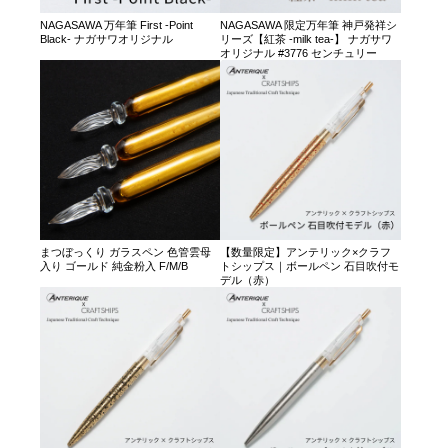
NAGASAWA 万年筆 First -Point
NAGASAWA 限定万年筆 神戸発祥シ
Black- ナガサワオリジナル
リーズ【紅茶 -milk tea-】 ナガサワ
オリジナル #3776 センチュリー
まつぼっくり ガラスペン 色管雲母
【数量限定】アンテリック×クラフ
入り ゴールド 純金粉入 F/M/B
トシップス｜ボールペン 石目吹付モ
デル（赤）