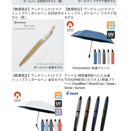
【数量限定】アンテリック×クラフ
【数量限定】アンテリック×クラフ
トシップス｜ボールペン 石目吹付モ
トシップス｜ボールペン プラチナ箔
デル（黒）
モデル
【数量限定】アンテリック×クラフ
アンベル 晴雨兼用折りたたみ傘
トシップス｜ボールペン 金箔モデル
TOUGHNESS (タフネス) 秒速プリ
ーツ CloudBlue / MoonGray / Sepia /
Snow / Sunset