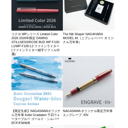
コクヨ WPシリーズ Limited Color
The Nib Shaper NAGAHARA
2026 2026年限定 DAWNS
MODEL #1（ニブシェーパー オリジ
STILLNESS/ROSE BUD WP-F100-
ナル万年筆）
L1/WP-F100-L2 ファインライター
(ファインライター細字リフィル付
属)
【限定生産】NAGASAWAオリジナ
NAGASAWA オリジナル限定万年筆
ル万年筆 Kobe Gradation 千苅ウォ
エングレーブ -EN-
ーターブルー ゴールド・シルバー
EF/F/FM/M/B