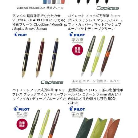
アンベル 晴雨兼用折りたたみ傘
パイロット ノック式万年筆 キャッ
VERYKAL HEATBLOCK (ベリカル)
プレス ステンレス マットシルバー /
秒速プリーツ CloudBlue / MoonGray
マットカッパー / マットアッシュブ
/ Sepia / Snow / Sunset
ルー / マットディープグリーン
パイロット ノック式万年筆 キャッ
[数量限定] パイロット 茶の恵 油性ボ
プレス ブラックマイカ / ディープレ
ールペン コクーン 0.7mm 深みどり
ッドマイカ / ディープブルーマイカ
色/浅みどり色/ほうじ茶色 BCO-
7CH26