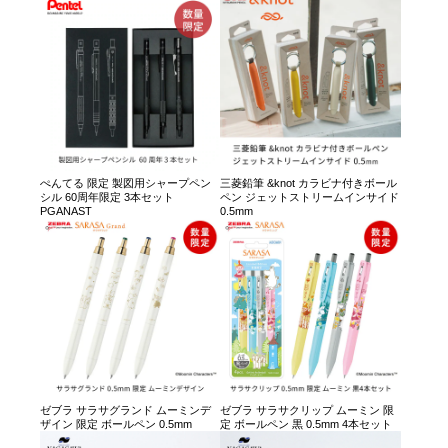
ぺんてる 限定 製図用シャープペン
三菱鉛筆 &knot カラビナ付きボール
シル 60周年限定 3本セット
ペン ジェットストリームインサイド
PGANAST
0.5mm
ゼブラ サラサグランド ムーミンデ
ゼブラ サラサクリップ ムーミン 限
ザイン 限定 ボールペン 0.5mm
定 ボールペン 黒 0.5mm 4本セット