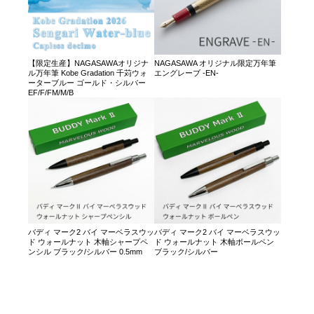
【限定生産】NAGASAWAオリジナ
NAGASAWA オリジナル限定万年筆
ル万年筆 Kobe Gradation 千苅ウォ
エングレーブ -EN-
ーターブルー ゴールド・シルバー
EF/F/FM/M/B
バディ マーク2 バイ マーベラスウッ
バディ マーク2 バイ マーベラスウッ
ド ウォールナット 木軸シャープペ
ド ウォールナット 木軸ボールペン
ンシル ブラック/シルバー 0.5mm
ブラック/シルバー