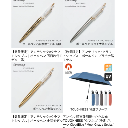
【数量限定】アンテリック×クラフ
【数量限定】アンテリック×クラフ
トシップス｜ボールペン 石目吹付モ
トシップス｜ボールペン プラチナ箔
デル（黒）
モデル
【数量限定】アンテリック×クラフ
アンベル 晴雨兼用折りたたみ傘
トシップス｜ボールペン 金箔モデル
TOUGHNESS (タフネス) 秒速プリ
ーツ CloudBlue / MoonGray / Sepia /