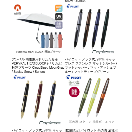
Snow / Sunset
アンベル 晴雨兼用折りたたみ傘
パイロット ノック式万年筆 キャッ
VERYKAL HEATBLOCK (ベリカル)
プレス ステンレス マットシルバー /
秒速プリーツ CloudBlue / MoonGray
マットカッパー / マットアッシュブ
/ Sepia / Snow / Sunset
ルー / マットディープグリーン
パイロット ノック式万年筆 キャッ
[数量限定] パイロット 茶の恵 油性ボ