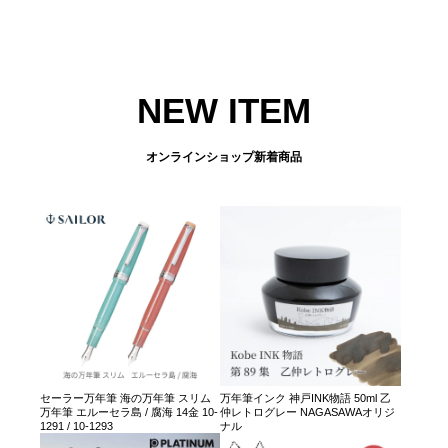
NEW ITEM
オンラインショップ新着商品
セーラー万年筆 海の万年筆 スリム
万年筆インク 神戸INK物語 50ml 乙
万年筆 エルーセラ島 / 腐海 14金 10-
仲レトログレー NAGASAWAオリジ
1291 / 10-1293
ナル