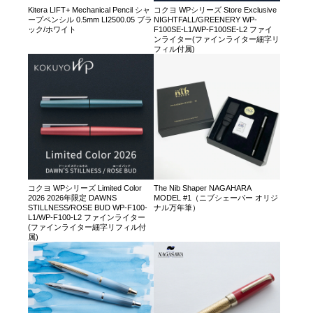
Kitera LIFT+ Mechanical Pencil シャ
コクヨ WPシリーズ Store Exclusive
ープペンシル 0.5mm LI2500.05 ブラ
NIGHTFALL/GREENERY WP-
ック/ホワイト
F100SE-L1/WP-F100SE-L2 ファイ
ンライター(ファインライター細字リ
フィル付属)
コクヨ WPシリーズ Limited Color
The Nib Shaper NAGAHARA
2026 2026年限定 DAWNS
MODEL #1（ニブシェーパー オリジ
STILLNESS/ROSE BUD WP-F100-
ナル万年筆）
L1/WP-F100-L2 ファインライター
(ファインライター細字リフィル付
属)