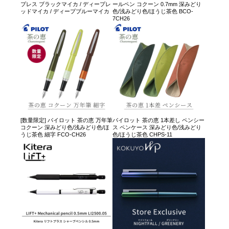
プレス ブラックマイカ / ディープレ
ールペン コクーン 0.7mm 深みどり
ッドマイカ / ディープブルーマイカ
色/浅みどり色/ほうじ茶色 BCO-
7CH26
[数量限定] パイロット 茶の恵 万年筆
パイロット 茶の恵 1本差し ペンシー
コクーン 深みどり色/浅みどり色/ほ
ス ペンケース 深みどり色/浅みどり
うじ茶色 細字 FCO-CH26
色/ほうじ茶色 CHPS-11