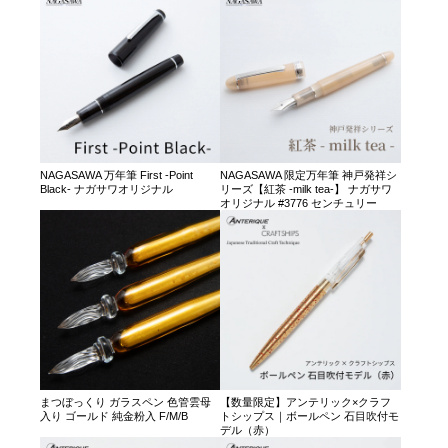
NAGASAWA 万年筆 First -Point
NAGASAWA 限定万年筆 神戸発祥シ
Black- ナガサワオリジナル
リーズ【紅茶 -milk tea-】 ナガサワ
オリジナル #3776 センチュリー
まつぼっくり ガラスペン 色管雲母
【数量限定】アンテリック×クラフ
入り ゴールド 純金粉入 F/M/B
トシップス｜ボールペン 石目吹付モ
デル（赤）