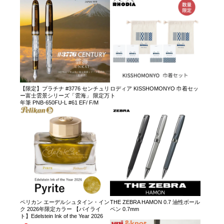
【限定】プラチナ #3776 センチュリ
ロディア KISSHOMONYO 巾着セッ
ー富士雲景シリーズ「雲海」 限定万
ト
年筆 PNB-650FU-L #61 EF/ F/M
ペリカン エーデルシュタイン・イン
THE ZEBRA HAMON 0.7 油性ボール
ク 2026年限定カラー 【パイライ
ペン 0.7mm
ト】Edelstein Ink of the Year 2026