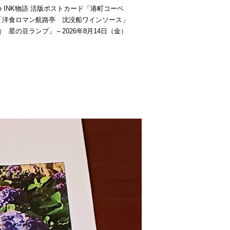
be INK物語 活版ポストカード「港町コーベ
「洋食ロマン航路亭 沈没船ワインソース」
 星の豆ランプ」～2026年8月14日（金）