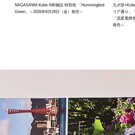
NAGASAWA Kobe INK物語 特別色 「Hummingbird
九ポ堂×Ko
Green」～2026年8月28日（金）発売～
リア通り」
「流星電燈舎
発売～