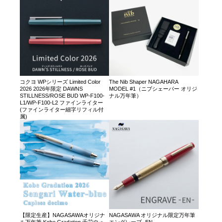
コクヨ WPシリーズ Limited Color
The Nib Shaper NAGAHARA
2026 2026年限定 DAWNS
MODEL #1（ニブシェーパー オリジ
STILLNESS/ROSE BUD WP-F100-
ナル万年筆）
L1/WP-F100-L2 ファインライター
(ファインライター細字リフィル付
属)
【限定生産】NAGASAWAオリジナ
NAGASAWA オリジナル限定万年筆
ル万年筆 Kobe Gradation 千苅ウォ
エングレーブ -EN-