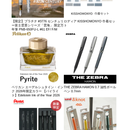
【限定】プラチナ #3776 センチュリ
ロディア KISSHOMONYO 巾着セッ
ー富士雲景シリーズ「雲海」 限定万
ト
年筆 PNB-650FU-L #61 EF/ F/M
ペリカン エーデルシュタイン・イン
THE ZEBRA HAMON 0.7 油性ボール
ク 2026年限定カラー 【パイライ
ペン 0.7mm
ト】Edelstein Ink of the Year 2026