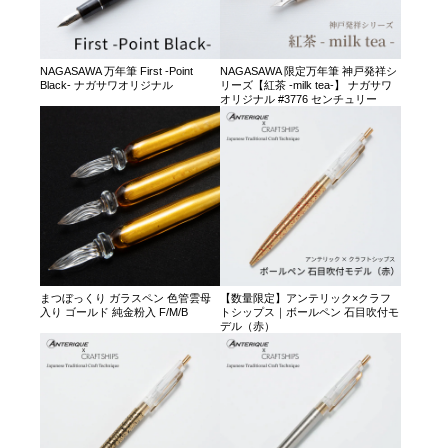
NAGASAWA 万年筆 First -Point
NAGASAWA 限定万年筆 神戸発祥シ
Black- ナガサワオリジナル
リーズ【紅茶 -milk tea-】 ナガサワ
オリジナル #3776 センチュリー
まつぼっくり ガラスペン 色管雲母
【数量限定】アンテリック×クラフ
入り ゴールド 純金粉入 F/M/B
トシップス｜ボールペン 石目吹付モ
デル（赤）