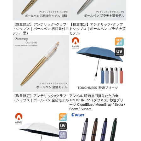
【数量限定】アンテリック×クラフ
【数量限定】アンテリック×クラフ
トシップス｜ボールペン 石目吹付モ
トシップス｜ボールペン プラチナ箔
デル（黒）
モデル
【数量限定】アンテリック×クラフ
アンベル 晴雨兼用折りたたみ傘
トシップス｜ボールペン 金箔モデル
TOUGHNESS (タフネス) 秒速プリ
ーツ CloudBlue / MoonGray / Sepia /
Snow / Sunset