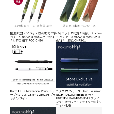
[数量限定] パイロット 茶の恵 万年筆
パイロット 茶の恵 1本差し ペンシー
コクーン 深みどり色/浅みどり色/ほ
ス ペンケース 深みどり色/浅みどり
うじ茶色 細字 FCO-CH26
色/ほうじ茶色 CHPS-11
Kitera LIFT+ Mechanical Pencil シャ
コクヨ WPシリーズ Store Exclusive
ープペンシル 0.5mm LI2500.05 ブラ
NIGHTFALL/GREENERY WP-
ック/ホワイト
F100SE-L1/WP-F100SE-L2 ファイ
ンライター(ファインライター細字リ
フィル付属)