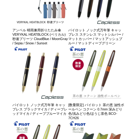
アンベル 晴雨兼用折りたたみ傘
パイロット ノック式万年筆 キャッ
VERYKAL HEATBLOCK (ベリカル)
プレス ステンレス マットシルバー /
秒速プリーツ CloudBlue / MoonGray
マットカッパー / マットアッシュブ
/ Sepia / Snow / Sunset
ルー / マットディープグリーン
パイロット ノック式万年筆 キャッ
[数量限定] パイロット 茶の恵 油性ボ
プレス ブラックマイカ / ディープレ
ールペン コクーン 0.7mm 深みどり
ッドマイカ / ディープブルーマイカ
色/浅みどり色/ほうじ茶色 BCO-
7CH26