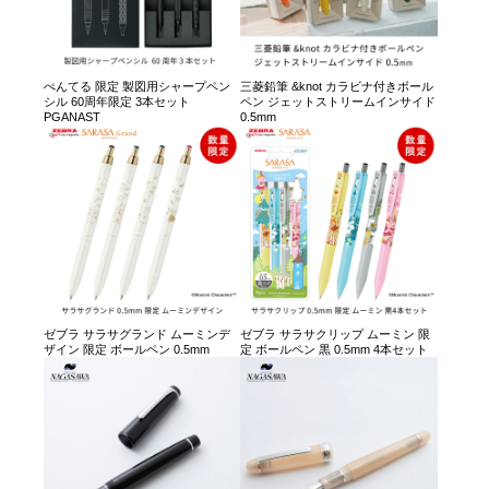
ぺんてる 限定 製図用シャープペン
三菱鉛筆 &knot カラビナ付きボール
シル 60周年限定 3本セット
ペン ジェットストリームインサイド
PGANAST
0.5mm
ゼブラ サラサグランド ムーミンデ
ゼブラ サラサクリップ ムーミン 限
ザイン 限定 ボールペン 0.5mm
定 ボールペン 黒 0.5mm 4本セット