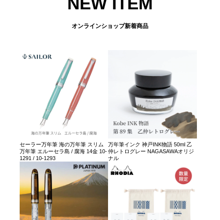
NEW ITEM
オンラインショップ新着商品
セーラー万年筆 海の万年筆 スリム
万年筆インク 神戸INK物語 50ml 乙
万年筆 エルーセラ島 / 腐海 14金 10-
仲レトログレー NAGASAWAオリジ
1291 / 10-1293
ナル