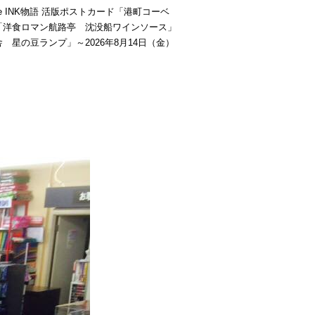
be INK物語 活版ポストカード「港町コーベ
「洋食ロマン航路亭 沈没船ワインソース」
 星の豆ランプ」～2026年8月14日（金）