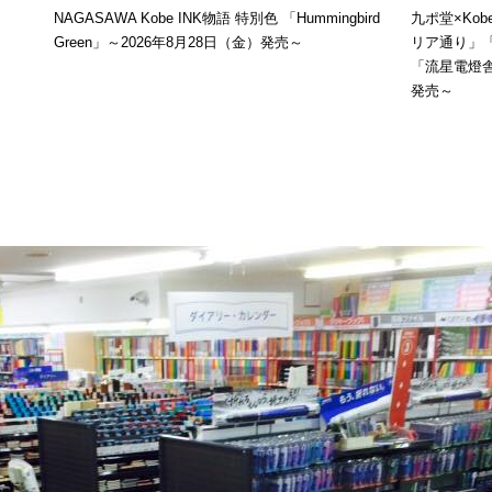
NAGASAWA Kobe INK物語 特別色 「Hummingbird
九ポ堂×Ko
Green」～2026年8月28日（金）発売～
リア通り」
「流星電燈舎
発売～