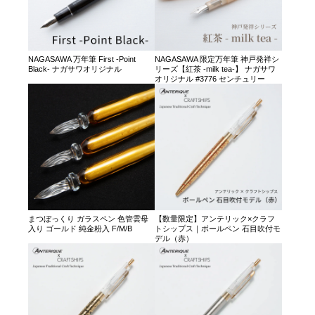
NAGASAWA 万年筆 First -Point
NAGASAWA 限定万年筆 神戸発祥シ
Black- ナガサワオリジナル
リーズ【紅茶 -milk tea-】 ナガサワ
オリジナル #3776 センチュリー
まつぼっくり ガラスペン 色管雲母
【数量限定】アンテリック×クラフ
入り ゴールド 純金粉入 F/M/B
トシップス｜ボールペン 石目吹付モ
デル（赤）