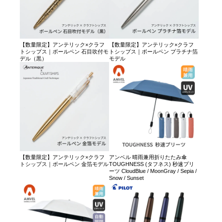
【数量限定】アンテリック×クラフ
【数量限定】アンテリック×クラフ
トシップス｜ボールペン 石目吹付モ
トシップス｜ボールペン プラチナ箔
デル（黒）
モデル
【数量限定】アンテリック×クラフ
アンベル 晴雨兼用折りたたみ傘
トシップス｜ボールペン 金箔モデル
TOUGHNESS (タフネス) 秒速プリ
ーツ CloudBlue / MoonGray / Sepia /
Snow / Sunset