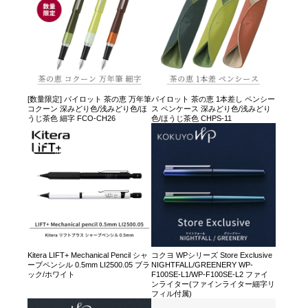
[数量限定] パイロット 茶の恵 万年筆
パイロット 茶の恵 1本差し ペンシー
コクーン 深みどり色/浅みどり色/ほ
ス ペンケース 深みどり色/浅みどり
うじ茶色 細字 FCO-CH26
色/ほうじ茶色 CHPS-11
Kitera LIFT+ Mechanical Pencil シャ
コクヨ WPシリーズ Store Exclusive
ープペンシル 0.5mm LI2500.05 ブラ
NIGHTFALL/GREENERY WP-
ック/ホワイト
F100SE-L1/WP-F100SE-L2 ファイ
ンライター(ファインライター細字リ
フィル付属)