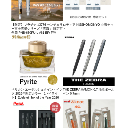
【限定】プラチナ #3776 センチュリ
ロディア KISSHOMONYO 巾着セッ
ー富士雲景シリーズ「雲海」 限定万
ト
年筆 PNB-650FU-L #61 EF/ F/M
ペリカン エーデルシュタイン・イン
THE ZEBRA HAMON 0.7 油性ボール
ク 2026年限定カラー 【パイライ
ペン 0.7mm
ト】Edelstein Ink of the Year 2026