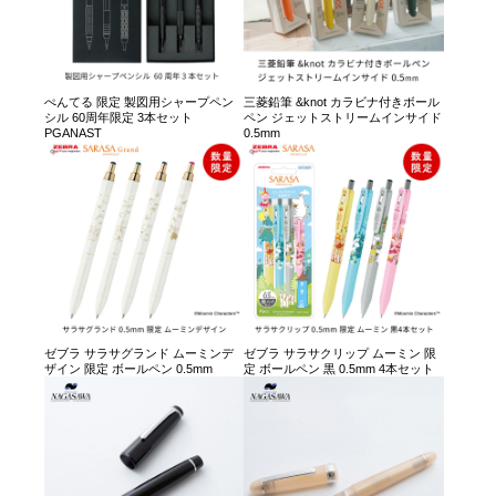
ぺんてる 限定 製図用シャープペン
三菱鉛筆 &knot カラビナ付きボール
シル 60周年限定 3本セット
ペン ジェットストリームインサイド
PGANAST
0.5mm
ゼブラ サラサグランド ムーミンデ
ゼブラ サラサクリップ ムーミン 限
ザイン 限定 ボールペン 0.5mm
定 ボールペン 黒 0.5mm 4本セット