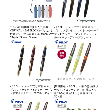
アンベル 晴雨兼用折りたたみ傘
パイロット ノック式万年筆 キャッ
VERYKAL HEATBLOCK (ベリカル)
プレス ステンレス マットシルバー /
秒速プリーツ CloudBlue / MoonGray
マットカッパー / マットアッシュブ
/ Sepia / Snow / Sunset
ルー / マットディープグリーン
パイロット ノック式万年筆 キャッ
[数量限定] パイロット 茶の恵 油性ボ
プレス ブラックマイカ / ディープレ
ールペン コクーン 0.7mm 深みどり
ッドマイカ / ディープブルーマイカ
色/浅みどり色/ほうじ茶色 BCO-
7CH26