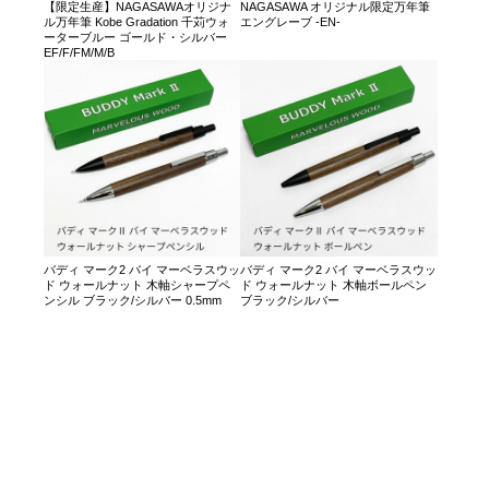
【限定生産】NAGASAWAオリジナ
NAGASAWA オリジナル限定万年筆
ル万年筆 Kobe Gradation 千苅ウォ
エングレーブ -EN-
ーターブルー ゴールド・シルバー
EF/F/FM/M/B
バディ マーク2 バイ マーベラスウッ
バディ マーク2 バイ マーベラスウッ
ド ウォールナット 木軸シャープペ
ド ウォールナット 木軸ボールペン
ンシル ブラック/シルバー 0.5mm
ブラック/シルバー