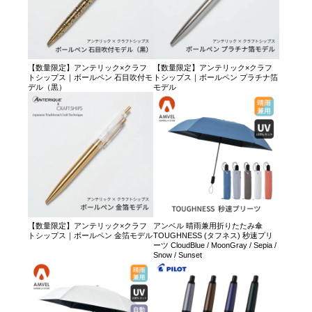
【数量限定】アンテリック×クラフ
【数量限定】アンテリック×クラフ
トシップス｜ボールペン 石目吹付モ
トシップス｜ボールペン プラチナ箔
デル（黒）
モデル
【数量限定】アンテリック×クラフ
アンベル 晴雨兼用折りたたみ傘
トシップス｜ボールペン 金箔モデル
TOUGHNESS (タフネス) 秒速プリ
ーツ CloudBlue / MoonGray / Sepia /
Snow / Sunset