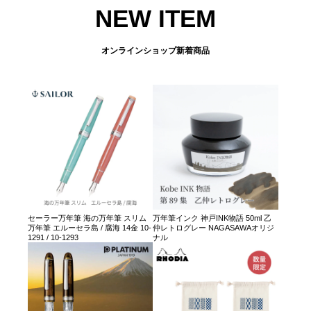
NEW ITEM
オンラインショップ新着商品
セーラー万年筆 海の万年筆 スリム
万年筆インク 神戸INK物語 50ml 乙
万年筆 エルーセラ島 / 腐海 14金 10-
仲レトログレー NAGASAWAオリジ
1291 / 10-1293
ナル