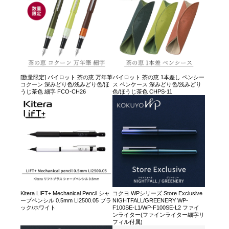
[数量限定] パイロット 茶の恵 万年筆
パイロット 茶の恵 1本差し ペンシー
コクーン 深みどり色/浅みどり色/ほ
ス ペンケース 深みどり色/浅みどり
うじ茶色 細字 FCO-CH26
色/ほうじ茶色 CHPS-11
Kitera LIFT+ Mechanical Pencil シャ
コクヨ WPシリーズ Store Exclusive
ープペンシル 0.5mm LI2500.05 ブラ
NIGHTFALL/GREENERY WP-
ック/ホワイト
F100SE-L1/WP-F100SE-L2 ファイ
ンライター(ファインライター細字リ
フィル付属)