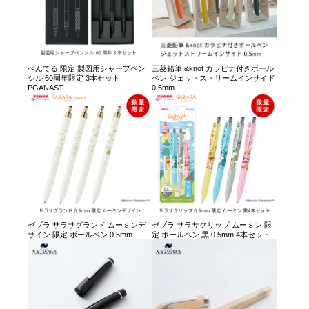
ぺんてる 限定 製図用シャープペン
三菱鉛筆 &knot カラビナ付きボール
シル 60周年限定 3本セット
ペン ジェットストリームインサイド
PGANAST
0.5mm
ゼブラ サラサグランド ムーミンデ
ゼブラ サラサクリップ ムーミン 限
ザイン 限定 ボールペン 0.5mm
定 ボールペン 黒 0.5mm 4本セット