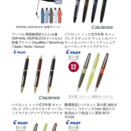
アンベル 晴雨兼用折りたたみ傘
パイロット ノック式万年筆 キャッ
VERYKAL HEATBLOCK (ベリカル)
プレス ステンレス マットシルバー /
秒速プリーツ CloudBlue / MoonGray
マットカッパー / マットアッシュブ
/ Sepia / Snow / Sunset
ルー / マットディープグリーン
パイロット ノック式万年筆 キャッ
[数量限定] パイロット 茶の恵 油性ボ
プレス ブラックマイカ / ディープレ
ールペン コクーン 0.7mm 深みどり
ッドマイカ / ディープブルーマイカ
色/浅みどり色/ほうじ茶色 BCO-
7CH26