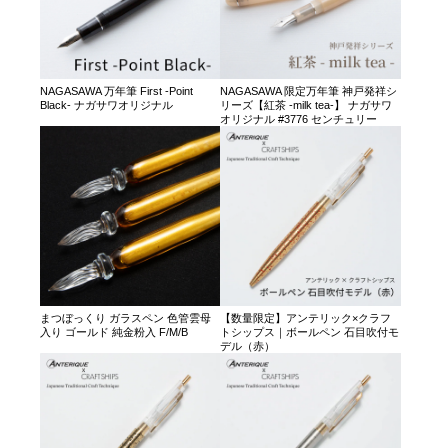
NAGASAWA 万年筆 First -Point
NAGASAWA 限定万年筆 神戸発祥シ
Black- ナガサワオリジナル
リーズ【紅茶 -milk tea-】 ナガサワ
オリジナル #3776 センチュリー
まつぼっくり ガラスペン 色管雲母
【数量限定】アンテリック×クラフ
入り ゴールド 純金粉入 F/M/B
トシップス｜ボールペン 石目吹付モ
デル（赤）