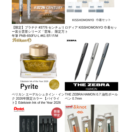
【限定】プラチナ #3776 センチュリ
ロディア KISSHOMONYO 巾着セッ
ー富士雲景シリーズ「雲海」 限定万
ト
年筆 PNB-650FU-L #61 EF/ F/M
ペリカン エーデルシュタイン・イン
THE ZEBRA HAMON 0.7 油性ボール
ク 2026年限定カラー 【パイライ
ペン 0.7mm
ト】Edelstein Ink of the Year 2026