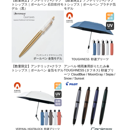
【数量限定】アンテリック×クラフ
【数量限定】アンテリック×クラフ
トシップス｜ボールペン 石目吹付モ
トシップス｜ボールペン プラチナ箔
デル（黒）
モデル
【数量限定】アンテリック×クラフ
アンベル 晴雨兼用折りたたみ傘
トシップス｜ボールペン 金箔モデル
TOUGHNESS (タフネス) 秒速プリ
ーツ CloudBlue / MoonGray / Sepia /
Snow / Sunset