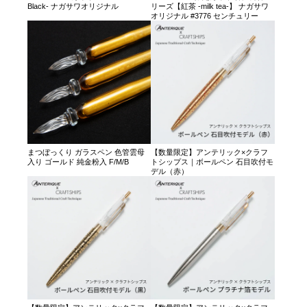
Black- ナガサワオリジナル
リーズ【紅茶 -milk tea-】 ナガサワ
オリジナル #3776 センチュリー
まつぼっくり ガラスペン 色管雲母
【数量限定】アンテリック×クラフ
入り ゴールド 純金粉入 F/M/B
トシップス｜ボールペン 石目吹付モ
デル（赤）