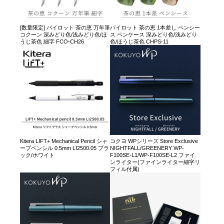
[数量限定] パイロット 茶の恵 万年筆
パイロット 茶の恵 1本差し ペンシー
コクーン 深みどり色/浅みどり色/ほ
ス ペンケース 深みどり色/浅みどり
うじ茶色 細字 FCO-CH26
色/ほうじ茶色 CHPS-11
Kitera LIFT+ Mechanical Pencil シャ
コクヨ WPシリーズ Store Exclusive
ープペンシル 0.5mm LI2500.05 ブラ
NIGHTFALL/GREENERY WP-
ック/ホワイト
F100SE-L1/WP-F100SE-L2 ファイ
ンライター(ファインライター細字リ
フィル付属)