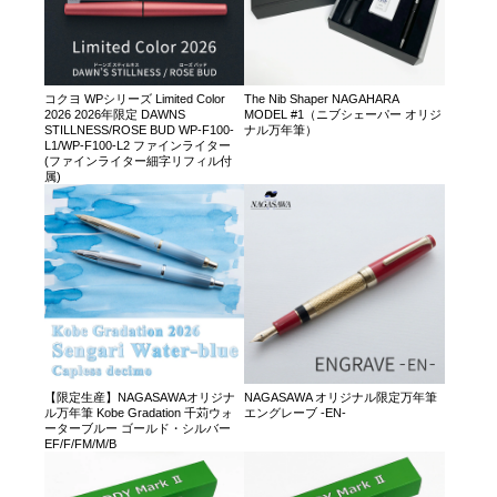
コクヨ WPシリーズ Limited Color
The Nib Shaper NAGAHARA
2026 2026年限定 DAWNS
MODEL #1（ニブシェーパー オリジ
STILLNESS/ROSE BUD WP-F100-
ナル万年筆）
L1/WP-F100-L2 ファインライター
(ファインライター細字リフィル付
属)
【限定生産】NAGASAWAオリジナ
NAGASAWA オリジナル限定万年筆
ル万年筆 Kobe Gradation 千苅ウォ
エングレーブ -EN-
ーターブルー ゴールド・シルバー
EF/F/FM/M/B