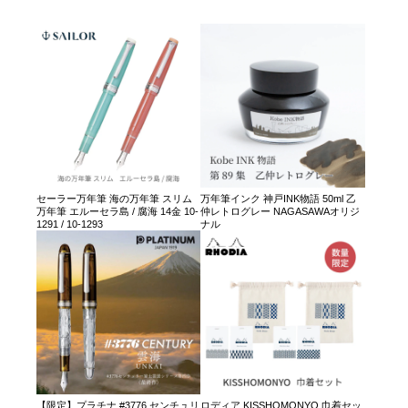
セーラー万年筆 海の万年筆 スリム
万年筆インク 神戸INK物語 50ml 乙
万年筆 エルーセラ島 / 腐海 14金 10-
仲レトログレー NAGASAWAオリジ
1291 / 10-1293
ナル
【限定】プラチナ #3776 センチュリ
ロディア KISSHOMONYO 巾着セッ