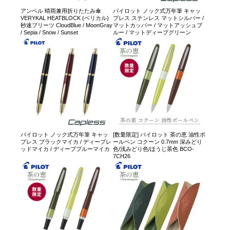
アンベル 晴雨兼用折りたたみ傘
パイロット ノック式万年筆 キャッ
VERYKAL HEATBLOCK (ベリカル)
プレス ステンレス マットシルバー /
秒速プリーツ CloudBlue / MoonGray
マットカッパー / マットアッシュブ
/ Sepia / Snow / Sunset
ルー / マットディープグリーン
パイロット ノック式万年筆 キャッ
[数量限定] パイロット 茶の恵 油性ボ
プレス ブラックマイカ / ディープレ
ールペン コクーン 0.7mm 深みどり
ッドマイカ / ディープブルーマイカ
色/浅みどり色/ほうじ茶色 BCO-
7CH26