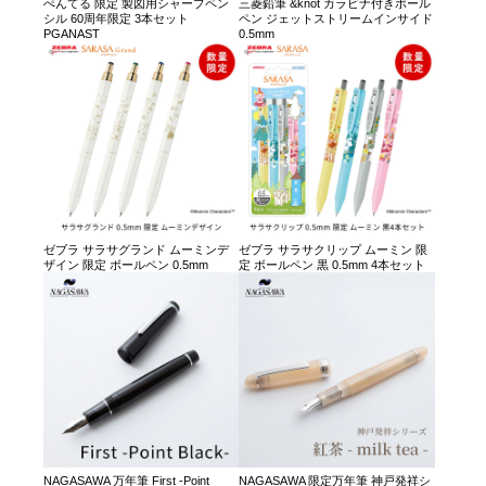
ぺんてる 限定 製図用シャープペン
三菱鉛筆 &knot カラビナ付きボール
シル 60周年限定 3本セット
ペン ジェットストリームインサイド
PGANAST
0.5mm
ゼブラ サラサグランド ムーミンデ
ゼブラ サラサクリップ ムーミン 限
ザイン 限定 ボールペン 0.5mm
定 ボールペン 黒 0.5mm 4本セット
NAGASAWA 万年筆 First -Point
NAGASAWA 限定万年筆 神戸発祥シ