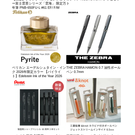
ー富士雲景シリーズ「雲海」 限定万
ト
年筆 PNB-650FU-L #61 EF/ F/M
ペリカン エーデルシュタイン・イン
THE ZEBRA HAMON 0.7 油性ボール
ク 2026年限定カラー 【パイライ
ペン 0.7mm
ト】Edelstein Ink of the Year 2026