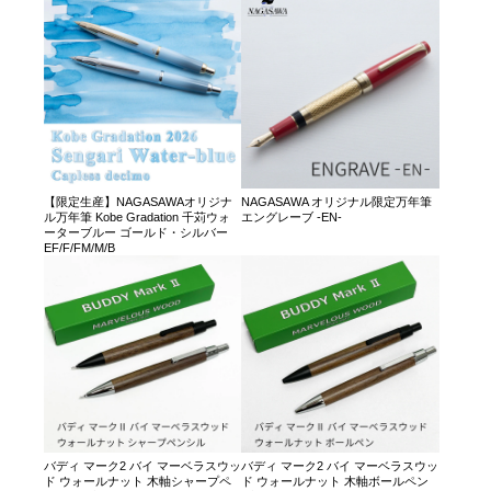
【限定生産】NAGASAWAオリジナ
NAGASAWA オリジナル限定万年筆
ル万年筆 Kobe Gradation 千苅ウォ
エングレーブ -EN-
ーターブルー ゴールド・シルバー
EF/F/FM/M/B
バディ マーク2 バイ マーベラスウッ
バディ マーク2 バイ マーベラスウッ
ド ウォールナット 木軸シャープペ
ド ウォールナット 木軸ボールペン