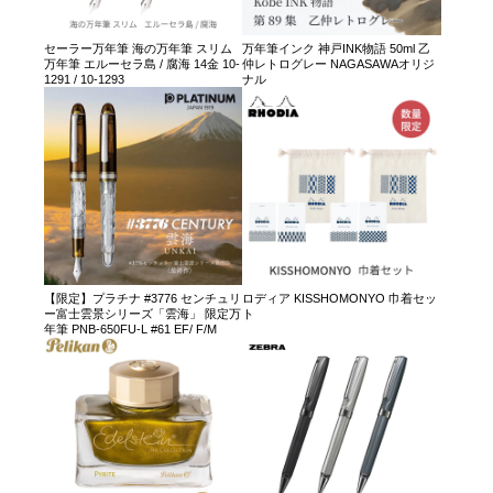
セーラー万年筆 海の万年筆 スリム
万年筆インク 神戸INK物語 50ml 乙
万年筆 エルーセラ島 / 腐海 14金 10-
仲レトログレー NAGASAWAオリジ
1291 / 10-1293
ナル
【限定】プラチナ #3776 センチュリ
ロディア KISSHOMONYO 巾着セッ
ー富士雲景シリーズ「雲海」 限定万
ト
年筆 PNB-650FU-L #61 EF/ F/M