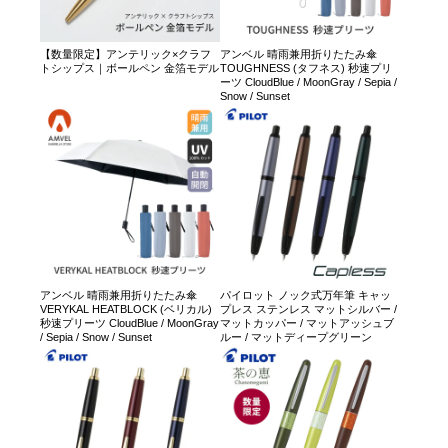
【数量限定】アンテリック×クラフ
アンベル 晴雨兼用折りたたみ傘
トシップス｜ボールペン 金箔モデル
TOUGHNESS (タフネス) 秒速プリ
ーツ CloudBlue / MoonGray / Sepia /
Snow / Sunset
アンベル 晴雨兼用折りたたみ傘
パイロット ノック式万年筆 キャッ
VERYKAL HEATBLOCK (ベリカル)
プレス ステンレス マットシルバー /
秒速プリーツ CloudBlue / MoonGray
マットカッパー / マットアッシュブ
/ Sepia / Snow / Sunset
ルー / マットディープグリーン