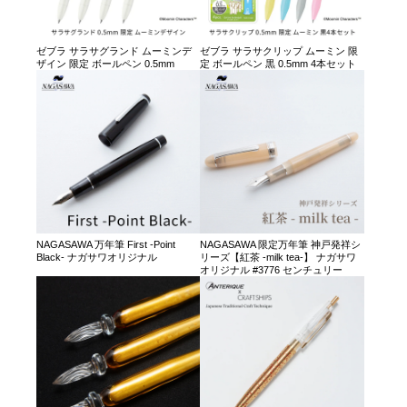
ゼブラ サラサグランド ムーミンデ
ゼブラ サラサクリップ ムーミン 限
ザイン 限定 ボールペン 0.5mm
定 ボールペン 黒 0.5mm 4本セット
NAGASAWA 万年筆 First -Point
NAGASAWA 限定万年筆 神戸発祥シ
Black- ナガサワオリジナル
リーズ【紅茶 -milk tea-】 ナガサワ
オリジナル #3776 センチュリー