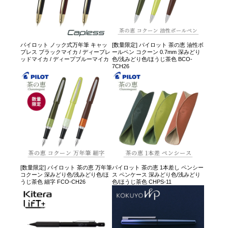
パイロット ノック式万年筆 キャッ
[数量限定] パイロット 茶の恵 油性ボ
プレス ブラックマイカ / ディープレ
ールペン コクーン 0.7mm 深みどり
ッドマイカ / ディープブルーマイカ
色/浅みどり色/ほうじ茶色 BCO-
7CH26
[数量限定] パイロット 茶の恵 万年筆
パイロット 茶の恵 1本差し ペンシー
コクーン 深みどり色/浅みどり色/ほ
ス ペンケース 深みどり色/浅みどり
うじ茶色 細字 FCO-CH26
色/ほうじ茶色 CHPS-11