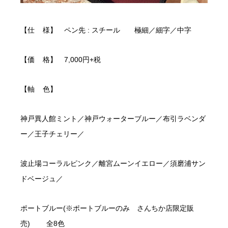
【仕 様】 ペン先 : スチール 極細／細字／中字
【価 格】 7,000円+税
【軸 色】
神戸異人館ミント／神戸ウォーターブルー／布引ラベンダ
ー／王子チェリー／
波止場コーラルピンク／離宮ムーンイエロー／須磨浦サン
ドベージュ／
ポートブルー(※ポートブルーのみ さんちか店限定販
売) 全8色