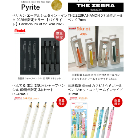
ペリカン エーデルシュタイン・イン
THE ZEBRA HAMON 0.7 油性ボール
ク 2026年限定カラー 【パイライ
ペン 0.7mm
ト】Edelstein Ink of the Year 2026
ぺんてる 限定 製図用シャープペン
三菱鉛筆 &knot カラビナ付きボール
シル 60周年限定 3本セット
ペン ジェットストリームインサイド
PGANAST
0.5mm