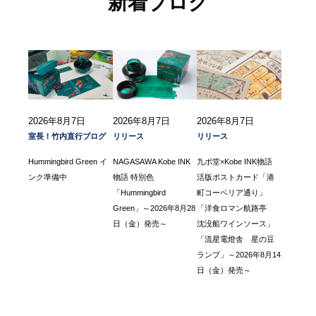
新着ブログ
2026年8月7日
2026年8月7日
2026年8月7日
室長！竹内直行ブログ
リリース
リリース
Hummingbird Green イ
NAGASAWA Kobe INK
九ポ堂×Kobe INK物語
ンク準備中
物語 特別色
活版ポストカード「港
「Hummingbird
町コーベリア通り」
Green」～2026年8月28
「洋食ロマン航路亭
日（金）発売～
沈没船ワインソース」
「流星電燈舎 星の豆
ランプ」～2026年8月14
日（金）発売～