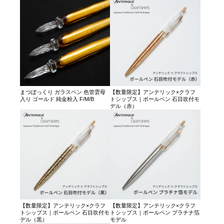
まつぼっくり ガラスペン 色管雲母
【数量限定】アンテリック×クラフ
入り ゴールド 純金粉入 F/M/B
トシップス｜ボールペン 石目吹付モ
デル（赤）
【数量限定】アンテリック×クラフ
【数量限定】アンテリック×クラフ
トシップス｜ボールペン 石目吹付モ
トシップス｜ボールペン プラチナ箔
デル（黒）
モデル