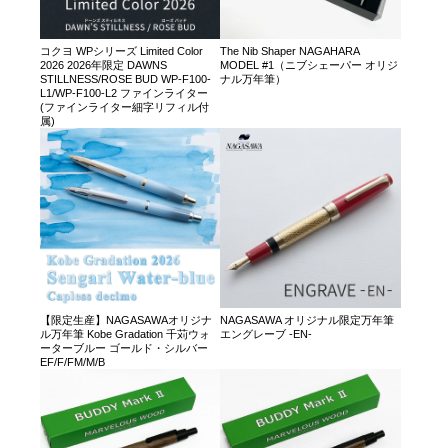
コクヨ WPシリーズ Limited Color
The Nib Shaper NAGAHARA
2026 2026年限定 DAWNS
MODEL #1（ニブシェーパー オリジ
STILLNESS/ROSE BUD WP-F100-
ナル万年筆）
L1/WP-F100-L2 ファインライター
(ファインライター細字リフィル付
属)
【限定生産】NAGASAWAオリジナ
NAGASAWA オリジナル限定万年筆
ル万年筆 Kobe Gradation 千苅ウォ
エングレーブ -EN-
ーターブルー ゴールド・シルバー
EF/F/FM/M/B