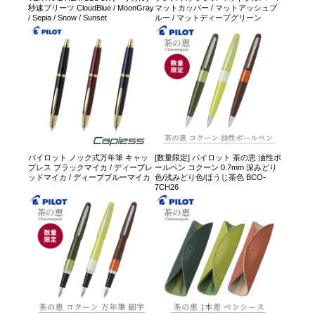
秒速プリーツ CloudBlue / MoonGray
マットカッパー / マットアッシュブ
/ Sepia / Snow / Sunset
ルー / マットディープグリーン
パイロット ノック式万年筆 キャッ
[数量限定] パイロット 茶の恵 油性ボ
プレス ブラックマイカ / ディープレ
ールペン コクーン 0.7mm 深みどり
ッドマイカ / ディープブルーマイカ
色/浅みどり色/ほうじ茶色 BCO-
7CH26