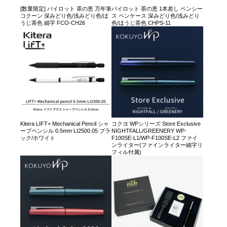
[数量限定] パイロット 茶の恵 万年筆
パイロット 茶の恵 1本差し ペンシー
コクーン 深みどり色/浅みどり色/ほ
ス ペンケース 深みどり色/浅みどり
うじ茶色 細字 FCO-CH26
色/ほうじ茶色 CHPS-11
Kitera LIFT+ Mechanical Pencil シャ
コクヨ WPシリーズ Store Exclusive
ープペンシル 0.5mm LI2500.05 ブラ
NIGHTFALL/GREENERY WP-
ック/ホワイト
F100SE-L1/WP-F100SE-L2 ファイ
ンライター(ファインライター細字リ
フィル付属)