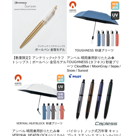
【数量限定】アンテリック×クラフ
アンベル 晴雨兼用折りたたみ傘
トシップス｜ボールペン 金箔モデル
TOUGHNESS (タフネス) 秒速プリ
ーツ CloudBlue / MoonGray / Sepia /
Snow / Sunset
アンベル 晴雨兼用折りたたみ傘
パイロット ノック式万年筆 キャッ
VERYKAL HEATBLOCK (ベリカル)
プレス ステンレス マットシルバー /