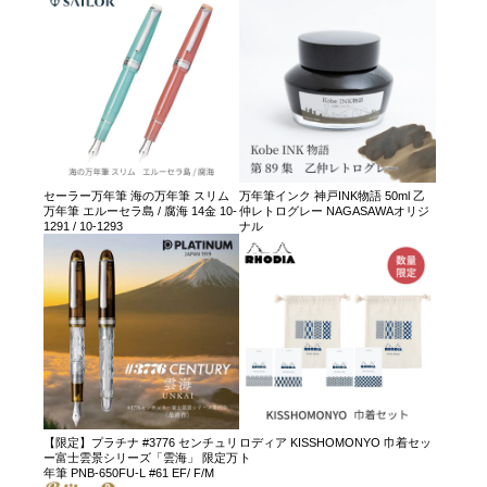
セーラー万年筆 海の万年筆 スリム
万年筆インク 神戸INK物語 50ml 乙
万年筆 エルーセラ島 / 腐海 14金 10-
仲レトログレー NAGASAWAオリジ
1291 / 10-1293
ナル
【限定】プラチナ #3776 センチュリ
ロディア KISSHOMONYO 巾着セッ
ー富士雲景シリーズ「雲海」 限定万
ト
年筆 PNB-650FU-L #61 EF/ F/M