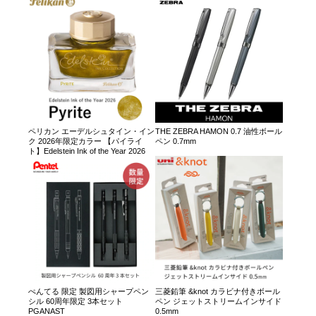
ペリカン エーデルシュタイン・イン
THE ZEBRA HAMON 0.7 油性ボール
ク 2026年限定カラー 【パイライ
ペン 0.7mm
ト】Edelstein Ink of the Year 2026
ぺんてる 限定 製図用シャープペン
三菱鉛筆 &knot カラビナ付きボール
シル 60周年限定 3本セット
ペン ジェットストリームインサイド
PGANAST
0.5mm