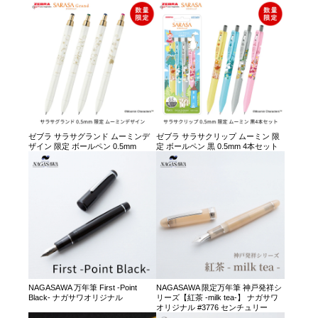
ゼブラ サラサグランド ムーミンデ
ゼブラ サラサクリップ ムーミン 限
ザイン 限定 ボールペン 0.5mm
定 ボールペン 黒 0.5mm 4本セット
NAGASAWA 万年筆 First -Point
NAGASAWA 限定万年筆 神戸発祥シ
Black- ナガサワオリジナル
リーズ【紅茶 -milk tea-】 ナガサワ
オリジナル #3776 センチュリー