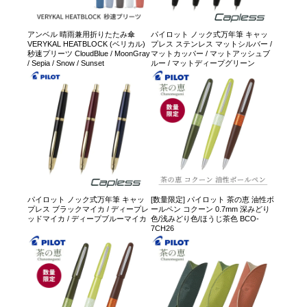
アンベル 晴雨兼用折りたたみ傘
パイロット ノック式万年筆 キャッ
VERYKAL HEATBLOCK (ベリカル)
プレス ステンレス マットシルバー /
秒速プリーツ CloudBlue / MoonGray
マットカッパー / マットアッシュブ
/ Sepia / Snow / Sunset
ルー / マットディープグリーン
パイロット ノック式万年筆 キャッ
[数量限定] パイロット 茶の恵 油性ボ
プレス ブラックマイカ / ディープレ
ールペン コクーン 0.7mm 深みどり
ッドマイカ / ディープブルーマイカ
色/浅みどり色/ほうじ茶色 BCO-
7CH26