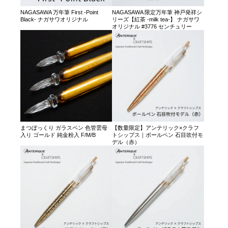
NAGASAWA 万年筆 First -Point
NAGASAWA 限定万年筆 神戸発祥シ
Black- ナガサワオリジナル
リーズ【紅茶 -milk tea-】 ナガサワ
オリジナル #3776 センチュリー
まつぼっくり ガラスペン 色管雲母
【数量限定】アンテリック×クラフ
入り ゴールド 純金粉入 F/M/B
トシップス｜ボールペン 石目吹付モ
デル（赤）