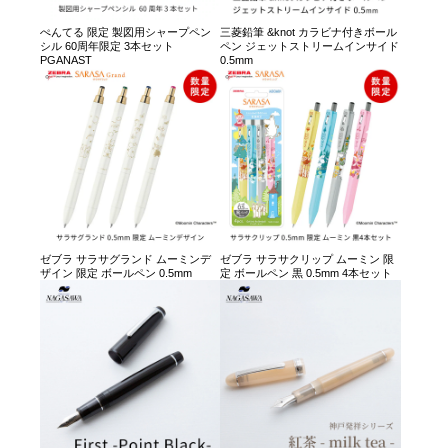
ぺんてる 限定 製図用シャープペン
三菱鉛筆 &knot カラビナ付きボール
シル 60周年限定 3本セット
ペン ジェットストリームインサイド
PGANAST
0.5mm
ゼブラ サラサグランド ムーミンデ
ゼブラ サラサクリップ ムーミン 限
ザイン 限定 ボールペン 0.5mm
定 ボールペン 黒 0.5mm 4本セット