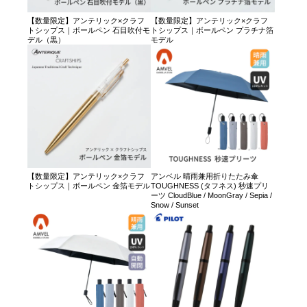
【数量限定】アンテリック×クラフ
【数量限定】アンテリック×クラフ
トシップス｜ボールペン 石目吹付モ
トシップス｜ボールペン プラチナ箔
デル（黒）
モデル
【数量限定】アンテリック×クラフ
アンベル 晴雨兼用折りたたみ傘
トシップス｜ボールペン 金箔モデル
TOUGHNESS (タフネス) 秒速プリ
ーツ CloudBlue / MoonGray / Sepia /
Snow / Sunset