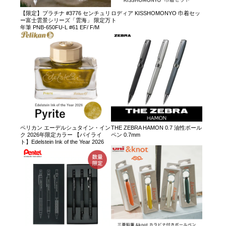
【限定】プラチナ #3776 センチュリ
ロディア KISSHOMONYO 巾着セッ
ー富士雲景シリーズ「雲海」 限定万
ト
年筆 PNB-650FU-L #61 EF/ F/M
ペリカン エーデルシュタイン・イン
THE ZEBRA HAMON 0.7 油性ボール
ク 2026年限定カラー 【パイライ
ペン 0.7mm
ト】Edelstein Ink of the Year 2026