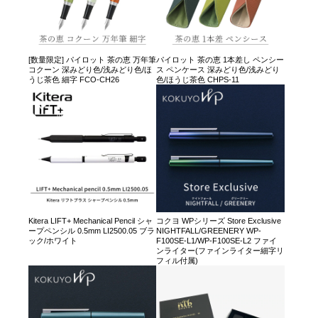
[数量限定] パイロット 茶の恵 万年筆
パイロット 茶の恵 1本差し ペンシー
コクーン 深みどり色/浅みどり色/ほ
ス ペンケース 深みどり色/浅みどり
うじ茶色 細字 FCO-CH26
色/ほうじ茶色 CHPS-11
Kitera LIFT+ Mechanical Pencil シャ
コクヨ WPシリーズ Store Exclusive
ープペンシル 0.5mm LI2500.05 ブラ
NIGHTFALL/GREENERY WP-
ック/ホワイト
F100SE-L1/WP-F100SE-L2 ファイ
ンライター(ファインライター細字リ
フィル付属)