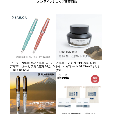
オンラインショップ新着商品
セーラー万年筆 海の万年筆 スリム
万年筆インク 神戸INK物語 50ml 乙
万年筆 エルーセラ島 / 腐海 14金 10-
仲レトログレー NAGASAWAオリジ
1291 / 10-1293
ナル