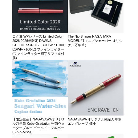
コクヨ WPシリーズ Limited Color
The Nib Shaper NAGAHARA
2026 2026年限定 DAWNS
MODEL #1（ニブシェーパー オリジ
STILLNESS/ROSE BUD WP-F100-
ナル万年筆）
L1/WP-F100-L2 ファインライター
(ファインライター細字リフィル付
属)
【限定生産】NAGASAWAオリジナ
NAGASAWA オリジナル限定万年筆
ル万年筆 Kobe Gradation 千苅ウォ
エングレーブ -EN-
ーターブルー ゴールド・シルバー
EF/F/FM/M/B