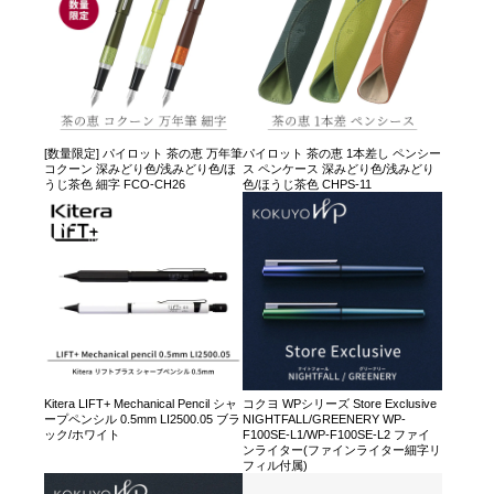
[数量限定] パイロット 茶の恵 万年筆
パイロット 茶の恵 1本差し ペンシー
コクーン 深みどり色/浅みどり色/ほ
ス ペンケース 深みどり色/浅みどり
うじ茶色 細字 FCO-CH26
色/ほうじ茶色 CHPS-11
Kitera LIFT+ Mechanical Pencil シャ
コクヨ WPシリーズ Store Exclusive
ープペンシル 0.5mm LI2500.05 ブラ
NIGHTFALL/GREENERY WP-
ック/ホワイト
F100SE-L1/WP-F100SE-L2 ファイ
ンライター(ファインライター細字リ
フィル付属)