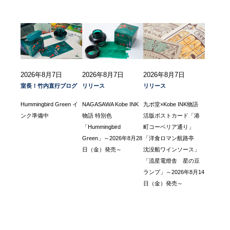
2026年8月7日
2026年8月7日
2026年8月7日
室長！竹内直行ブログ
リリース
リリース
Hummingbird Green イ
NAGASAWA Kobe INK
九ポ堂×Kobe INK物語
ンク準備中
物語 特別色
活版ポストカード「港
「Hummingbird
町コーベリア通り」
Green」～2026年8月28
「洋食ロマン航路亭
日（金）発売～
沈没船ワインソース」
「流星電燈舎 星の豆
ランプ」～2026年8月14
日（金）発売～