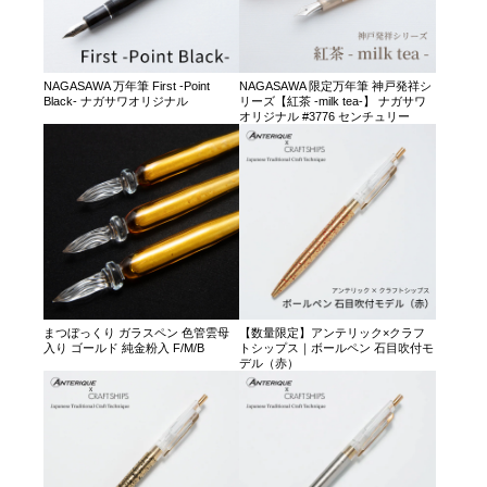
NAGASAWA 万年筆 First -Point
NAGASAWA 限定万年筆 神戸発祥シ
Black- ナガサワオリジナル
リーズ【紅茶 -milk tea-】 ナガサワ
オリジナル #3776 センチュリー
まつぼっくり ガラスペン 色管雲母
【数量限定】アンテリック×クラフ
入り ゴールド 純金粉入 F/M/B
トシップス｜ボールペン 石目吹付モ
デル（赤）