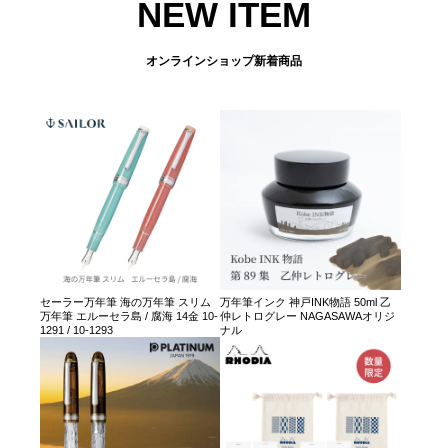
NEW ITEM
オンラインショップ新着商品
セーラー万年筆 海の万年筆 スリム
万年筆インク 神戸INK物語 50ml 乙
万年筆 エルーセラ島 / 腐海 14金 10-
仲レトログレー NAGASAWAオリジ
1291 / 10-1293
ナル