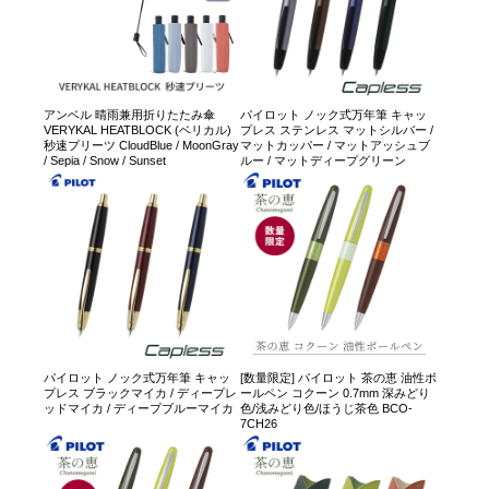
アンベル 晴雨兼用折りたたみ傘
パイロット ノック式万年筆 キャッ
VERYKAL HEATBLOCK (ベリカル)
プレス ステンレス マットシルバー /
秒速プリーツ CloudBlue / MoonGray
マットカッパー / マットアッシュブ
/ Sepia / Snow / Sunset
ルー / マットディープグリーン
パイロット ノック式万年筆 キャッ
[数量限定] パイロット 茶の恵 油性ボ
プレス ブラックマイカ / ディープレ
ールペン コクーン 0.7mm 深みどり
ッドマイカ / ディープブルーマイカ
色/浅みどり色/ほうじ茶色 BCO-
7CH26