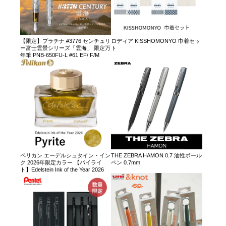
【限定】プラチナ #3776 センチュリ
ロディア KISSHOMONYO 巾着セッ
ー富士雲景シリーズ「雲海」 限定万
ト
年筆 PNB-650FU-L #61 EF/ F/M
ペリカン エーデルシュタイン・イン
THE ZEBRA HAMON 0.7 油性ボール
ク 2026年限定カラー 【パイライ
ペン 0.7mm
ト】Edelstein Ink of the Year 2026