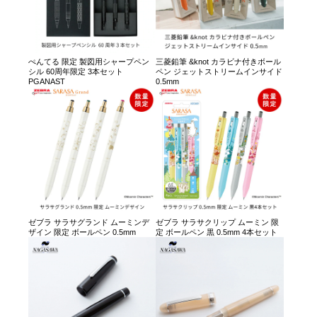
ぺんてる 限定 製図用シャープペン
三菱鉛筆 &knot カラビナ付きボール
シル 60周年限定 3本セット
ペン ジェットストリームインサイド
PGANAST
0.5mm
ゼブラ サラサグランド ムーミンデ
ゼブラ サラサクリップ ムーミン 限
ザイン 限定 ボールペン 0.5mm
定 ボールペン 黒 0.5mm 4本セット