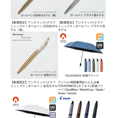
【数量限定】アンテリック×クラフ
【数量限定】アンテリック×クラフ
トシップス｜ボールペン 石目吹付モ
トシップス｜ボールペン プラチナ箔
デル（黒）
モデル
【数量限定】アンテリック×クラフ
アンベル 晴雨兼用折りたたみ傘
トシップス｜ボールペン 金箔モデル
TOUGHNESS (タフネス) 秒速プリ
ーツ CloudBlue / MoonGray / Sepia /
Snow / Sunset