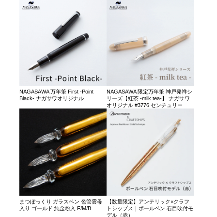
NAGASAWA 万年筆 First -Point
NAGASAWA 限定万年筆 神戸発祥シ
Black- ナガサワオリジナル
リーズ【紅茶 -milk tea-】 ナガサワ
オリジナル #3776 センチュリー
まつぼっくり ガラスペン 色管雲母
【数量限定】アンテリック×クラフ
入り ゴールド 純金粉入 F/M/B
トシップス｜ボールペン 石目吹付モ
デル（赤）