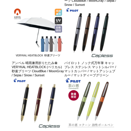
ーツ CloudBlue / MoonGray / Sepia /
Snow / Sunset
アンベル 晴雨兼用折りたたみ傘
パイロット ノック式万年筆 キャッ
VERYKAL HEATBLOCK (ベリカル)
プレス ステンレス マットシルバー /
秒速プリーツ CloudBlue / MoonGray
マットカッパー / マットアッシュブ
/ Sepia / Snow / Sunset
ルー / マットディープグリーン