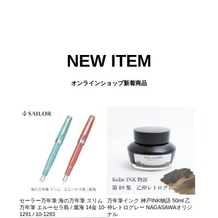
NEW ITEM
オンラインショップ新着商品
セーラー万年筆 海の万年筆 スリム
万年筆インク 神戸INK物語 50ml 乙
万年筆 エルーセラ島 / 腐海 14金 10-
仲レトログレー NAGASAWAオリジ
1291 / 10-1293
ナル