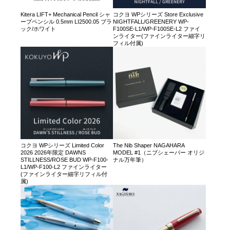
Kitera LIFT+ Mechanical Pencil シャ
コクヨ WPシリーズ Store Exclusive
ープペンシル 0.5mm LI2500.05 ブラ
NIGHTFALL/GREENERY WP-
ック/ホワイト
F100SE-L1/WP-F100SE-L2 ファイ
ンライター(ファインライター細字リ
フィル付属)
コクヨ WPシリーズ Limited Color
The Nib Shaper NAGAHARA
2026 2026年限定 DAWNS
MODEL #1（ニブシェーパー オリジ
STILLNESS/ROSE BUD WP-F100-
ナル万年筆）
L1/WP-F100-L2 ファインライター
(ファインライター細字リフィル付
属)