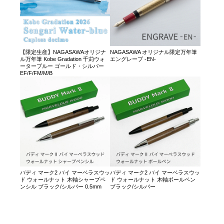
【限定生産】NAGASAWAオリジナ
NAGASAWA オリジナル限定万年筆
ル万年筆 Kobe Gradation 千苅ウォ
エングレーブ -EN-
ーターブルー ゴールド・シルバー
EF/F/FM/M/B
バディ マーク2 バイ マーベラスウッ
バディ マーク2 バイ マーベラスウッ
ド ウォールナット 木軸シャープペ
ド ウォールナット 木軸ボールペン
ンシル ブラック/シルバー 0.5mm
ブラック/シルバー