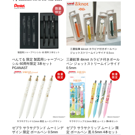
ぺんてる 限定 製図用シャープペン
三菱鉛筆 &knot カラビナ付きボール
シル 60周年限定 3本セット
ペン ジェットストリームインサイド
PGANAST
0.5mm
ゼブラ サラサグランド ムーミンデ
ゼブラ サラサクリップ ムーミン 限
ザイン 限定 ボールペン 0.5mm
定 ボールペン 黒 0.5mm 4本セット