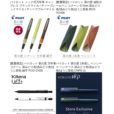
パイロット ノック式万年筆 キャッ
[数量限定] パイロット 茶の恵 油性ボ
プレス ブラックマイカ / ディープレ
ールペン コクーン 0.7mm 深みどり
ッドマイカ / ディープブルーマイカ
色/浅みどり色/ほうじ茶色 BCO-
7CH26
[数量限定] パイロット 茶の恵 万年筆
パイロット 茶の恵 1本差し ペンシー
コクーン 深みどり色/浅みどり色/ほ
ス ペンケース 深みどり色/浅みどり
うじ茶色 細字 FCO-CH26
色/ほうじ茶色 CHPS-11