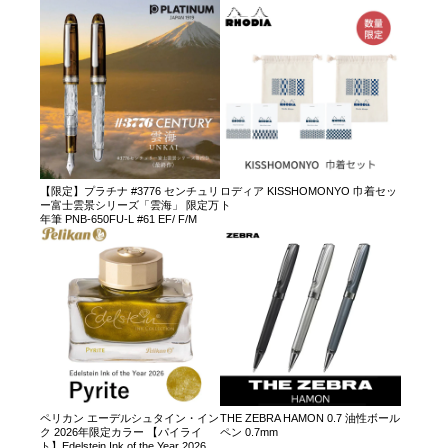
【限定】プラチナ #3776 センチュリ
ロディア KISSHOMONYO 巾着セッ
ー富士雲景シリーズ「雲海」 限定万
ト
年筆 PNB-650FU-L #61 EF/ F/M
ペリカン エーデルシュタイン・イン
THE ZEBRA HAMON 0.7 油性ボール
ク 2026年限定カラー 【パイライ
ペン 0.7mm
ト】Edelstein Ink of the Year 2026