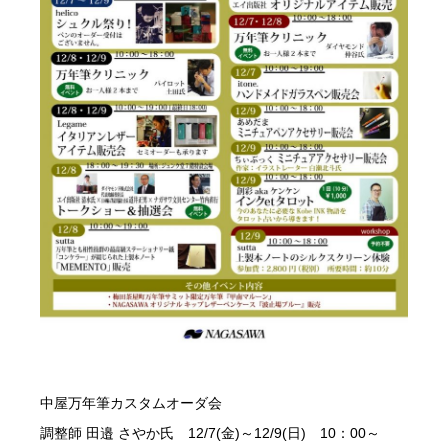
中屋万年筆カスタムオーダ会
調整師 田邉 さやか氏 12/7(金)～12/9(日) 10：00～