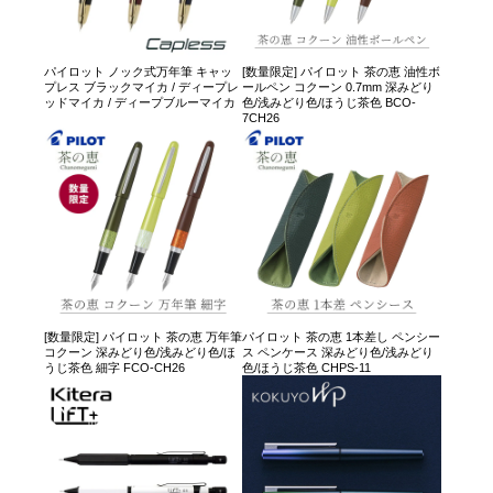
パイロット ノック式万年筆 キャッ
[数量限定] パイロット 茶の恵 油性ボ
プレス ブラックマイカ / ディープレ
ールペン コクーン 0.7mm 深みどり
ッドマイカ / ディープブルーマイカ
色/浅みどり色/ほうじ茶色 BCO-
7CH26
[数量限定] パイロット 茶の恵 万年筆
パイロット 茶の恵 1本差し ペンシー
コクーン 深みどり色/浅みどり色/ほ
ス ペンケース 深みどり色/浅みどり
うじ茶色 細字 FCO-CH26
色/ほうじ茶色 CHPS-11