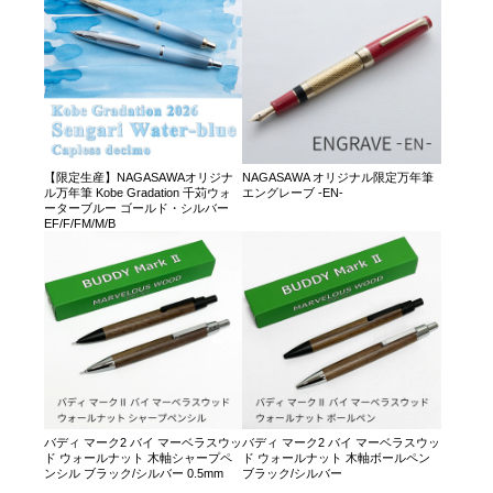
【限定生産】NAGASAWAオリジナ
NAGASAWA オリジナル限定万年筆
ル万年筆 Kobe Gradation 千苅ウォ
エングレーブ -EN-
ーターブルー ゴールド・シルバー
EF/F/FM/M/B
バディ マーク2 バイ マーベラスウッ
バディ マーク2 バイ マーベラスウッ
ド ウォールナット 木軸シャープペ
ド ウォールナット 木軸ボールペン
ンシル ブラック/シルバー 0.5mm
ブラック/シルバー