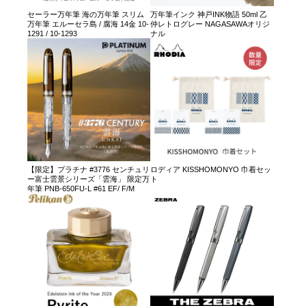
セーラー万年筆 海の万年筆 スリム
万年筆インク 神戸INK物語 50ml 乙
万年筆 エルーセラ島 / 腐海 14金 10-
仲レトログレー NAGASAWAオリジ
1291 / 10-1293
ナル
【限定】プラチナ #3776 センチュリ
ロディア KISSHOMONYO 巾着セッ
ー富士雲景シリーズ「雲海」 限定万
ト
年筆 PNB-650FU-L #61 EF/ F/M