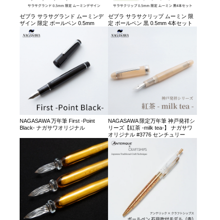
ゼブラ サラサグランド ムーミンデ
ゼブラ サラサクリップ ムーミン 限
ザイン 限定 ボールペン 0.5mm
定 ボールペン 黒 0.5mm 4本セット
NAGASAWA 万年筆 First -Point
NAGASAWA 限定万年筆 神戸発祥シ
Black- ナガサワオリジナル
リーズ【紅茶 -milk tea-】 ナガサワ
オリジナル #3776 センチュリー