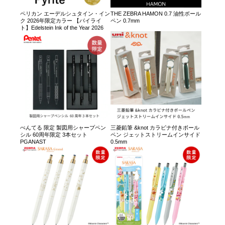
ペリカン エーデルシュタイン・イン
THE ZEBRA HAMON 0.7 油性ボール
ク 2026年限定カラー 【パイライ
ペン 0.7mm
ト】Edelstein Ink of the Year 2026
ぺんてる 限定 製図用シャープペン
三菱鉛筆 &knot カラビナ付きボール
シル 60周年限定 3本セット
ペン ジェットストリームインサイド
PGANAST
0.5mm