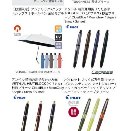
【数量限定】アンテリック×クラフ
アンベル 晴雨兼用折りたたみ傘
トシップス｜ボールペン 金箔モデル
TOUGHNESS (タフネス) 秒速プリ
ーツ CloudBlue / MoonGray / Sepia /
Snow / Sunset
アンベル 晴雨兼用折りたたみ傘
パイロット ノック式万年筆 キャッ
VERYKAL HEATBLOCK (ベリカル)
プレス ステンレス マットシルバー /
秒速プリーツ CloudBlue / MoonGray
マットカッパー / マットアッシュブ
/ Sepia / Snow / Sunset
ルー / マットディープグリーン