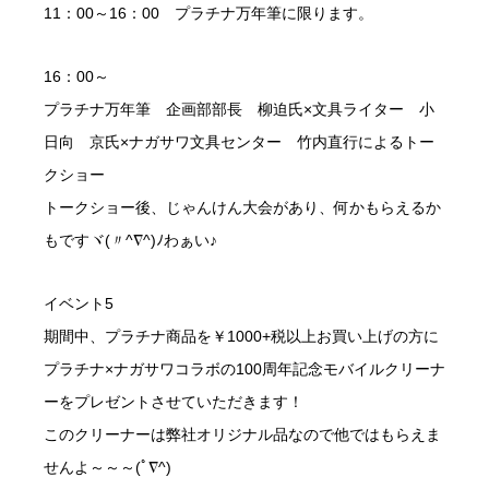
11：00～16：00 プラチナ万年筆に限ります。
16：00～
プラチナ万年筆 企画部部長 柳迫氏×文具ライター 小
日向 京氏×ナガサワ文具センター 竹内直行によるトー
クショー
トークショー後、じゃんけん大会があり、何かもらえるか
もですヾ(〃^∇^)ﾉわぁい♪
イベント5
期間中、プラチナ商品を￥1000+税以上お買い上げの方に
プラチナ×ナガサワコラボの100周年記念モバイルクリーナ
ーをプレゼントさせていただきます！
このクリーナーは弊社オリジナル品なので他ではもらえま
せんよ～～～(ﾟ∇^)