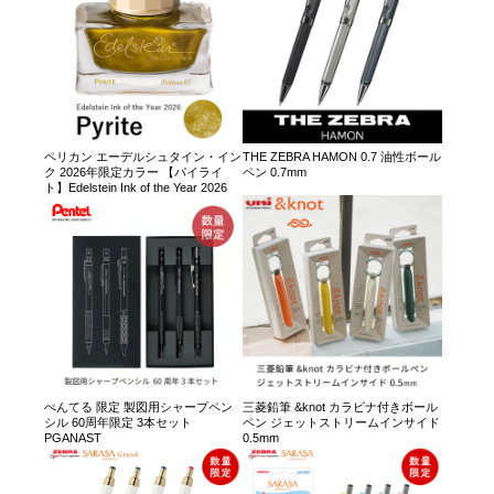
ペリカン エーデルシュタイン・イン
THE ZEBRA HAMON 0.7 油性ボール
ク 2026年限定カラー 【パイライ
ペン 0.7mm
ト】Edelstein Ink of the Year 2026
ぺんてる 限定 製図用シャープペン
三菱鉛筆 &knot カラビナ付きボール
シル 60周年限定 3本セット
ペン ジェットストリームインサイド
PGANAST
0.5mm