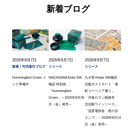
新着ブログ
2026年8月7日
2026年8月7日
2026年8月7日
室長！竹内直行ブログ
リリース
リリース
Hummingbird Green イ
NAGASAWA Kobe INK
九ポ堂×Kobe INK物語
ンク準備中
物語 特別色
活版ポストカード「港
「Hummingbird
町コーベリア通り」
Green」～2026年8月28
「洋食ロマン航路亭
日（金）発売～
沈没船ワインソース」
「流星電燈舎 星の豆
ランプ」～2026年8月14
日（金）発売～