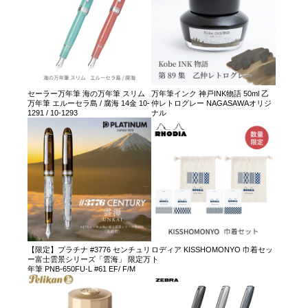
セーラー万年筆 海の万年筆 スリム
万年筆インク 神戸INK物語 50ml 乙
万年筆 エルーセラ島 / 腐海 14金 10-
仲レトログレー NAGASAWAオリジ
1291 / 10-1293
ナル
【限定】プラチナ #3776 センチュリ
ロディア KISSHOMONYO 巾着セッ
ー富士雲景シリーズ「雲海」 限定万
ト
年筆 PNB-650FU-L #61 EF/ F/M