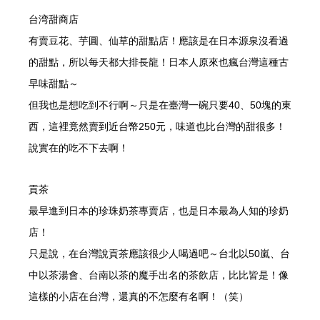
台湾甜商店
有賣豆花、芋圓、仙草的甜點店！應該是在日本源泉沒看過
的甜點，所以每天都大排長龍！日本人原來也瘋台灣這種古
早味甜點～
但我也是想吃到不行啊～只是在臺灣一碗只要40、50塊的東
西，這裡竟然賣到近台幣250元，味道也比台灣的甜很多！
說實在的吃不下去啊！
貢茶
最早進到日本的珍珠奶茶專賣店，也是日本最為人知的珍奶
店！
只是說，在台灣說貢茶應該很少人喝過吧～台北以50嵐、台
中以茶湯會、台南以茶的魔手出名的茶飲店，比比皆是！像
這樣的小店在台灣，還真的不怎麼有名啊！（笑）