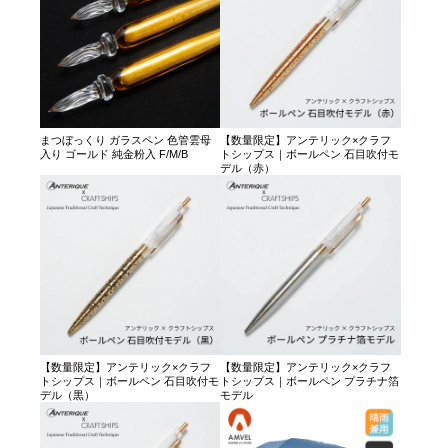
まつぼっくり ガラスペン 色管雲母
【数量限定】アンテリック×クラフ
入り ゴールド 純金粉入 F/M/B
トシップス｜ボールペン 石目吹付モ
デル（赤）
【数量限定】アンテリック×クラフ
【数量限定】アンテリック×クラフ
トシップス｜ボールペン 石目吹付モ
トシップス｜ボールペン プラチナ箔
デル（黒）
モデル