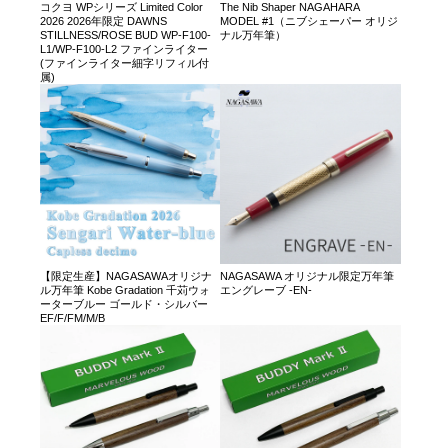
コクヨ WPシリーズ Limited Color
The Nib Shaper NAGAHARA
2026 2026年限定 DAWNS
MODEL #1（ニブシェーパー オリジ
STILLNESS/ROSE BUD WP-F100-
ナル万年筆）
L1/WP-F100-L2 ファインライター
(ファインライター細字リフィル付
属)
【限定生産】NAGASAWAオリジナ
NAGASAWA オリジナル限定万年筆
ル万年筆 Kobe Gradation 千苅ウォ
エングレーブ -EN-
ーターブルー ゴールド・シルバー
EF/F/FM/M/B