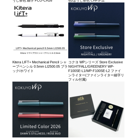
うじ茶色 細字 FCO-CH26
色/ほうじ茶色 CHPS-11
Kitera LIFT+ Mechanical Pencil シャ
コクヨ WPシリーズ Store Exclusive
ープペンシル 0.5mm LI2500.05 ブラ
NIGHTFALL/GREENERY WP-
ック/ホワイト
F100SE-L1/WP-F100SE-L2 ファイ
ンライター(ファインライター細字リ
フィル付属)