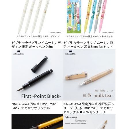
ゼブラ サラサグランド ムーミンデ
ゼブラ サラサクリップ ムーミン 限
ザイン 限定 ボールペン 0.5mm
定 ボールペン 黒 0.5mm 4本セット
NAGASAWA 万年筆 First -Point
NAGASAWA 限定万年筆 神戸発祥シ
Black- ナガサワオリジナル
リーズ【紅茶 -milk tea-】 ナガサワ
オリジナル #3776 センチュリー