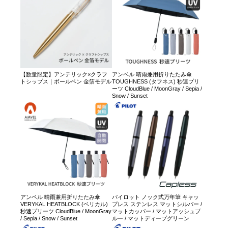
【数量限定】アンテリック×クラフ
アンベル 晴雨兼用折りたたみ傘
トシップス｜ボールペン 金箔モデル
TOUGHNESS (タフネス) 秒速プリ
ーツ CloudBlue / MoonGray / Sepia /
Snow / Sunset
アンベル 晴雨兼用折りたたみ傘
パイロット ノック式万年筆 キャッ
VERYKAL HEATBLOCK (ベリカル)
プレス ステンレス マットシルバー /
秒速プリーツ CloudBlue / MoonGray
マットカッパー / マットアッシュブ
/ Sepia / Snow / Sunset
ルー / マットディープグリーン