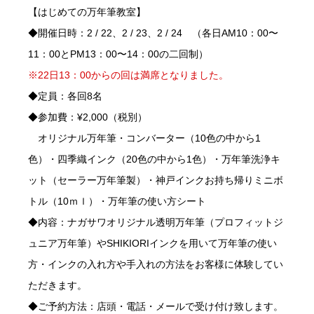
【はじめての万年筆教室】
◆開催日時：2 / 22、2 / 23、2 / 24 （各日AM10：00〜
11：00とPM13：00〜14：00の二回制）
※22日13：00からの回は満席となりました。
◆定員：各回8名
◆参加費：¥2,000（税別）
オリジナル万年筆・コンバーター（10色の中から1
色）・四季織インク（20色の中から1色）・万年筆洗浄キ
ット（セーラー万年筆製）・神戸インクお持ち帰りミニボ
トル（10ｍｌ）・万年筆の使い方シート
◆内容：ナガサワオリジナル透明万年筆（プロフィットジ
ュニア万年筆）やSHIKIORIインクを用いて万年筆の使い
方・インクの入れ方や手入れの方法をお客様に体験してい
ただきます。
◆ご予約方法：店頭・電話・メールで受け付け致します。