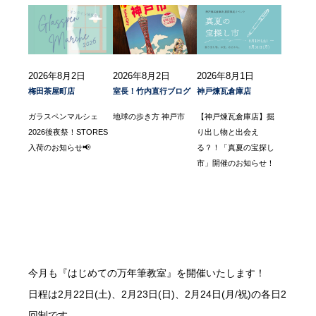
2026年8月2日
2026年8月2日
2026年8月1日
梅田茶屋町店
室長！竹内直行ブログ
神戸煉瓦倉庫店
ガラスペンマルシェ
地球の歩き方 神戸市
【神戸煉瓦倉庫店】掘
2026後夜祭！STORES
り出し物と出会え
入荷のお知らせ📢
る？！「真夏の宝探し
市」開催のお知らせ！
今月も『はじめての万年筆教室』を開催いたします！
日程は2月22日(土)、2月23日(日)、2月24日(月/祝)の各日2
回制です。