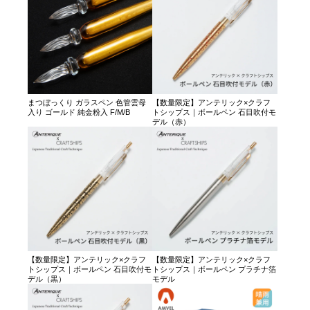
まつぼっくり ガラスペン 色管雲母
【数量限定】アンテリック×クラフ
入り ゴールド 純金粉入 F/M/B
トシップス｜ボールペン 石目吹付モ
デル（赤）
【数量限定】アンテリック×クラフ
【数量限定】アンテリック×クラフ
トシップス｜ボールペン 石目吹付モ
トシップス｜ボールペン プラチナ箔
デル（黒）
モデル