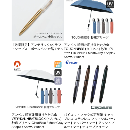
【数量限定】アンテリック×クラフ
アンベル 晴雨兼用折りたたみ傘
トシップス｜ボールペン 金箔モデル
TOUGHNESS (タフネス) 秒速プリ
ーツ CloudBlue / MoonGray / Sepia /
Snow / Sunset
アンベル 晴雨兼用折りたたみ傘
パイロット ノック式万年筆 キャッ
VERYKAL HEATBLOCK (ベリカル)
プレス ステンレス マットシルバー /
秒速プリーツ CloudBlue / MoonGray
マットカッパー / マットアッシュブ
/ Sepia / Snow / Sunset
ルー / マットディープグリーン