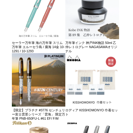
セーラー万年筆 海の万年筆 スリム
万年筆インク 神戸INK物語 50ml 乙
万年筆 エルーセラ島 / 腐海 14金 10-
仲レトログレー NAGASAWAオリジ
1291 / 10-1293
ナル
【限定】プラチナ #3776 センチュリ
ロディア KISSHOMONYO 巾着セッ
ー富士雲景シリーズ「雲海」 限定万
ト
年筆 PNB-650FU-L #61 EF/ F/M