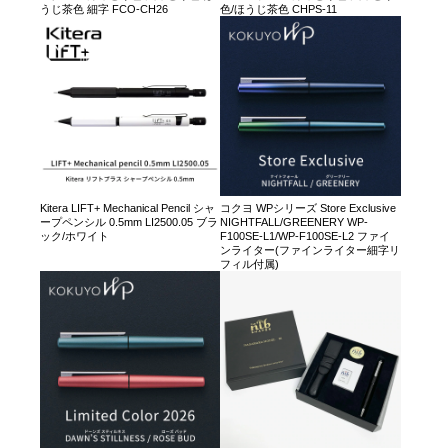
うじ茶色 細字 FCO-CH26
色/ほうじ茶色 CHPS-11
Kitera LIFT+ Mechanical Pencil シャ
コクヨ WPシリーズ Store Exclusive
ープペンシル 0.5mm LI2500.05 ブラ
NIGHTFALL/GREENERY WP-
ック/ホワイト
F100SE-L1/WP-F100SE-L2 ファイ
ンライター(ファインライター細字リ
フィル付属)