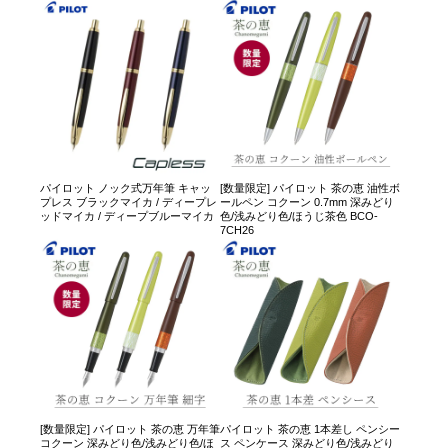
パイロット ノック式万年筆 キャッ
[数量限定] パイロット 茶の恵 油性ボ
プレス ブラックマイカ / ディープレ
ールペン コクーン 0.7mm 深みどり
ッドマイカ / ディープブルーマイカ
色/浅みどり色/ほうじ茶色 BCO-
7CH26
[数量限定] パイロット 茶の恵 万年筆
パイロット 茶の恵 1本差し ペンシー
コクーン 深みどり色/浅みどり色/ほ
ス ペンケース 深みどり色/浅みどり