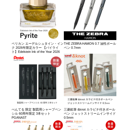
ペリカン エーデルシュタイン・イン
THE ZEBRA HAMON 0.7 油性ボール
ク 2026年限定カラー 【パイライ
ペン 0.7mm
ト】Edelstein Ink of the Year 2026
ぺんてる 限定 製図用シャープペン
三菱鉛筆 &knot カラビナ付きボール
シル 60周年限定 3本セット
ペン ジェットストリームインサイド
PGANAST
0.5mm