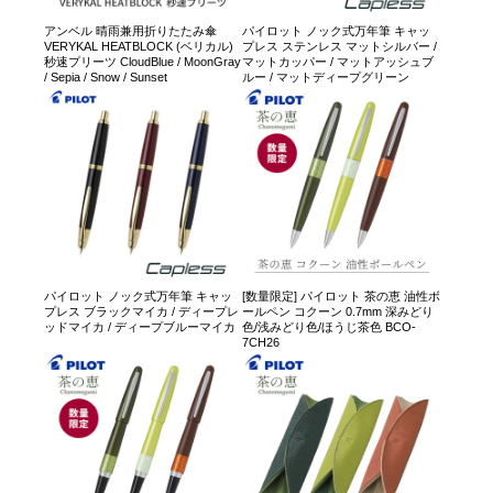
アンベル 晴雨兼用折りたたみ傘
パイロット ノック式万年筆 キャッ
VERYKAL HEATBLOCK (ベリカル)
プレス ステンレス マットシルバー /
秒速プリーツ CloudBlue / MoonGray
マットカッパー / マットアッシュブ
/ Sepia / Snow / Sunset
ルー / マットディープグリーン
パイロット ノック式万年筆 キャッ
[数量限定] パイロット 茶の恵 油性ボ
プレス ブラックマイカ / ディープレ
ールペン コクーン 0.7mm 深みどり
ッドマイカ / ディープブルーマイカ
色/浅みどり色/ほうじ茶色 BCO-
7CH26