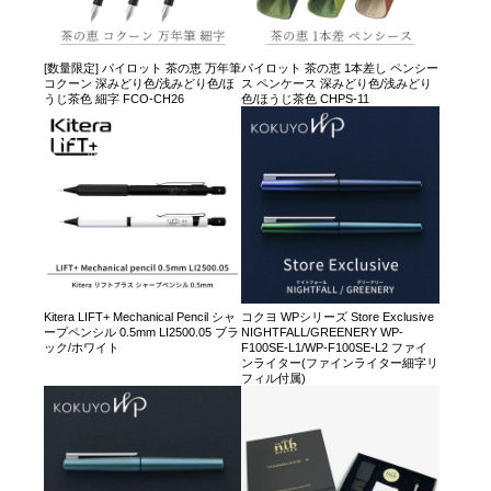
[数量限定] パイロット 茶の恵 万年筆
パイロット 茶の恵 1本差し ペンシー
コクーン 深みどり色/浅みどり色/ほ
ス ペンケース 深みどり色/浅みどり
うじ茶色 細字 FCO-CH26
色/ほうじ茶色 CHPS-11
Kitera LIFT+ Mechanical Pencil シャ
コクヨ WPシリーズ Store Exclusive
ープペンシル 0.5mm LI2500.05 ブラ
NIGHTFALL/GREENERY WP-
ック/ホワイト
F100SE-L1/WP-F100SE-L2 ファイ
ンライター(ファインライター細字リ
フィル付属)