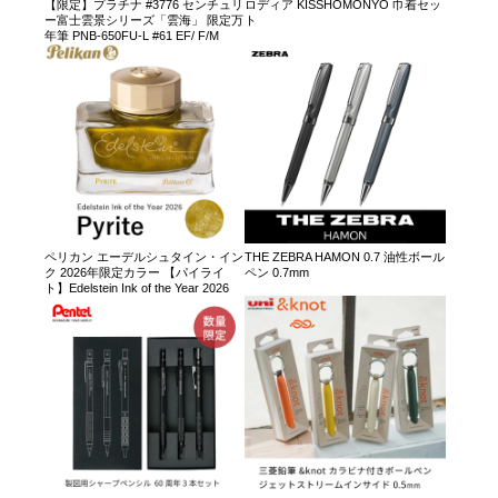
【限定】プラチナ #3776 センチュリ
ロディア KISSHOMONYO 巾着セッ
ー富士雲景シリーズ「雲海」 限定万
ト
年筆 PNB-650FU-L #61 EF/ F/M
ペリカン エーデルシュタイン・イン
THE ZEBRA HAMON 0.7 油性ボール
ク 2026年限定カラー 【パイライ
ペン 0.7mm
ト】Edelstein Ink of the Year 2026