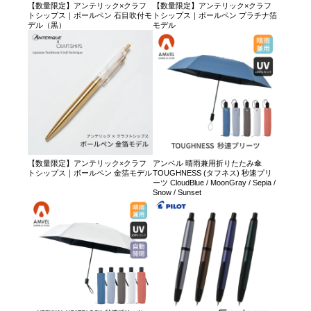
【数量限定】アンテリック×クラフ
【数量限定】アンテリック×クラフ
トシップス｜ボールペン 石目吹付モ
トシップス｜ボールペン プラチナ箔
デル（黒）
モデル
【数量限定】アンテリック×クラフ
アンベル 晴雨兼用折りたたみ傘
トシップス｜ボールペン 金箔モデル
TOUGHNESS (タフネス) 秒速プリ
ーツ CloudBlue / MoonGray / Sepia /
Snow / Sunset