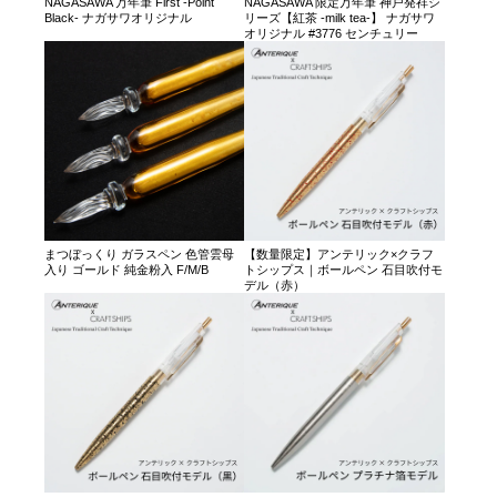
NAGASAWA 万年筆 First -Point
NAGASAWA 限定万年筆 神戸発祥シ
Black- ナガサワオリジナル
リーズ【紅茶 -milk tea-】 ナガサワ
オリジナル #3776 センチュリー
まつぼっくり ガラスペン 色管雲母
【数量限定】アンテリック×クラフ
入り ゴールド 純金粉入 F/M/B
トシップス｜ボールペン 石目吹付モ
デル（赤）