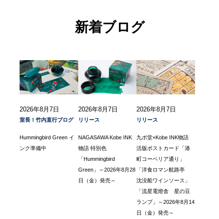
新着ブログ
2026年8月7日
2026年8月7日
2026年8月7日
室長！竹内直行ブログ
リリース
リリース
Hummingbird Green イ
NAGASAWA Kobe INK
九ポ堂×Kobe INK物語
ンク準備中
物語 特別色
活版ポストカード「港
「Hummingbird
町コーベリア通り」
Green」～2026年8月28
「洋食ロマン航路亭
日（金）発売～
沈没船ワインソース」
「流星電燈舎 星の豆
ランプ」～2026年8月14
日（金）発売～