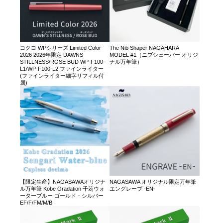
コクヨ WPシリーズ Limited Color
The Nib Shaper NAGAHARA
2026 2026年限定 DAWNS
MODEL #1（ニブシェーパー オリジ
STILLNESS/ROSE BUD WP-F100-
ナル万年筆）
L1/WP-F100-L2 ファインライター
(ファインライター細字リフィル付
属)
【限定生産】NAGASAWAオリジナ
NAGASAWA オリジナル限定万年筆
ル万年筆 Kobe Gradation 千苅ウォ
エングレーブ -EN-
ーターブルー ゴールド・シルバー
EF/F/FM/M/B