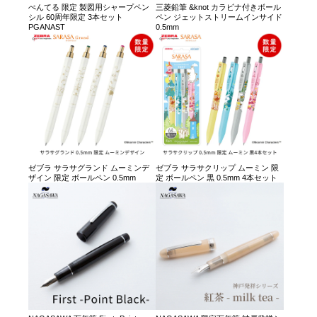
ぺんてる 限定 製図用シャープペン
三菱鉛筆 &knot カラビナ付きボール
シル 60周年限定 3本セット
ペン ジェットストリームインサイド
PGANAST
0.5mm
ゼブラ サラサグランド ムーミンデ
ゼブラ サラサクリップ ムーミン 限
ザイン 限定 ボールペン 0.5mm
定 ボールペン 黒 0.5mm 4本セット