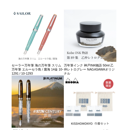
セーラー万年筆 海の万年筆 スリム
万年筆インク 神戸INK物語 50ml 乙
万年筆 エルーセラ島 / 腐海 14金 10-
仲レトログレー NAGASAWAオリジ
1291 / 10-1293
ナル