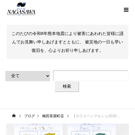
このたびの令和8年熊本地震により被害にあわれた皆様に謹
んでお見舞い申しあげますとともに、 被災地の一日も早い
復旧を、心よりお祈り申しあげます。
ブログ
梅田茶屋町店
【ガラスペンマルシェ2026】Tono&Lims×NAGASAWA梅田茶屋町店限定インク「Pool tile」「レモンクリームの冷製パスタ」