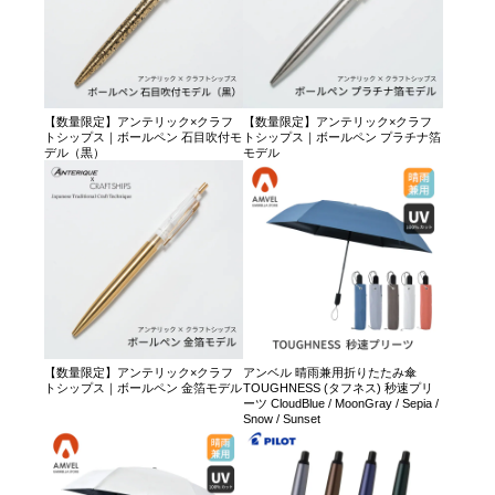
【数量限定】アンテリック×クラフ
【数量限定】アンテリック×クラフ
トシップス｜ボールペン 石目吹付モ
トシップス｜ボールペン プラチナ箔
デル（黒）
モデル
【数量限定】アンテリック×クラフ
アンベル 晴雨兼用折りたたみ傘
トシップス｜ボールペン 金箔モデル
TOUGHNESS (タフネス) 秒速プリ
ーツ CloudBlue / MoonGray / Sepia /
Snow / Sunset