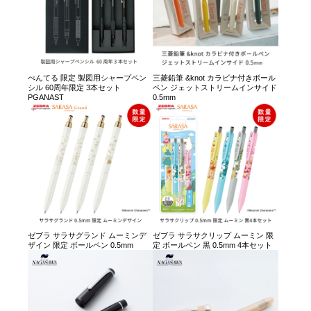
ぺんてる 限定 製図用シャープペン
三菱鉛筆 &knot カラビナ付きボール
シル 60周年限定 3本セット
ペン ジェットストリームインサイド
PGANAST
0.5mm
ゼブラ サラサグランド ムーミンデ
ゼブラ サラサクリップ ムーミン 限
ザイン 限定 ボールペン 0.5mm
定 ボールペン 黒 0.5mm 4本セット