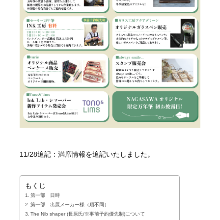
11/28追記：満席情報を追記いたしました。
もくじ
第一部 日時
第一部 出展メーカー様（順不同）
The Nib shaper (長原氏/※事前予約優先制)について