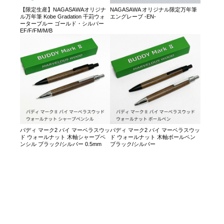
【限定生産】NAGASAWAオリジナ
NAGASAWA オリジナル限定万年筆
ル万年筆 Kobe Gradation 千苅ウォ
エングレーブ -EN-
ーターブルー ゴールド・シルバー
EF/F/FM/M/B
バディ マーク2 バイ マーベラスウッ
バディ マーク2 バイ マーベラスウッ
ド ウォールナット 木軸シャープペ
ド ウォールナット 木軸ボールペン
ンシル ブラック/シルバー 0.5mm
ブラック/シルバー