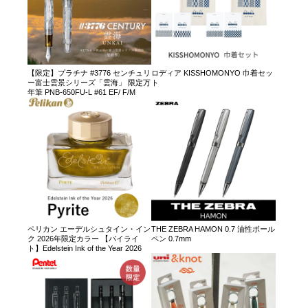
【限定】プラチナ #3776 センチュリ
ロディア KISSHOMONYO 巾着セッ
ー富士雲景シリーズ「雲海」 限定万
ト
年筆 PNB-650FU-L #61 EF/ F/M
ペリカン エーデルシュタイン・イン
THE ZEBRA HAMON 0.7 油性ボール
ク 2026年限定カラー 【パイライ
ペン 0.7mm
ト】Edelstein Ink of the Year 2026