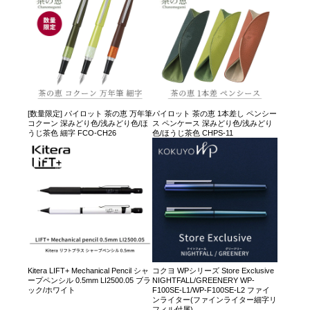
[数量限定] パイロット 茶の恵 万年筆
パイロット 茶の恵 1本差し ペンシー
コクーン 深みどり色/浅みどり色/ほ
ス ペンケース 深みどり色/浅みどり
うじ茶色 細字 FCO-CH26
色/ほうじ茶色 CHPS-11
Kitera LIFT+ Mechanical Pencil シャ
コクヨ WPシリーズ Store Exclusive
ープペンシル 0.5mm LI2500.05 ブラ
NIGHTFALL/GREENERY WP-
ック/ホワイト
F100SE-L1/WP-F100SE-L2 ファイ
ンライター(ファインライター細字リ
フィル付属)