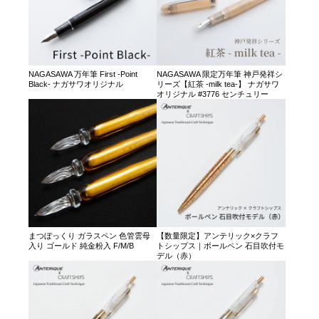
NAGASAWA 万年筆 First -Point
NAGASAWA 限定万年筆 神戸発祥シ
Black- ナガサワオリジナル
リーズ【紅茶 -milk tea-】 ナガサワ
オリジナル #3776 センチュリー
まつぼっくり ガラスペン 色管雲母
【数量限定】アンテリック×クラフ
入り ゴールド 純金粉入 F/M/B
トシップス｜ボールペン 石目吹付モ
デル（赤）