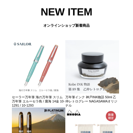
NEW ITEM
オンラインショップ新着商品
セーラー万年筆 海の万年筆 スリム
万年筆インク 神戸INK物語 50ml 乙
万年筆 エルーセラ島 / 腐海 14金 10-
仲レトログレー NAGASAWAオリジ
1291 / 10-1293
ナル