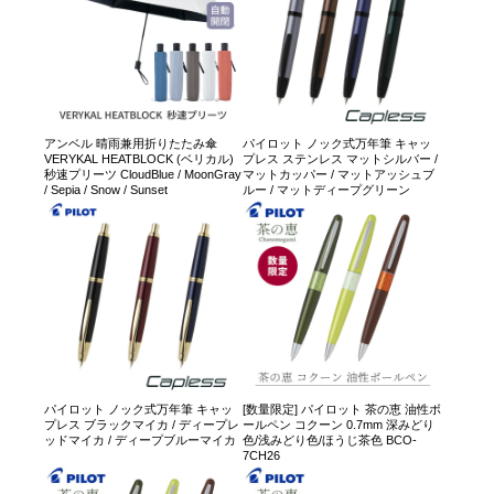
アンベル 晴雨兼用折りたたみ傘
パイロット ノック式万年筆 キャッ
VERYKAL HEATBLOCK (ベリカル)
プレス ステンレス マットシルバー /
秒速プリーツ CloudBlue / MoonGray
マットカッパー / マットアッシュブ
/ Sepia / Snow / Sunset
ルー / マットディープグリーン
パイロット ノック式万年筆 キャッ
[数量限定] パイロット 茶の恵 油性ボ
プレス ブラックマイカ / ディープレ
ールペン コクーン 0.7mm 深みどり
ッドマイカ / ディープブルーマイカ
色/浅みどり色/ほうじ茶色 BCO-
7CH26