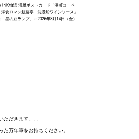
be INK物語 活版ポストカード「港町コーベ
「洋食ロマン航路亭 沈没船ワインソース」
 星の豆ランプ」～2026年8月14日（金）
いただきます。
…
った万年筆をお持ちください。