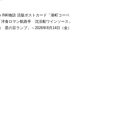
be INK物語 活版ポストカード「港町コーベ
「洋食ロマン航路亭 沈没船ワインソース」
 星の豆ランプ」～2026年8月14日（金）