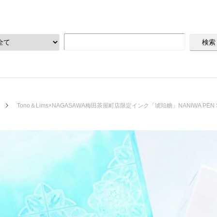
Tono＆Lims×NAGASAWA梅田茶屋町店限定インク「琥珀糖」NANIWA PEN