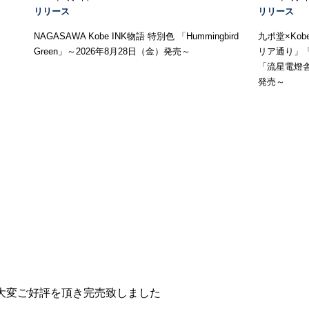
リリース
リリース
NAGASAWA Kobe INK物語 特別色 「Hummingbird
九ポ堂×Ko
Green」～2026年8月28日（金）発売～
リア通り」
「流星電燈舎
発売～
。
て大変ご好評を頂き完売致しました