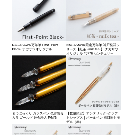
NAGASAWA 万年筆 First -Point
NAGASAWA 限定万年筆 神戸発祥シ
Black- ナガサワオリジナル
リーズ【紅茶 -milk tea-】 ナガサワ
オリジナル #3776 センチュリー
まつぼっくり ガラスペン 色管雲母
【数量限定】アンテリック×クラフ
入り ゴールド 純金粉入 F/M/B
トシップス｜ボールペン 石目吹付モ
デル（赤）