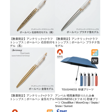
【数量限定】アンテリック×クラフ
【数量限定】アンテリック×クラフ
トシップス｜ボールペン 石目吹付モ
トシップス｜ボールペン プラチナ箔
デル（黒）
モデル
【数量限定】アンテリック×クラフ
アンベル 晴雨兼用折りたたみ傘
トシップス｜ボールペン 金箔モデル
TOUGHNESS (タフネス) 秒速プリ
ーツ CloudBlue / MoonGray / Sepia /
Snow / Sunset