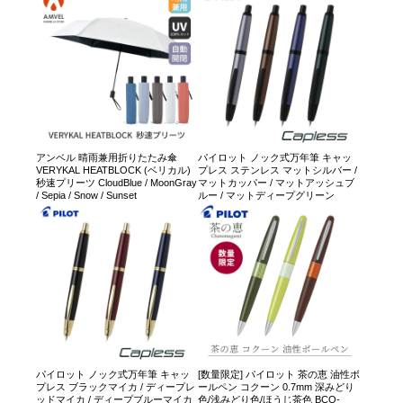
アンベル 晴雨兼用折りたたみ傘
パイロット ノック式万年筆 キャッ
VERYKAL HEATBLOCK (ベリカル)
プレス ステンレス マットシルバー /
秒速プリーツ CloudBlue / MoonGray
マットカッパー / マットアッシュブ
/ Sepia / Snow / Sunset
ルー / マットディープグリーン
パイロット ノック式万年筆 キャッ
[数量限定] パイロット 茶の恵 油性ボ
プレス ブラックマイカ / ディープレ
ールペン コクーン 0.7mm 深みどり
ッドマイカ / ディープブルーマイカ
色/浅みどり色/ほうじ茶色 BCO-