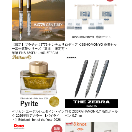
【限定】プラチナ #3776 センチュリ
ロディア KISSHOMONYO 巾着セッ
ー富士雲景シリーズ「雲海」 限定万
ト
年筆 PNB-650FU-L #61 EF/ F/M
ペリカン エーデルシュタイン・イン
THE ZEBRA HAMON 0.7 油性ボール
ク 2026年限定カラー 【パイライ
ペン 0.7mm
ト】Edelstein Ink of the Year 2026