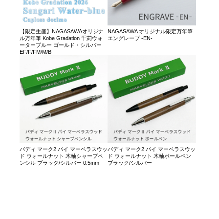
【限定生産】NAGASAWAオリジナ
NAGASAWA オリジナル限定万年筆
ル万年筆 Kobe Gradation 千苅ウォ
エングレーブ -EN-
ーターブルー ゴールド・シルバー
EF/F/FM/M/B
バディ マーク2 バイ マーベラスウッ
バディ マーク2 バイ マーベラスウッ
ド ウォールナット 木軸シャープペ
ド ウォールナット 木軸ボールペン
ンシル ブラック/シルバー 0.5mm
ブラック/シルバー