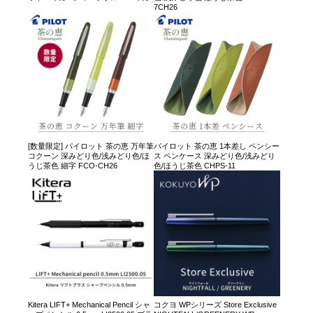
7CH26
[数量限定] パイロット 茶の恵 万年筆
パイロット 茶の恵 1本差し ペンシー
コクーン 深みどり色/浅みどり色/ほ
ス ペンケース 深みどり色/浅みどり
うじ茶色 細字 FCO-CH26
色/ほうじ茶色 CHPS-11
Kitera LIFT+ Mechanical Pencil シャ
コクヨ WPシリーズ Store Exclusive