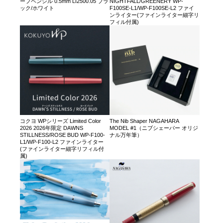
ープペンシル 0.5mm LI2500.05 ブラ
NIGHTFALL/GREENERY WP-
ック/ホワイト
F100SE-L1/WP-F100SE-L2 ファイ
ンライター(ファインライター細字リ
フィル付属)
コクヨ WPシリーズ Limited Color
The Nib Shaper NAGAHARA
2026 2026年限定 DAWNS
MODEL #1（ニブシェーパー オリジ
STILLNESS/ROSE BUD WP-F100-
ナル万年筆）
L1/WP-F100-L2 ファインライター
(ファインライター細字リフィル付
属)