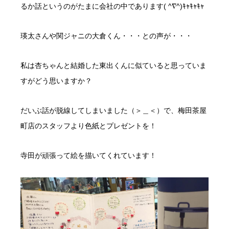
るか話というのがたまに会社の中であります( ^∇^)ｷｬｷｬｷｬ
瑛太さんや関ジャニの大倉くん・・・との声が・・・
私は杏ちゃんと結婚した東出くんに似ていると思っていま
すがどう思いますか？
だいぶ話が脱線してしまいました（＞＿＜）で、梅田茶屋
町店のスタッフより色紙とプレゼントを！
寺田が頑張って絵を描いてくれています！