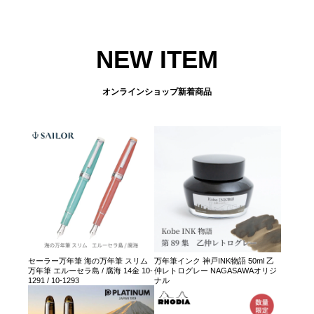
NEW ITEM
オンラインショップ新着商品
セーラー万年筆 海の万年筆 スリム
万年筆インク 神戸INK物語 50ml 乙
万年筆 エルーセラ島 / 腐海 14金 10-
仲レトログレー NAGASAWAオリジ
1291 / 10-1293
ナル