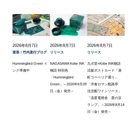
2026年8月7日
2026年8月7日
2026年8月7日
室長！竹内直行ブログ
リリース
リリース
Hummingbird Green イ
NAGASAWA Kobe INK
九ポ堂×Kobe INK物語
ンク準備中
物語 特別色
活版ポストカード「港
「Hummingbird
町コーベリア通り」
Green」～2026年8月28
「洋食ロマン航路亭
日（金）発売～
沈没船ワインソース」
「流星電燈舎 星の豆
ランプ」～2026年8月14
日（金）発売～