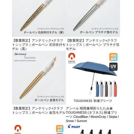
【数量限定】アンテリック×クラフ
【数量限定】アンテリック×クラフ
トシップス｜ボールペン 石目吹付モ
トシップス｜ボールペン プラチナ箔
デル（黒）
モデル
【数量限定】アンテリック×クラフ
アンベル 晴雨兼用折りたたみ傘
トシップス｜ボールペン 金箔モデル
TOUGHNESS (タフネス) 秒速プリ
ーツ CloudBlue / MoonGray / Sepia /
Snow / Sunset