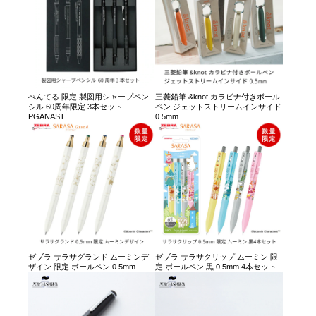
ぺんてる 限定 製図用シャープペン
三菱鉛筆 &knot カラビナ付きボール
シル 60周年限定 3本セット
ペン ジェットストリームインサイド
PGANAST
0.5mm
ゼブラ サラサグランド ムーミンデ
ゼブラ サラサクリップ ムーミン 限
ザイン 限定 ボールペン 0.5mm
定 ボールペン 黒 0.5mm 4本セット