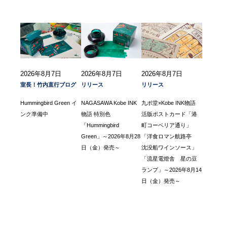
2026年8月7日
2026年8月7日
2026年8月7日
室長！竹内直行ブログ
リリース
リリース
Hummingbird Green イ
NAGASAWA Kobe INK
九ポ堂×Kobe INK物語
ンク準備中
物語 特別色
活版ポストカード「港
「Hummingbird
町コーベリア通り」
Green」～2026年8月28
「洋食ロマン航路亭
日（金）発売～
沈没船ワインソース」
「流星電燈舎 星の豆
ランプ」～2026年8月14
日（金）発売～