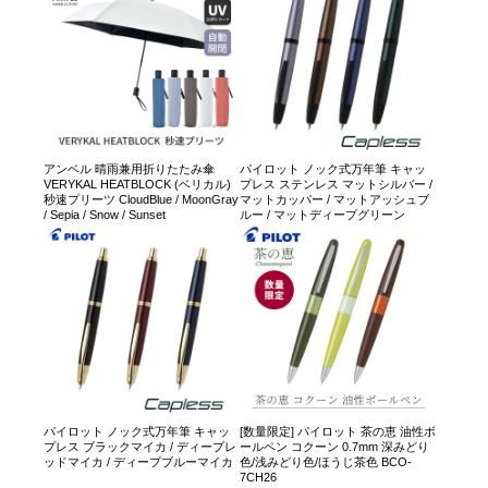
アンベル 晴雨兼用折りたたみ傘
パイロット ノック式万年筆 キャッ
VERYKAL HEATBLOCK (ベリカル)
プレス ステンレス マットシルバー /
秒速プリーツ CloudBlue / MoonGray
マットカッパー / マットアッシュブ
/ Sepia / Snow / Sunset
ルー / マットディープグリーン
パイロット ノック式万年筆 キャッ
[数量限定] パイロット 茶の恵 油性ボ
プレス ブラックマイカ / ディープレ
ールペン コクーン 0.7mm 深みどり
ッドマイカ / ディープブルーマイカ
色/浅みどり色/ほうじ茶色 BCO-
7CH26