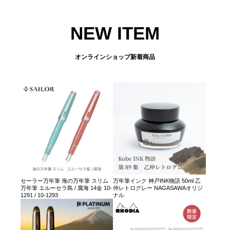
NEW ITEM
オンラインショップ新着商品
セーラー万年筆 海の万年筆 スリム
万年筆インク 神戸INK物語 50ml 乙
万年筆 エルーセラ島 / 腐海 14金 10-
仲レトログレー NAGASAWAオリジ
1291 / 10-1293
ナル