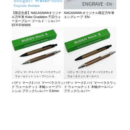
【限定生産】NAGASAWAオリジナ
NAGASAWA オリジナル限定万年筆
ル万年筆 Kobe Gradation 千苅ウォ
エングレーブ -EN-
ーターブルー ゴールド・シルバー
EF/F/FM/M/B
バディ マーク2 バイ マーベラスウッ
バディ マーク2 バイ マーベラスウッ
ド ウォールナット 木軸シャープペ
ド ウォールナット 木軸ボールペン
ンシル ブラック/シルバー 0.5mm
ブラック/シルバー