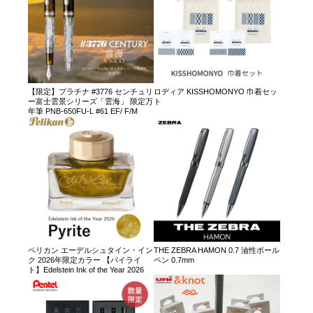
【限定】プラチナ #3776 センチュリ
ロディア KISSHOMONYO 巾着セッ
ー富士雲景シリーズ「雲海」 限定万
ト
年筆 PNB-650FU-L #61 EF/ F/M
ペリカン エーデルシュタイン・イン
THE ZEBRA HAMON 0.7 油性ボール
ク 2026年限定カラー 【パイライ
ペン 0.7mm
ト】Edelstein Ink of the Year 2026