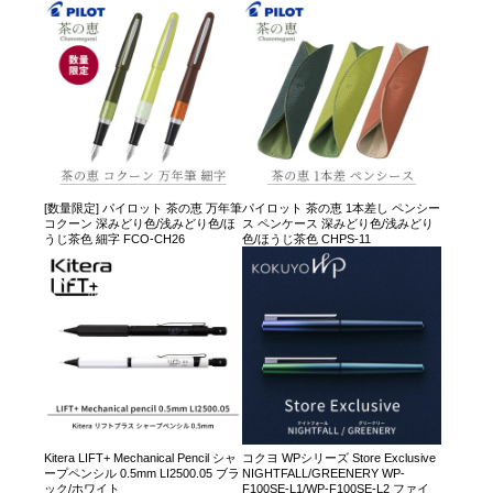
[数量限定] パイロット 茶の恵 万年筆
パイロット 茶の恵 1本差し ペンシー
コクーン 深みどり色/浅みどり色/ほ
ス ペンケース 深みどり色/浅みどり
うじ茶色 細字 FCO-CH26
色/ほうじ茶色 CHPS-11
Kitera LIFT+ Mechanical Pencil シャ
コクヨ WPシリーズ Store Exclusive
ープペンシル 0.5mm LI2500.05 ブラ
NIGHTFALL/GREENERY WP-
ック/ホワイト
F100SE-L1/WP-F100SE-L2 ファイ