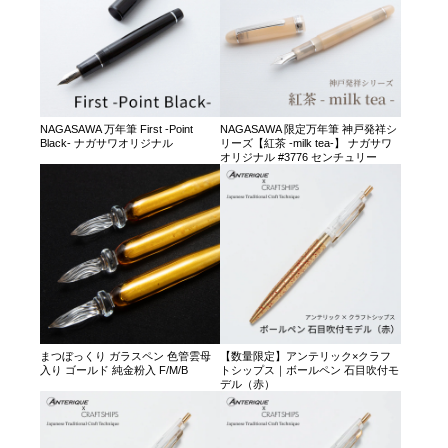
NAGASAWA 万年筆 First -Point
NAGASAWA 限定万年筆 神戸発祥シ
Black- ナガサワオリジナル
リーズ【紅茶 -milk tea-】 ナガサワ
オリジナル #3776 センチュリー
まつぼっくり ガラスペン 色管雲母
【数量限定】アンテリック×クラフ
入り ゴールド 純金粉入 F/M/B
トシップス｜ボールペン 石目吹付モ
デル（赤）