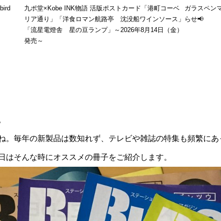
ird
九ポ堂×Kobe INK物語 活版ポストカード「港町コーベ
ガラスペンマ
リア通り」「洋食ロマン航路亭 沈没船ワインソース」
らせ📢
「流星電燈舎 星の豆ランプ」～2026年8月14日（金）
発売～
。
ね。毎年の新製品は数知れず、テレビや雑誌の特集も頻繁にあ
日はそんな時にオススメの冊子をご紹介します。