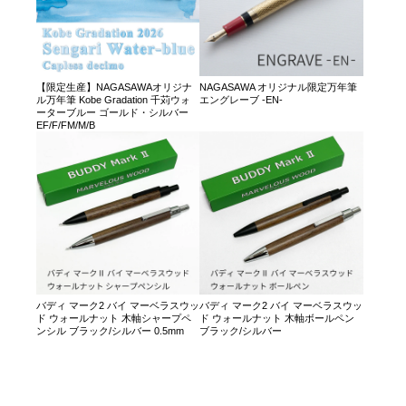
【限定生産】NAGASAWAオリジナ
NAGASAWA オリジナル限定万年筆
ル万年筆 Kobe Gradation 千苅ウォ
エングレーブ -EN-
ーターブルー ゴールド・シルバー
EF/F/FM/M/B
バディ マーク2 バイ マーベラスウッ
バディ マーク2 バイ マーベラスウッ
ド ウォールナット 木軸シャープペ
ド ウォールナット 木軸ボールペン
ンシル ブラック/シルバー 0.5mm
ブラック/シルバー