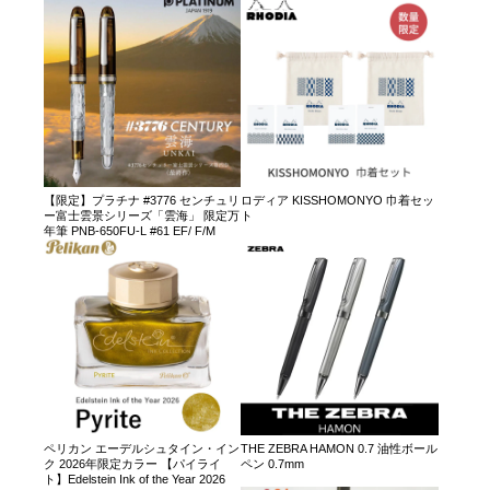
【限定】プラチナ #3776 センチュリ
ロディア KISSHOMONYO 巾着セッ
ー富士雲景シリーズ「雲海」 限定万
ト
年筆 PNB-650FU-L #61 EF/ F/M
ペリカン エーデルシュタイン・イン
THE ZEBRA HAMON 0.7 油性ボール
ク 2026年限定カラー 【パイライ
ペン 0.7mm
ト】Edelstein Ink of the Year 2026