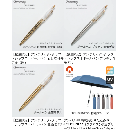
【数量限定】アンテリック×クラフ
【数量限定】アンテリック×クラフ
トシップス｜ボールペン 石目吹付モ
トシップス｜ボールペン プラチナ箔
デル（黒）
モデル
【数量限定】アンテリック×クラフ
アンベル 晴雨兼用折りたたみ傘
トシップス｜ボールペン 金箔モデル
TOUGHNESS (タフネス) 秒速プリ
ーツ CloudBlue / MoonGray / Sepia /