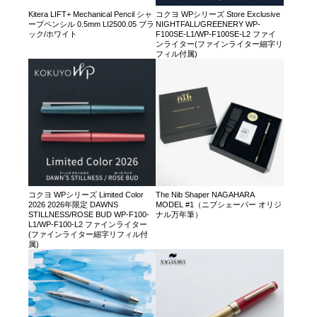
Kitera LIFT+ Mechanical Pencil シャ
コクヨ WPシリーズ Store Exclusive
ープペンシル 0.5mm LI2500.05 ブラ
NIGHTFALL/GREENERY WP-
ック/ホワイト
F100SE-L1/WP-F100SE-L2 ファイ
ンライター(ファインライター細字リ
フィル付属)
コクヨ WPシリーズ Limited Color
The Nib Shaper NAGAHARA
2026 2026年限定 DAWNS
MODEL #1（ニブシェーパー オリジ
STILLNESS/ROSE BUD WP-F100-
ナル万年筆）
L1/WP-F100-L2 ファインライター
(ファインライター細字リフィル付
属)