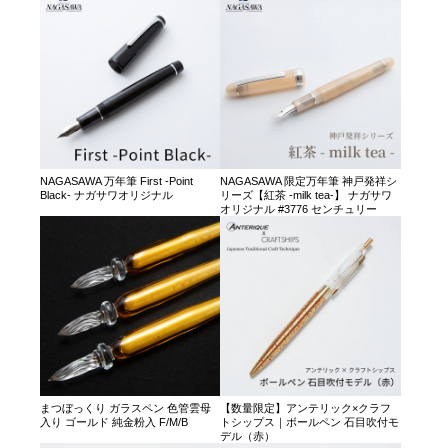
NAGASAWA 万年筆 First -Point
NAGASAWA 限定万年筆 神戸発祥シ
Black- ナガサワオリジナル
リーズ【紅茶 -milk tea-】 ナガサワ
オリジナル #3776 センチュリー
まつぼっくり ガラスペン 色管雲母
【数量限定】アンテリック×クラフ
入り ゴールド 純金粉入 F/M/B
トシップス｜ボールペン 石目吹付モ
デル（赤）