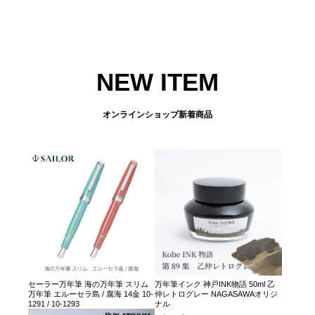
NEW ITEM
オンラインショップ新着商品
セーラー万年筆 海の万年筆 スリム
万年筆インク 神戸INK物語 50ml 乙
万年筆 エルーセラ島 / 腐海 14金 10-
仲レトログレー NAGASAWAオリジ
1291 / 10-1293
ナル