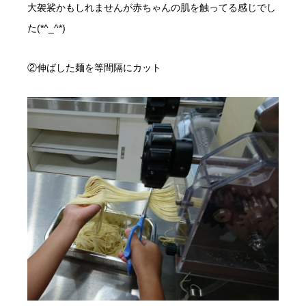
大袈裟かもしれませんが赤ちゃんの肌を触ってる感じでし
た(*^_^*)
②伸ばした麺を等間隔にカット