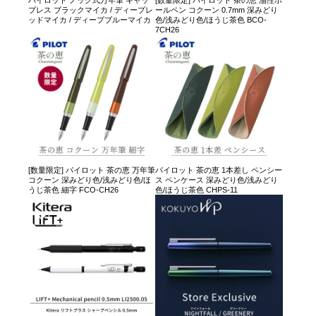
パイロット ノック式万年筆 キャッ
[数量限定] パイロット 茶の恵 油性ボ
プレス ブラックマイカ / ディープレ
ールペン コクーン 0.7mm 深みどり
ッドマイカ / ディープブルーマイカ
色/浅みどり色/ほうじ茶色 BCO-
7CH26
[数量限定] パイロット 茶の恵 万年筆
パイロット 茶の恵 1本差し ペンシー
コクーン 深みどり色/浅みどり色/ほ
ス ペンケース 深みどり色/浅みどり
うじ茶色 細字 FCO-CH26
色/ほうじ茶色 CHPS-11