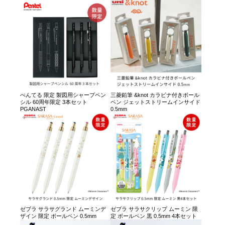
ぺんてる 限定 製図用シャープペン
三菱鉛筆 &knot カラビナ付きボール
シル 60周年限定 3本セット
ペン ジェットストリームインサイド
PGANAST
0.5mm
ゼブラ サラサグランド ムーミンデ
ゼブラ サラサクリップ ムーミン 限
ザイン 限定 ボールペン 0.5mm
定 ボールペン 黒 0.5mm 4本セット