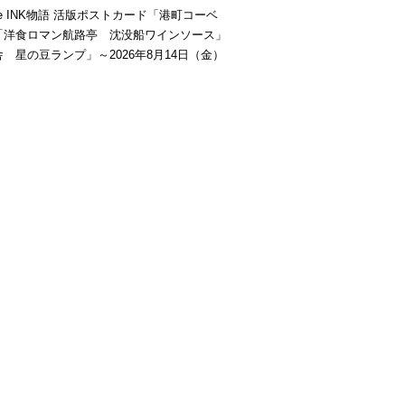
be INK物語 活版ポストカード「港町コーベ
「洋食ロマン航路亭 沈没船ワインソース」
 星の豆ランプ」～2026年8月14日（金）