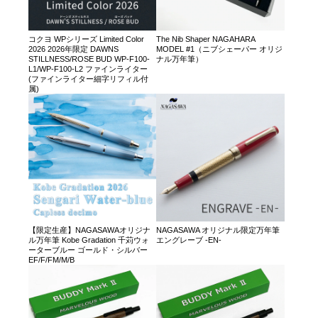
コクヨ WPシリーズ Limited Color
The Nib Shaper NAGAHARA
2026 2026年限定 DAWNS
MODEL #1（ニブシェーパー オリジ
STILLNESS/ROSE BUD WP-F100-
ナル万年筆）
L1/WP-F100-L2 ファインライター
(ファインライター細字リフィル付
属)
【限定生産】NAGASAWAオリジナ
NAGASAWA オリジナル限定万年筆
ル万年筆 Kobe Gradation 千苅ウォ
エングレーブ -EN-
ーターブルー ゴールド・シルバー
EF/F/FM/M/B