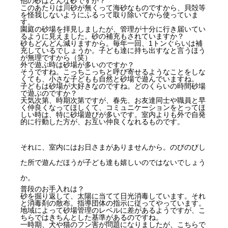
他の砂はどんな砂ですか？
このあたりは川砂が無くって海砂なものですから、貝殻等
を怪我しないようにふるって取り除いてから使っていま
す。
園庭の砂場を拝見しましたが、管理が十分に行き届いてい
るように見えました。砂の補充もされていますか？
砂もどんどん減りますから。毎年一回、1トンぐらいは補
充しているでしょうか。子ども達に持ち出すなと言うほう
が無理ですから（笑）
外で遊ぶ時は砂場が多いのですか？
そうですね。こっちこっちと呼び寄せるようなことをしな
くても、小さな子どもも自然と砂場で遊んでいますね。
子どもは砂場が大好きなのですね。どのくらいの時間砂場
で遊ぶのですか？
天気次第、時期次第ですが、春先、お友達同士や職員と早
く仲良くなってほしくて、コミュニケーションをとってほ
しい時は、特に砂場遊びが多いです。室内よりも外で自発
的に行動した方が、お互い仲良くなれるものです。
それに、室内にはお日さまがありませんから。のびのびし
た所で遊んだほうが子ども達も嬉しいのではないでしょう
か。
普段のお手入れは？
砂を掘り返して、太陽に当てて日光消毒しています。それ
と消毒剤の散布。指導団体の指示に従ってやっています。
地域によって砂場管理のレベルに差があるようですが、こ
ちらではきちんとした基準があるのですね。
一時期、犬や猫のフン害が問題になりましたが、こちらで