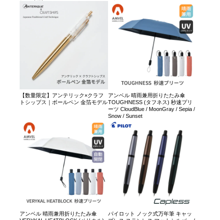
【数量限定】アンテリック×クラフ
アンベル 晴雨兼用折りたたみ傘
トシップス｜ボールペン 金箔モデル
TOUGHNESS (タフネス) 秒速プリ
ーツ CloudBlue / MoonGray / Sepia /
Snow / Sunset
アンベル 晴雨兼用折りたたみ傘
パイロット ノック式万年筆 キャッ