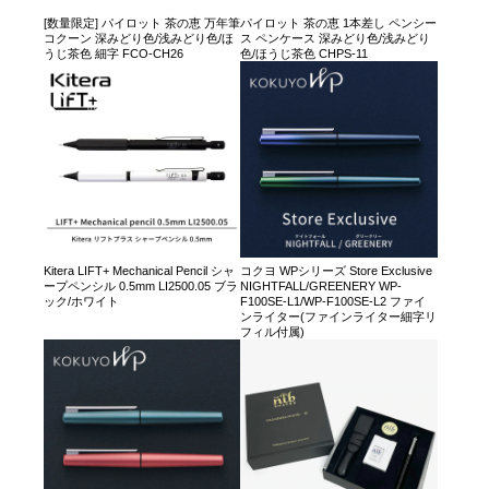
[数量限定] パイロット 茶の恵 万年筆
パイロット 茶の恵 1本差し ペンシー
コクーン 深みどり色/浅みどり色/ほ
ス ペンケース 深みどり色/浅みどり
うじ茶色 細字 FCO-CH26
色/ほうじ茶色 CHPS-11
Kitera LIFT+ Mechanical Pencil シャ
コクヨ WPシリーズ Store Exclusive
ープペンシル 0.5mm LI2500.05 ブラ
NIGHTFALL/GREENERY WP-
ック/ホワイト
F100SE-L1/WP-F100SE-L2 ファイ
ンライター(ファインライター細字リ
フィル付属)