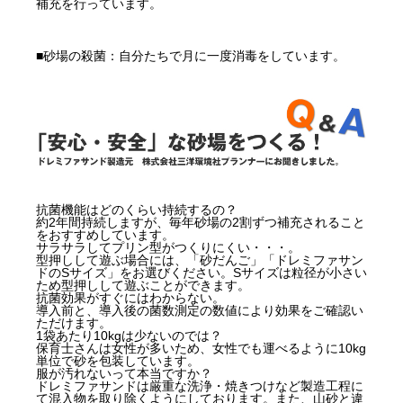
補充を行っています。
■砂場の殺菌：自分たちで月に一度消毒をしています。
抗菌機能はどのくらい持続するの？
約2年間持続しますが、毎年砂場の2割ずつ補充されること
をおすすめしています。
サラサラしてプリン型がつくりにくい・・・。
型押しして遊ぶ場合には、「砂だんご」「ドレミファサン
ドのSサイズ」をお選びください。Sサイズは粒径が小さい
ため型押しして遊ぶことができます。
抗菌効果がすぐにはわからない。
導入前と、導入後の菌数測定の数値により効果をご確認い
ただけます。
1袋あたり10kgは少ないのでは？
保育士さんは女性が多いため、女性でも運べるように10kg
単位で砂を包装しています。
服が汚れないって本当ですか？
ドレミファサンドは厳重な洗浄・焼きつけなど製造工程に
て混入物を取り除くようにしております。また、山砂と違