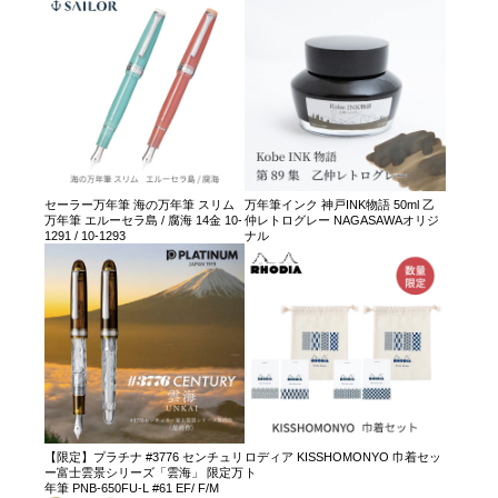
セーラー万年筆 海の万年筆 スリム
万年筆インク 神戸INK物語 50ml 乙
万年筆 エルーセラ島 / 腐海 14金 10-
仲レトログレー NAGASAWAオリジ
1291 / 10-1293
ナル
【限定】プラチナ #3776 センチュリ
ロディア KISSHOMONYO 巾着セッ
ー富士雲景シリーズ「雲海」 限定万
ト
年筆 PNB-650FU-L #61 EF/ F/M