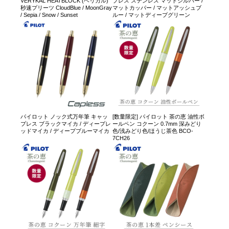
VERYKAL HEATBLOCK (ベリカル)
プレス ステンレス マットシルバー /
秒速プリーツ CloudBlue / MoonGray
マットカッパー / マットアッシュブ
/ Sepia / Snow / Sunset
ルー / マットディープグリーン
パイロット ノック式万年筆 キャッ
[数量限定] パイロット 茶の恵 油性ボ
プレス ブラックマイカ / ディープレ
ールペン コクーン 0.7mm 深みどり
ッドマイカ / ディープブルーマイカ
色/浅みどり色/ほうじ茶色 BCO-
7CH26