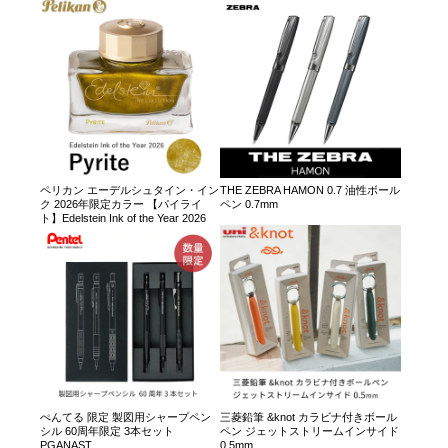
ペリカン エーデルシュタイン・イン
THE ZEBRA HAMON 0.7 油性ボール
ク 2026年限定カラー 【パイライ
ペン 0.7mm
ト】Edelstein Ink of the Year 2026
ぺんてる 限定 製図用シャープペン
三菱鉛筆 &knot カラビナ付きボール
シル 60周年限定 3本セット
ペン ジェットストリームインサイド
PGANAST
0.5mm