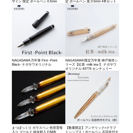
ザイン 限定 ボールペン 0.5mm
定 ボールペン 黒 0.5mm 4本セット
NAGASAWA 万年筆 First -Point
NAGASAWA 限定万年筆 神戸発祥シ
Black- ナガサワオリジナル
リーズ【紅茶 -milk tea-】 ナガサワ
オリジナル #3776 センチュリー
まつぼっくり ガラスペン 色管雲母
【数量限定】アンテリック×クラフ
入り ゴールド 純金粉入 F/M/B
トシップス｜ボールペン 石目吹付モ