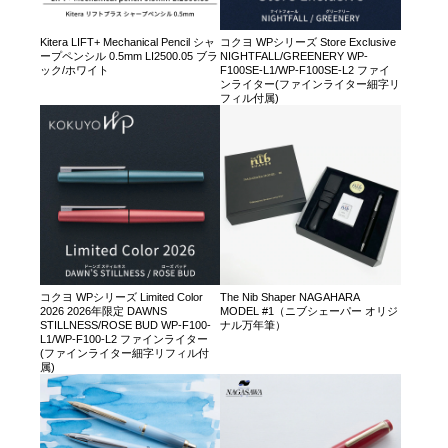
Kitera LIFT+ Mechanical Pencil シャ
コクヨ WPシリーズ Store Exclusive
ープペンシル 0.5mm LI2500.05 ブラ
NIGHTFALL/GREENERY WP-
ック/ホワイト
F100SE-L1/WP-F100SE-L2 ファイ
ンライター(ファインライター細字リ
フィル付属)
コクヨ WPシリーズ Limited Color
The Nib Shaper NAGAHARA
2026 2026年限定 DAWNS
MODEL #1（ニブシェーパー オリジ
STILLNESS/ROSE BUD WP-F100-
ナル万年筆）
L1/WP-F100-L2 ファインライター
(ファインライター細字リフィル付
属)