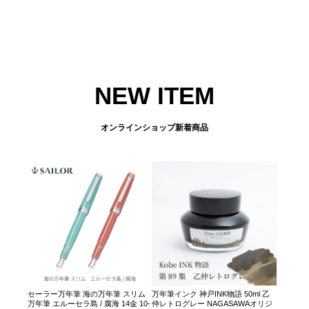
NEW ITEM
オンラインショップ新着商品
セーラー万年筆 海の万年筆 スリム
万年筆インク 神戸INK物語 50ml 乙
万年筆 エルーセラ島 / 腐海 14金 10-
仲レトログレー NAGASAWAオリジ