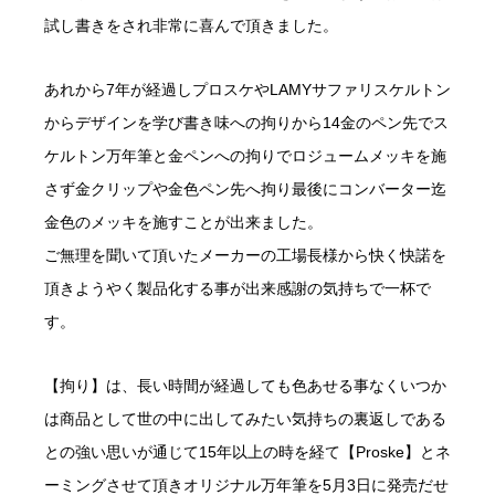
試し書きをされ非常に喜んで頂きました。
あれから7年が経過しプロスケやLAMYサファリスケルトン
からデザインを学び書き味への拘りから14金のペン先でス
ケルトン万年筆と金ペンへの拘りでロジュームメッキを施
さず金クリップや金色ペン先へ拘り最後にコンバーター迄
金色のメッキを施すことが出来ました。
ご無理を聞いて頂いたメーカーの工場長様から快く快諾を
頂きようやく製品化する事が出来感謝の気持ちで一杯で
す。
【拘り】は、長い時間が経過しても色あせる事なくいつか
は商品として世の中に出してみたい気持ちの裏返しである
との強い思いが通じて15年以上の時を経て【Proske】とネ
ーミングさせて頂きオリジナル万年筆を5月3日に発売だせ