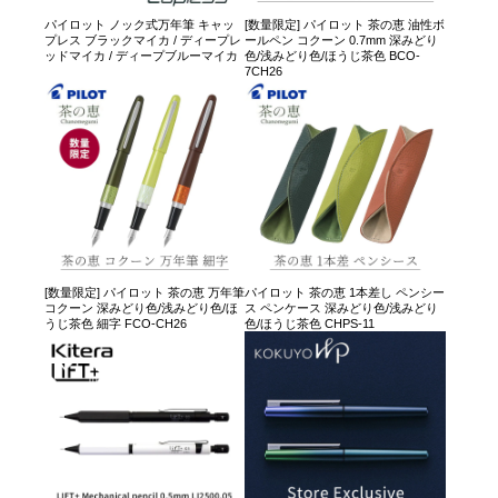
パイロット ノック式万年筆 キャッ
[数量限定] パイロット 茶の恵 油性ボ
プレス ブラックマイカ / ディープレ
ールペン コクーン 0.7mm 深みどり
ッドマイカ / ディープブルーマイカ
色/浅みどり色/ほうじ茶色 BCO-
7CH26
[数量限定] パイロット 茶の恵 万年筆
パイロット 茶の恵 1本差し ペンシー
コクーン 深みどり色/浅みどり色/ほ
ス ペンケース 深みどり色/浅みどり
うじ茶色 細字 FCO-CH26
色/ほうじ茶色 CHPS-11