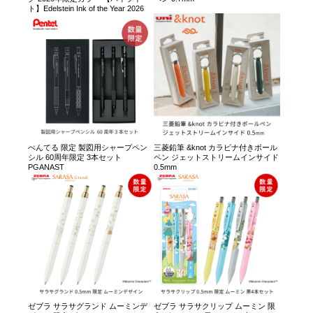
ト】Edelstein Ink of the Year 2026
ぺんてる 限定 製図用シャープペン
三菱鉛筆 &knot カラビナ付きボール
シル 60周年限定 3本セット
ペン ジェットストリームインサイド
PGANAST
0.5mm
ゼブラ サラサグランド ムーミンデ
ゼブラ サラサクリップ ムーミン 限