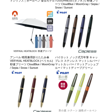
トシップス｜ボールペン 金箔モデル
TOUGHNESS (タフネス) 秒速プリ
ーツ CloudBlue / MoonGray / Sepia /
Snow / Sunset
アンベル 晴雨兼用折りたたみ傘
パイロット ノック式万年筆 キャッ
VERYKAL HEATBLOCK (ベリカル)
プレス ステンレス マットシルバー /
秒速プリーツ CloudBlue / MoonGray
マットカッパー / マットアッシュブ
/ Sepia / Snow / Sunset
ルー / マットディープグリーン