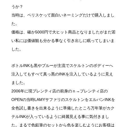
うか？
当時は、ペリスケって面白いネーミングだけで購入しまし
た。
価格は、確か5000円で大ヒット商品となりましたがまだ若
い私には価値観も分かる事なく引き出しに眠ってしまいま
した。
ボトルINKも黒やブルーが主流でスケルトンのボディーへ
注入してもすべて真っ黒のINKを注入しているように見え
ました。
2006年に現プレンティ店の前身のｎ→プレンティ店の
OPENの当時LAMYサファリのスケルトンをエルバンINKを
全色試し書きを出来るように準備したところ万年筆がカク
テルINKが入っているように綺麗見える事に気付きまし
た。まるで色鉛筆のセットから色を楽しむようにお客様は