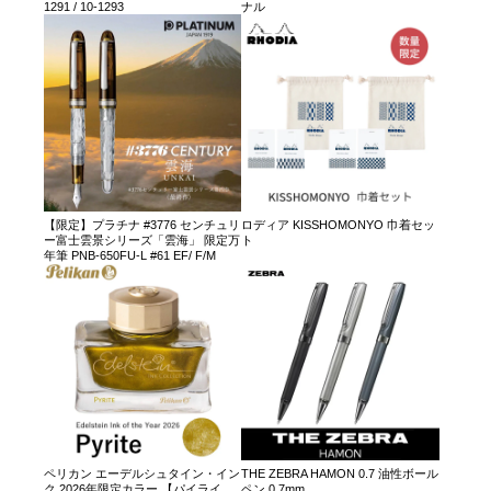
1291 / 10-1293
ナル
【限定】プラチナ #3776 センチュリ
ロディア KISSHOMONYO 巾着セッ
ー富士雲景シリーズ「雲海」 限定万
ト
年筆 PNB-650FU-L #61 EF/ F/M
ペリカン エーデルシュタイン・イン
THE ZEBRA HAMON 0.7 油性ボール
ク 2026年限定カラー 【パイライ
ペン 0.7mm