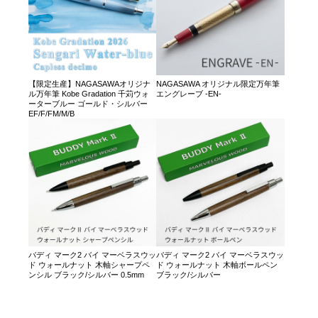
【限定生産】NAGASAWAオリジナ
NAGASAWA オリジナル限定万年筆
ル万年筆 Kobe Gradation 千苅ウォ
エングレーブ -EN-
ーターブルー ゴールド・シルバー
EF/F/FM/M/B
バディ マーク2 バイ マーベラスウッ
バディ マーク2 バイ マーベラスウッ
ド ウォールナット 木軸シャープペ
ド ウォールナット 木軸ボールペン
ンシル ブラック/シルバー 0.5mm
ブラック/シルバー