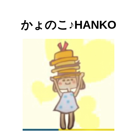
かょのこ♪HANKO