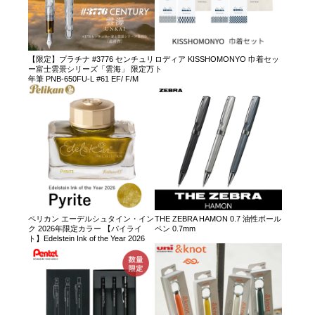
【限定】プラチナ #3776 センチュリ
ロディア KISSHOMONYO 巾着セッ
ー富士雲景シリーズ「雲海」 限定万
ト
年筆 PNB-650FU-L #61 EF/ F/M
ペリカン エーデルシュタイン・イン
THE ZEBRA HAMON 0.7 油性ボール
ク 2026年限定カラー 【パイライ
ペン 0.7mm
ト】Edelstein Ink of the Year 2026