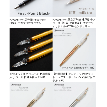
NAGASAWA 万年筆 First -Point
NAGASAWA 限定万年筆 神戸発祥シ
Black- ナガサワオリジナル
リーズ【紅茶 -milk tea-】 ナガサワ
オリジナル #3776 センチュリー
まつぼっくり ガラスペン 色管雲母
【数量限定】アンテリック×クラフ
入り ゴールド 純金粉入 F/M/B
トシップス｜ボールペン 石目吹付モ
デル（赤）