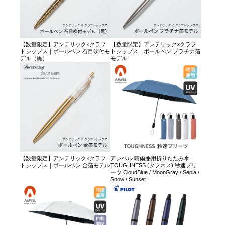
【数量限定】アンテリック×クラフ
【数量限定】アンテリック×クラフ
トシップス｜ボールペン 石目吹付モ
トシップス｜ボールペン プラチナ箔
デル（黒）
モデル
【数量限定】アンテリック×クラフ
アンベル 晴雨兼用折りたたみ傘
トシップス｜ボールペン 金箔モデル
TOUGHNESS (タフネス) 秒速プリ
ーツ CloudBlue / MoonGray / Sepia /
Snow / Sunset