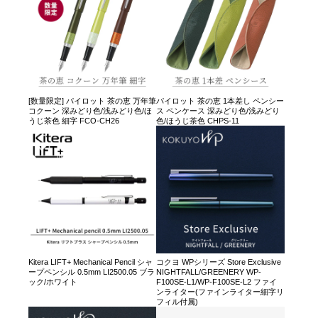
[数量限定] パイロット 茶の恵 万年筆
パイロット 茶の恵 1本差し ペンシー
コクーン 深みどり色/浅みどり色/ほ
ス ペンケース 深みどり色/浅みどり
うじ茶色 細字 FCO-CH26
色/ほうじ茶色 CHPS-11
Kitera LIFT+ Mechanical Pencil シャ
コクヨ WPシリーズ Store Exclusive
ープペンシル 0.5mm LI2500.05 ブラ
NIGHTFALL/GREENERY WP-
ック/ホワイト
F100SE-L1/WP-F100SE-L2 ファイ
ンライター(ファインライター細字リ
フィル付属)