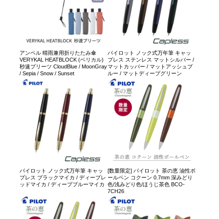
アンベル 晴雨兼用折りたたみ傘
パイロット ノック式万年筆 キャッ
VERYKAL HEATBLOCK (ベリカル)
プレス ステンレス マットシルバー /
秒速プリーツ CloudBlue / MoonGray
マットカッパー / マットアッシュブ
/ Sepia / Snow / Sunset
ルー / マットディープグリーン
パイロット ノック式万年筆 キャッ
[数量限定] パイロット 茶の恵 油性ボ
プレス ブラックマイカ / ディープレ
ールペン コクーン 0.7mm 深みどり
ッドマイカ / ディープブルーマイカ
色/浅みどり色/ほうじ茶色 BCO-
7CH26