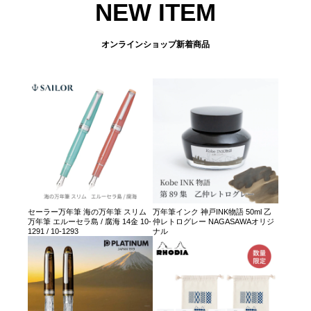
NEW ITEM
オンラインショップ新着商品
セーラー万年筆 海の万年筆 スリム
万年筆インク 神戸INK物語 50ml 乙
万年筆 エルーセラ島 / 腐海 14金 10-
仲レトログレー NAGASAWAオリジ
1291 / 10-1293
ナル