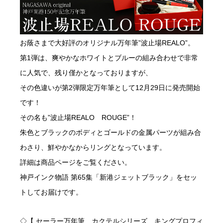
お蔭さまで大好評のオリジナル万年筆”波止場REALO”。
第1弾は、爽やかなホワイトとブルーの組み合わせで非常
に人気で、残り僅かとなっておりますが、
その色違いが第2弾限定万年筆として12月29日に発売開始
です！
その名も”波止場REALO ROUGE”！
朱色とブラックのボディとゴールドの金属パーツが組み合
わさり、鮮やかなからリングとなっています。
詳細は商品ページをご覧ください。
神戸インク物語 第65集「新港ジェットブラック」をセッ
トしてお届けです。
◇【 セーラー万年筆 カクテルシリーズ キングプロフィ