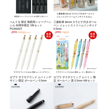
ぺんてる 限定 製図用シャープペン
三菱鉛筆 &knot カラビナ付きボール
シル 60周年限定 3本セット
ペン ジェットストリームインサイド
PGANAST
0.5mm
ゼブラ サラサグランド ムーミンデ
ゼブラ サラサクリップ ムーミン 限
ザイン 限定 ボールペン 0.5mm
定 ボールペン 黒 0.5mm 4本セット