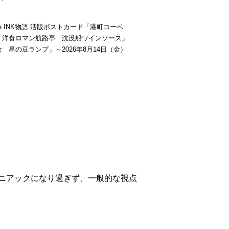
be INK物語 活版ポストカード「港町コーベ
「洋食ロマン航路亭 沈没船ワインソース」
 星の豆ランプ」～2026年8月14日（金）
ニアックになり過ぎず、一般的な視点