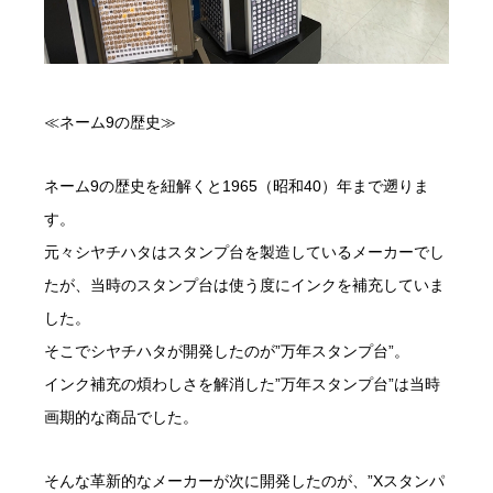
≪ネーム9の歴史≫
ネーム9の歴史を紐解くと1965（昭和40）年まで遡りま
す。
元々シヤチハタはスタンプ台を製造しているメーカーでし
たが、当時のスタンプ台は使う度にインクを補充していま
した。
そこでシヤチハタが開発したのが”万年スタンプ台”。
インク補充の煩わしさを解消した”万年スタンプ台”は当時
画期的な商品でした。
そんな革新的なメーカーが次に開発したのが、”Xスタンパ