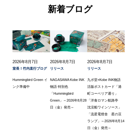
新着ブログ
2026年8月7日
2026年8月7日
2026年8月7日
室長！竹内直行ブログ
リリース
リリース
Hummingbird Green イ
NAGASAWA Kobe INK
九ポ堂×Kobe INK物語
ンク準備中
物語 特別色
活版ポストカード「港
「Hummingbird
町コーベリア通り」
Green」～2026年8月28
「洋食ロマン航路亭
日（金）発売～
沈没船ワインソース」
「流星電燈舎 星の豆
ランプ」～2026年8月14
日（金）発売～