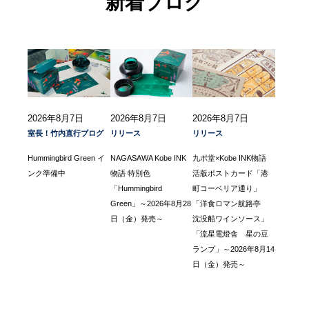
新着ブログ
2026年8月7日
2026年8月7日
2026年8月7日
室長！竹内直行ブログ
リリース
リリース
Hummingbird Green イ
NAGASAWA Kobe INK
九ポ堂×Kobe INK物語
ンク準備中
物語 特別色
活版ポストカード「港
「Hummingbird
町コーベリア通り」
Green」～2026年8月28
「洋食ロマン航路亭
日（金）発売～
沈没船ワインソース」
「流星電燈舎 星の豆
ランプ」～2026年8月14
日（金）発売～