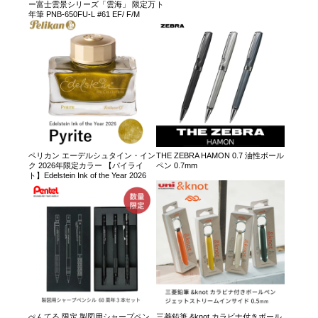
ー富士雲景シリーズ「雲海」 限定万
ト
年筆 PNB-650FU-L #61 EF/ F/M
ペリカン エーデルシュタイン・イン
THE ZEBRA HAMON 0.7 油性ボール
ク 2026年限定カラー 【パイライ
ペン 0.7mm
ト】Edelstein Ink of the Year 2026
ぺんてる 限定 製図用シャープペン
三菱鉛筆 &knot カラビナ付きボール