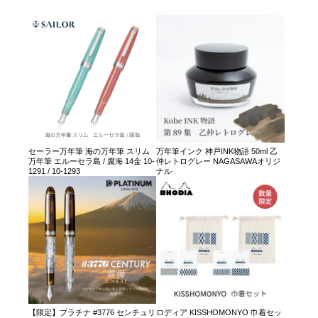
セーラー万年筆 海の万年筆 スリム
万年筆インク 神戸INK物語 50ml 乙
万年筆 エルーセラ島 / 腐海 14金 10-
仲レトログレー NAGASAWAオリジ
1291 / 10-1293
ナル
【限定】プラチナ #3776 センチュリ
ロディア KISSHOMONYO 巾着セッ