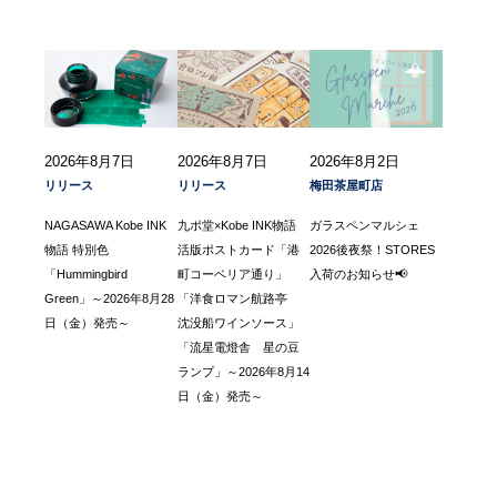
2026年8月7日
2026年8月7日
2026年8月2日
リリース
リリース
梅田茶屋町店
NAGASAWA Kobe INK
九ポ堂×Kobe INK物語
ガラスペンマルシェ
物語 特別色
活版ポストカード「港
2026後夜祭！STORES
「Hummingbird
町コーベリア通り」
入荷のお知らせ📢
Green」～2026年8月28
「洋食ロマン航路亭
日（金）発売～
沈没船ワインソース」
「流星電燈舎 星の豆
ランプ」～2026年8月14
日（金）発売～