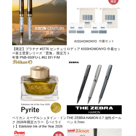
【限定】プラチナ #3776 センチュリ
ロディア KISSHOMONYO 巾着セッ
ー富士雲景シリーズ「雲海」 限定万
ト
年筆 PNB-650FU-L #61 EF/ F/M
ペリカン エーデルシュタイン・イン
THE ZEBRA HAMON 0.7 油性ボール
ク 2026年限定カラー 【パイライ
ペン 0.7mm
ト】Edelstein Ink of the Year 2026