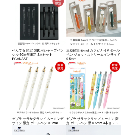
ぺんてる 限定 製図用シャープペン
三菱鉛筆 &knot カラビナ付きボール
シル 60周年限定 3本セット
ペン ジェットストリームインサイド
PGANAST
0.5mm
ゼブラ サラサグランド ムーミンデ
ゼブラ サラサクリップ ムーミン 限
ザイン 限定 ボールペン 0.5mm
定 ボールペン 黒 0.5mm 4本セット