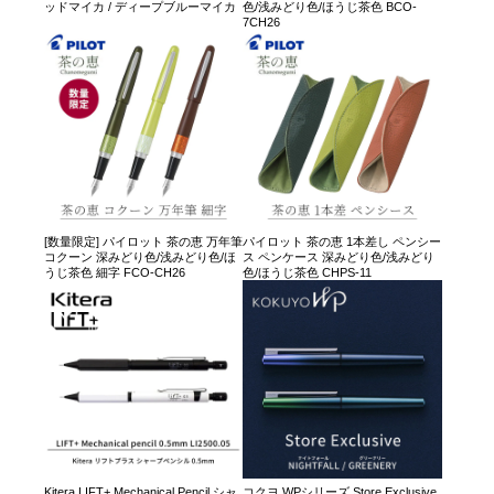
ッドマイカ / ディープブルーマイカ
色/浅みどり色/ほうじ茶色 BCO-
7CH26
[数量限定] パイロット 茶の恵 万年筆
パイロット 茶の恵 1本差し ペンシー
コクーン 深みどり色/浅みどり色/ほ
ス ペンケース 深みどり色/浅みどり
うじ茶色 細字 FCO-CH26
色/ほうじ茶色 CHPS-11
Kitera LIFT+ Mechanical Pencil シャ
コクヨ WPシリーズ Store Exclusive