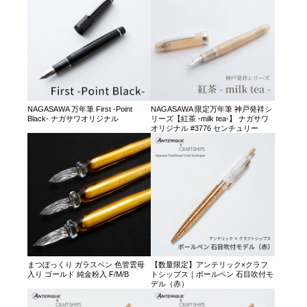
NAGASAWA 万年筆 First -Point
NAGASAWA 限定万年筆 神戸発祥シ
Black- ナガサワオリジナル
リーズ【紅茶 -milk tea-】 ナガサワ
オリジナル #3776 センチュリー
まつぼっくり ガラスペン 色管雲母
【数量限定】アンテリック×クラフ
入り ゴールド 純金粉入 F/M/B
トシップス｜ボールペン 石目吹付モ
デル（赤）