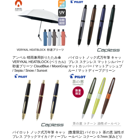
アンベル 晴雨兼用折りたたみ傘
パイロット ノック式万年筆 キャッ
VERYKAL HEATBLOCK (ベリカル)
プレス ステンレス マットシルバー /
秒速プリーツ CloudBlue / MoonGray
マットカッパー / マットアッシュブ
/ Sepia / Snow / Sunset
ルー / マットディープグリーン
パイロット ノック式万年筆 キャッ
[数量限定] パイロット 茶の恵 油性ボ
プレス ブラックマイカ / ディープレ
ールペン コクーン 0.7mm 深みどり