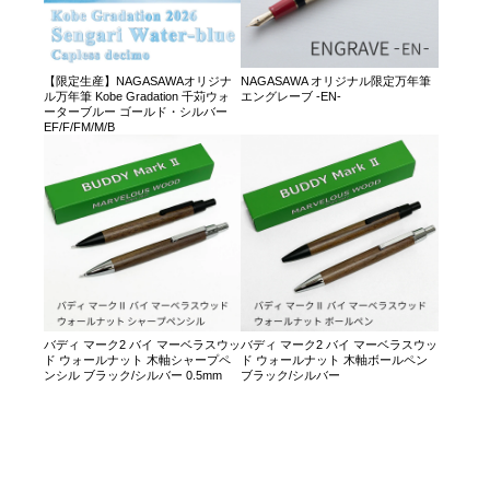
【限定生産】NAGASAWAオリジナ
NAGASAWA オリジナル限定万年筆
ル万年筆 Kobe Gradation 千苅ウォ
エングレーブ -EN-
ーターブルー ゴールド・シルバー
EF/F/FM/M/B
バディ マーク2 バイ マーベラスウッ
バディ マーク2 バイ マーベラスウッ
ド ウォールナット 木軸シャープペ
ド ウォールナット 木軸ボールペン
ンシル ブラック/シルバー 0.5mm
ブラック/シルバー