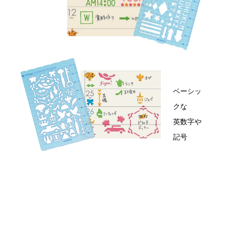
ベーシッ
クな
英数字や
記号