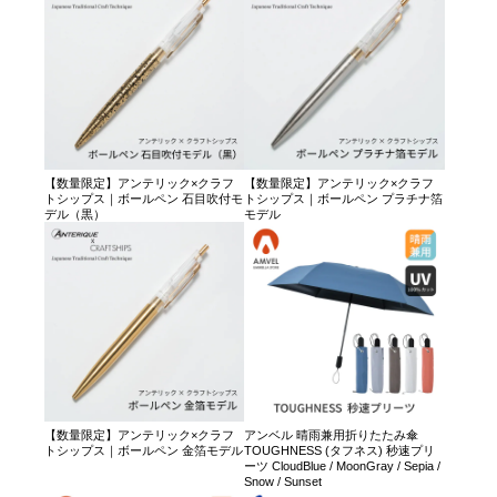
【数量限定】アンテリック×クラフ
【数量限定】アンテリック×クラフ
トシップス｜ボールペン 石目吹付モ
トシップス｜ボールペン プラチナ箔
デル（黒）
モデル
【数量限定】アンテリック×クラフ
アンベル 晴雨兼用折りたたみ傘
トシップス｜ボールペン 金箔モデル
TOUGHNESS (タフネス) 秒速プリ
ーツ CloudBlue / MoonGray / Sepia /
Snow / Sunset