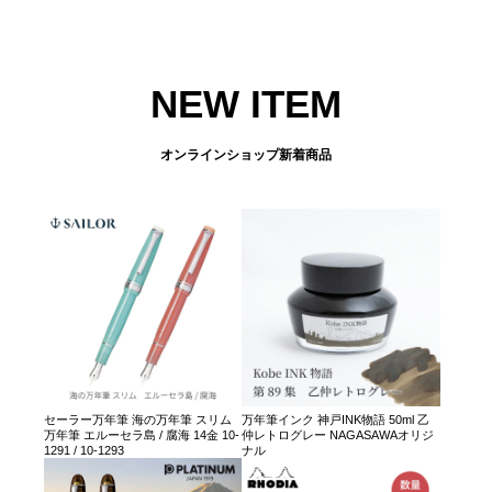
NEW ITEM
オンラインショップ新着商品
セーラー万年筆 海の万年筆 スリム
万年筆インク 神戸INK物語 50ml 乙
万年筆 エルーセラ島 / 腐海 14金 10-
仲レトログレー NAGASAWAオリジ
1291 / 10-1293
ナル