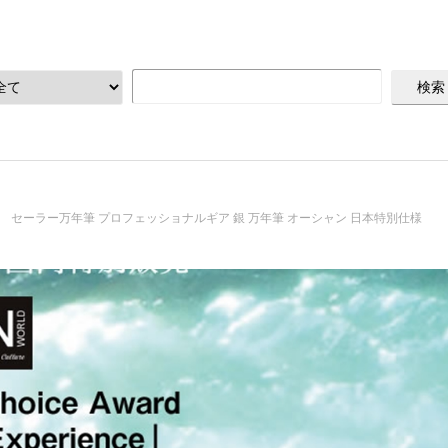
セーラー万年筆 プロフェッショナルギア 銀 万年筆 オーシャン 日本特別仕様