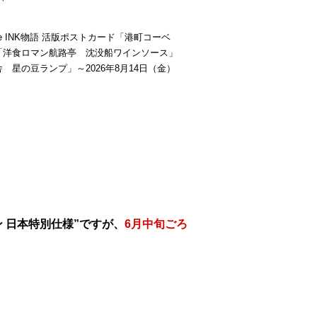
be INK物語 活版ポストカード「港町コーベ
「洋食ロマン航路亭 沈没船ワインソース」
 星の豆ランプ」～2026年8月14日（金）
 日本特別仕様”ですが、
6月中旬ごろ