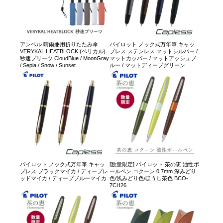
アンベル 晴雨兼用折りたたみ傘
パイロット ノック式万年筆 キャッ
VERYKAL HEATBLOCK (ベリカル)
プレス ステンレス マットシルバー /
秒速プリーツ CloudBlue / MoonGray
マットカッパー / マットアッシュブ
/ Sepia / Snow / Sunset
ルー / マットディープグリーン
パイロット ノック式万年筆 キャッ
[数量限定] パイロット 茶の恵 油性ボ
プレス ブラックマイカ / ディープレ
ールペン コクーン 0.7mm 深みどり
ッドマイカ / ディープブルーマイカ
色/浅みどり色/ほうじ茶色 BCO-
7CH26