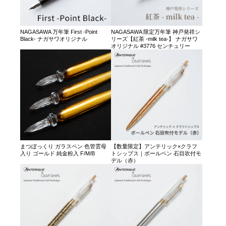
NAGASAWA 万年筆 First -Point
NAGASAWA 限定万年筆 神戸発祥シ
Black- ナガサワオリジナル
リーズ【紅茶 -milk tea-】 ナガサワ
オリジナル #3776 センチュリー
まつぼっくり ガラスペン 色管雲母
【数量限定】アンテリック×クラフ
入り ゴールド 純金粉入 F/M/B
トシップス｜ボールペン 石目吹付モ
デル（赤）