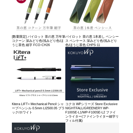
[数量限定] パイロット 茶の恵 万年筆
パイロット 茶の恵 1本差し ペンシー
コクーン 深みどり色/浅みどり色/ほ
ス ペンケース 深みどり色/浅みどり
うじ茶色 細字 FCO-CH26
色/ほうじ茶色 CHPS-11
Kitera LIFT+ Mechanical Pencil シャ
コクヨ WPシリーズ Store Exclusive
ープペンシル 0.5mm LI2500.05 ブラ
NIGHTFALL/GREENERY WP-
ック/ホワイト
F100SE-L1/WP-F100SE-L2 ファイ
ンライター(ファインライター細字リ
フィル付属)