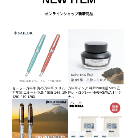
オンラインショップ新着商品
セーラー万年筆 海の万年筆 スリム
万年筆インク 神戸INK物語 50ml 乙
万年筆 エルーセラ島 / 腐海 14金 10-
仲レトログレー NAGASAWAオリジ
1291 / 10-1293
ナル