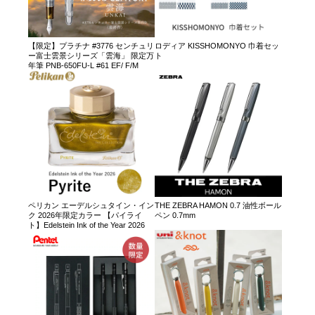
【限定】プラチナ #3776 センチュリ
ロディア KISSHOMONYO 巾着セッ
ー富士雲景シリーズ「雲海」 限定万
ト
年筆 PNB-650FU-L #61 EF/ F/M
ペリカン エーデルシュタイン・イン
THE ZEBRA HAMON 0.7 油性ボール
ク 2026年限定カラー 【パイライ
ペン 0.7mm
ト】Edelstein Ink of the Year 2026