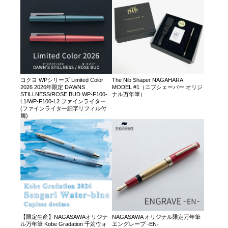
コクヨ WPシリーズ Limited Color
The Nib Shaper NAGAHARA
2026 2026年限定 DAWNS
MODEL #1（ニブシェーパー オリジ
STILLNESS/ROSE BUD WP-F100-
ナル万年筆）
L1/WP-F100-L2 ファインライター
(ファインライター細字リフィル付
属)
【限定生産】NAGASAWAオリジナ
NAGASAWA オリジナル限定万年筆
ル万年筆 Kobe Gradation 千苅ウォ
エングレーブ -EN-