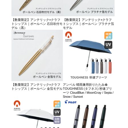
【数量限定】アンテリック×クラフ
【数量限定】アンテリック×クラフ
トシップス｜ボールペン 石目吹付モ
トシップス｜ボールペン プラチナ箔
デル（黒）
モデル
【数量限定】アンテリック×クラフ
アンベル 晴雨兼用折りたたみ傘
トシップス｜ボールペン 金箔モデル
TOUGHNESS (タフネス) 秒速プリ
ーツ CloudBlue / MoonGray / Sepia /
Snow / Sunset