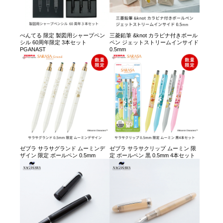
ぺんてる 限定 製図用シャープペン
三菱鉛筆 &knot カラビナ付きボール
シル 60周年限定 3本セット
ペン ジェットストリームインサイド
PGANAST
0.5mm
ゼブラ サラサグランド ムーミンデ
ゼブラ サラサクリップ ムーミン 限
ザイン 限定 ボールペン 0.5mm
定 ボールペン 黒 0.5mm 4本セット