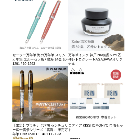
セーラー万年筆 海の万年筆 スリム
万年筆インク 神戸INK物語 50ml 乙
万年筆 エルーセラ島 / 腐海 14金 10-
仲レトログレー NAGASAWAオリジ
1291 / 10-1293
ナル
【限定】プラチナ #3776 センチュリ
ロディア KISSHOMONYO 巾着セッ
ー富士雲景シリーズ「雲海」 限定万
ト
年筆 PNB-650FU-L #61 EF/ F/M