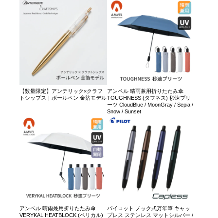
【数量限定】アンテリック×クラフ
アンベル 晴雨兼用折りたたみ傘
トシップス｜ボールペン 金箔モデル
TOUGHNESS (タフネス) 秒速プリ
ーツ CloudBlue / MoonGray / Sepia /
Snow / Sunset
アンベル 晴雨兼用折りたたみ傘
パイロット ノック式万年筆 キャッ
VERYKAL HEATBLOCK (ベリカル)
プレス ステンレス マットシルバー /