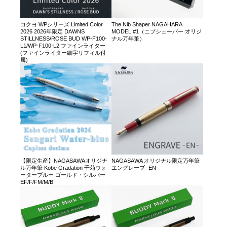
コクヨ WPシリーズ Limited Color
The Nib Shaper NAGAHARA
2026 2026年限定 DAWNS
MODEL #1（ニブシェーパー オリジ
STILLNESS/ROSE BUD WP-F100-
ナル万年筆）
L1/WP-F100-L2 ファインライター
(ファインライター細字リフィル付
属)
【限定生産】NAGASAWAオリジナ
NAGASAWA オリジナル限定万年筆
ル万年筆 Kobe Gradation 千苅ウォ
エングレーブ -EN-
ーターブルー ゴールド・シルバー
EF/F/FM/M/B