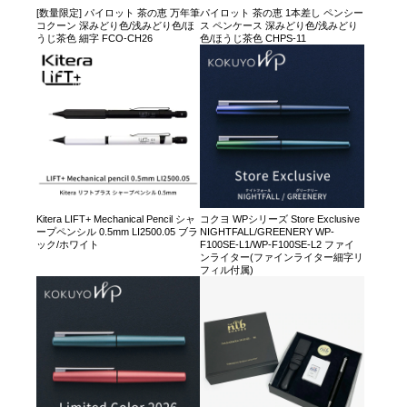
[数量限定] パイロット 茶の恵 万年筆
パイロット 茶の恵 1本差し ペンシー
コクーン 深みどり色/浅みどり色/ほ
ス ペンケース 深みどり色/浅みどり
うじ茶色 細字 FCO-CH26
色/ほうじ茶色 CHPS-11
Kitera LIFT+ Mechanical Pencil シャ
コクヨ WPシリーズ Store Exclusive
ープペンシル 0.5mm LI2500.05 ブラ
NIGHTFALL/GREENERY WP-
ック/ホワイト
F100SE-L1/WP-F100SE-L2 ファイ
ンライター(ファインライター細字リ
フィル付属)