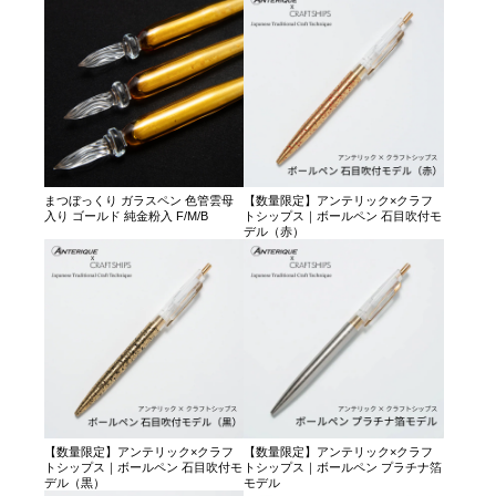
まつぼっくり ガラスペン 色管雲母
【数量限定】アンテリック×クラフ
入り ゴールド 純金粉入 F/M/B
トシップス｜ボールペン 石目吹付モ
デル（赤）
【数量限定】アンテリック×クラフ
【数量限定】アンテリック×クラフ
トシップス｜ボールペン 石目吹付モ
トシップス｜ボールペン プラチナ箔
デル（黒）
モデル