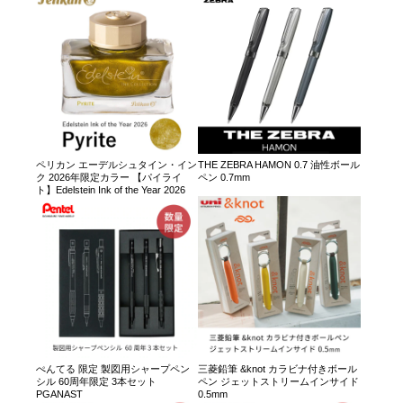
ペリカン エーデルシュタイン・イン
THE ZEBRA HAMON 0.7 油性ボール
ク 2026年限定カラー 【パイライ
ペン 0.7mm
ト】Edelstein Ink of the Year 2026
ぺんてる 限定 製図用シャープペン
三菱鉛筆 &knot カラビナ付きボール
シル 60周年限定 3本セット
ペン ジェットストリームインサイド
PGANAST
0.5mm