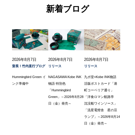
新着ブログ
2026年8月7日
2026年8月7日
2026年8月7日
室長！竹内直行ブログ
リリース
リリース
Hummingbird Green イ
NAGASAWA Kobe INK
九ポ堂×Kobe INK物語
ンク準備中
物語 特別色
活版ポストカード「港
「Hummingbird
町コーベリア通り」
Green」～2026年8月28
「洋食ロマン航路亭
日（金）発売～
沈没船ワインソース」
「流星電燈舎 星の豆
ランプ」～2026年8月14
日（金）発売～