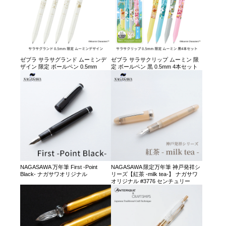
ゼブラ サラサグランド ムーミンデ
ゼブラ サラサクリップ ムーミン 限
ザイン 限定 ボールペン 0.5mm
定 ボールペン 黒 0.5mm 4本セット
NAGASAWA 万年筆 First -Point
NAGASAWA 限定万年筆 神戸発祥シ
Black- ナガサワオリジナル
リーズ【紅茶 -milk tea-】 ナガサワ
オリジナル #3776 センチュリー