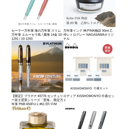
セーラー万年筆 海の万年筆 スリム
万年筆インク 神戸INK物語 50ml 乙
万年筆 エルーセラ島 / 腐海 14金 10-
仲レトログレー NAGASAWAオリジ
1291 / 10-1293
ナル
【限定】プラチナ #3776 センチュリ
ロディア KISSHOMONYO 巾着セッ
ー富士雲景シリーズ「雲海」 限定万
ト
年筆 PNB-650FU-L #61 EF/ F/M