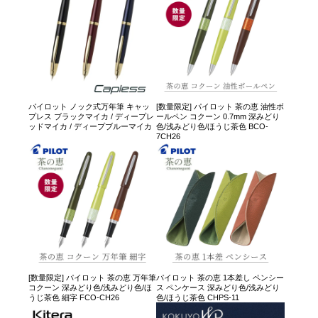
パイロット ノック式万年筆 キャッ
[数量限定] パイロット 茶の恵 油性ボ
プレス ブラックマイカ / ディープレ
ールペン コクーン 0.7mm 深みどり
ッドマイカ / ディープブルーマイカ
色/浅みどり色/ほうじ茶色 BCO-
7CH26
[数量限定] パイロット 茶の恵 万年筆
パイロット 茶の恵 1本差し ペンシー
コクーン 深みどり色/浅みどり色/ほ
ス ペンケース 深みどり色/浅みどり
うじ茶色 細字 FCO-CH26
色/ほうじ茶色 CHPS-11