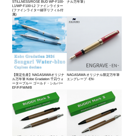
STILLNESS/ROSE BUD WP-F100-
ナル万年筆）
L1/WP-F100-L2 ファインライター
(ファインライター細字リフィル付
属)
【限定生産】NAGASAWAオリジナ
NAGASAWA オリジナル限定万年筆
ル万年筆 Kobe Gradation 千苅ウォ
エングレーブ -EN-
ーターブルー ゴールド・シルバー
EF/F/FM/M/B