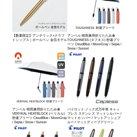
【数量限定】アンテリック×クラフ
アンベル 晴雨兼用折りたたみ傘
トシップス｜ボールペン 金箔モデル
TOUGHNESS (タフネス) 秒速プリ
ーツ CloudBlue / MoonGray / Sepia /
Snow / Sunset
アンベル 晴雨兼用折りたたみ傘
パイロット ノック式万年筆 キャッ
VERYKAL HEATBLOCK (ベリカル)
プレス ステンレス マットシルバー /
秒速プリーツ CloudBlue / MoonGray
マットカッパー / マットアッシュブ
/ Sepia / Snow / Sunset
ルー / マットディープグリーン