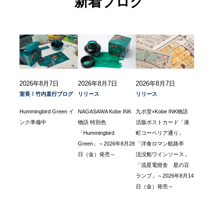
新着ブログ
2026年8月7日
2026年8月7日
2026年8月7日
室長！竹内直行ブログ
リリース
リリース
Hummingbird Green イ
NAGASAWA Kobe INK
九ポ堂×Kobe INK物語
ンク準備中
物語 特別色
活版ポストカード「港
「Hummingbird
町コーベリア通り」
Green」～2026年8月28
「洋食ロマン航路亭
日（金）発売～
沈没船ワインソース」
「流星電燈舎 星の豆
ランプ」～2026年8月14
日（金）発売～