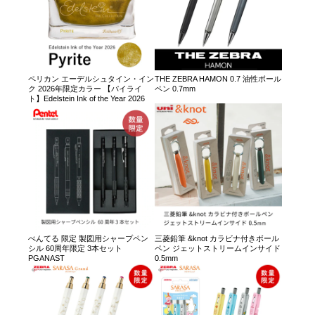
ペリカン エーデルシュタイン・イン
THE ZEBRA HAMON 0.7 油性ボール
ク 2026年限定カラー 【パイライ
ペン 0.7mm
ト】Edelstein Ink of the Year 2026
ぺんてる 限定 製図用シャープペン
三菱鉛筆 &knot カラビナ付きボール
シル 60周年限定 3本セット
ペン ジェットストリームインサイド
PGANAST
0.5mm