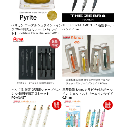
ペリカン エーデルシュタイン・イン
THE ZEBRA HAMON 0.7 油性ボール
ク 2026年限定カラー 【パイライ
ペン 0.7mm
ト】Edelstein Ink of the Year 2026
ぺんてる 限定 製図用シャープペン
三菱鉛筆 &knot カラビナ付きボール
シル 60周年限定 3本セット
ペン ジェットストリームインサイド
PGANAST
0.5mm