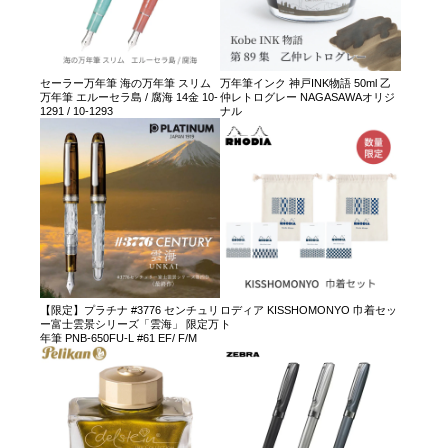
セーラー万年筆 海の万年筆 スリム
万年筆インク 神戸INK物語 50ml 乙
万年筆 エルーセラ島 / 腐海 14金 10-
仲レトログレー NAGASAWAオリジ
1291 / 10-1293
ナル
【限定】プラチナ #3776 センチュリ
ロディア KISSHOMONYO 巾着セッ
ー富士雲景シリーズ「雲海」 限定万
ト
年筆 PNB-650FU-L #61 EF/ F/M