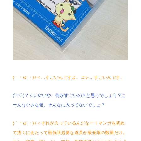
(｀・ω´・)+＜…すごいんですよ。コレ…すごいんです。
(ﾟヘﾟ)？＜いやいや、何がすごいの？と思うでしょう？こ
ーんな小さな箱、そんなに入ってないでしょ？
(｀・ω´・)+＜それが入っているんだなー！マンガを初め
て描くにあたって最低限必要な道具が最低限の数量だけ。