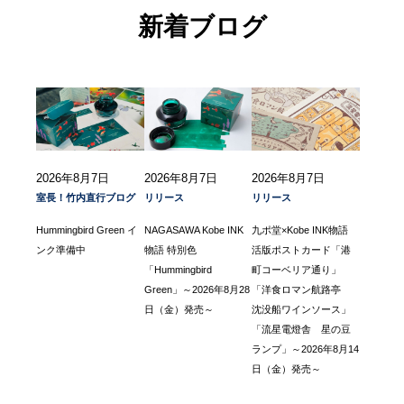
新着ブログ
2026年8月7日
2026年8月7日
2026年8月7日
室長！竹内直行ブログ
リリース
リリース
Hummingbird Green イ
NAGASAWA Kobe INK
九ポ堂×Kobe INK物語
ンク準備中
物語 特別色
活版ポストカード「港
「Hummingbird
町コーベリア通り」
Green」～2026年8月28
「洋食ロマン航路亭
日（金）発売～
沈没船ワインソース」
「流星電燈舎 星の豆
ランプ」～2026年8月14
日（金）発売～