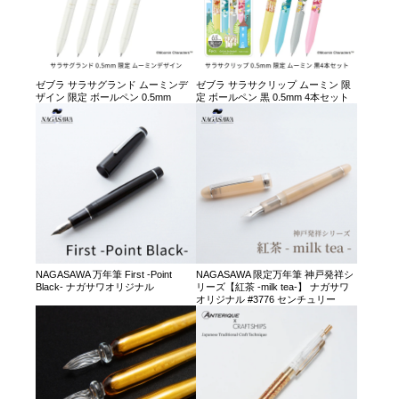
ゼブラ サラサグランド ムーミンデ
ゼブラ サラサクリップ ムーミン 限
ザイン 限定 ボールペン 0.5mm
定 ボールペン 黒 0.5mm 4本セット
NAGASAWA 万年筆 First -Point
NAGASAWA 限定万年筆 神戸発祥シ
Black- ナガサワオリジナル
リーズ【紅茶 -milk tea-】 ナガサワ
オリジナル #3776 センチュリー