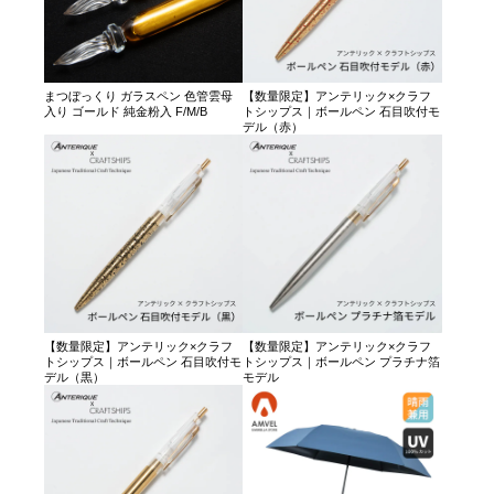
まつぼっくり ガラスペン 色管雲母
【数量限定】アンテリック×クラフ
入り ゴールド 純金粉入 F/M/B
トシップス｜ボールペン 石目吹付モ
デル（赤）
【数量限定】アンテリック×クラフ
【数量限定】アンテリック×クラフ
トシップス｜ボールペン 石目吹付モ
トシップス｜ボールペン プラチナ箔
デル（黒）
モデル