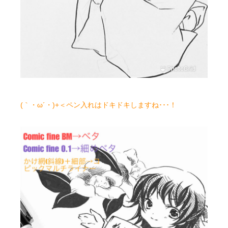
(｀・ω´・)+＜ペン入れはドキドキしますね･･･！