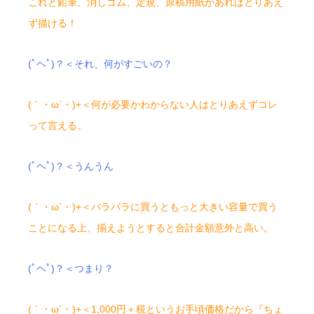
これと鉛筆、消しゴム、定規、原稿用紙があればとりあえ
ず描ける！
(ﾟヘﾟ)？＜それ、何がすごいの？
(｀・ω´・)+＜何が必要かわからない人はとりあえずコレ
って言える。
(ﾟヘﾟ)？＜うんうん
(｀・ω´・)+＜バラバラに買うともっと大きい容量で買う
ことになる上、揃えようとすると合計金額意外と高い。
(ﾟヘﾟ)？＜つまり？
(｀・ω´・)+＜1,000円＋税というお手頃価格だから『ちょ