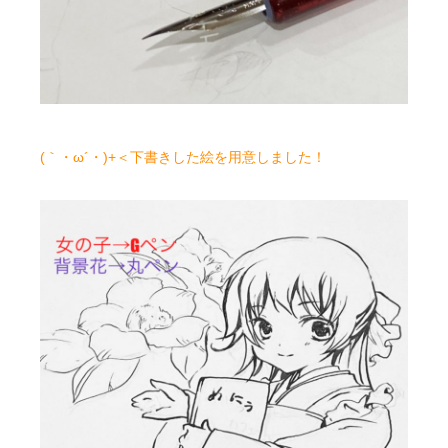
(｀・ω´・)+＜下書きした絵を用意しました！