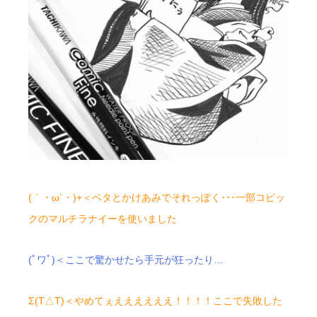
(｀・ω´・)+＜ベタとかけあみでそれっぽく･･･一部コピッ
クのマルチラナイーを使いました
(ﾟワﾟ)＜ここで驚かせたら手元が狂ったり…
Σ(T△T)＜やめてぇええええええ！！！！ここで失敗した