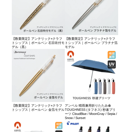
【数量限定】アンテリック×クラフ
【数量限定】アンテリック×クラフ
トシップス｜ボールペン 石目吹付モ
トシップス｜ボールペン プラチナ箔
デル（黒）
モデル
【数量限定】アンテリック×クラフ
アンベル 晴雨兼用折りたたみ傘
トシップス｜ボールペン 金箔モデル
TOUGHNESS (タフネス) 秒速プリ
ーツ CloudBlue / MoonGray / Sepia /
Snow / Sunset