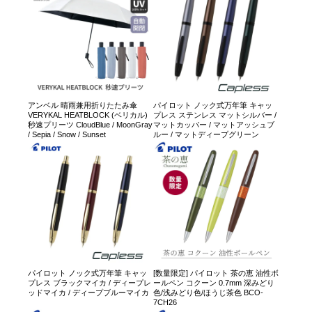
アンベル 晴雨兼用折りたたみ傘
パイロット ノック式万年筆 キャッ
VERYKAL HEATBLOCK (ベリカル)
プレス ステンレス マットシルバー /
秒速プリーツ CloudBlue / MoonGray
マットカッパー / マットアッシュブ
/ Sepia / Snow / Sunset
ルー / マットディープグリーン
パイロット ノック式万年筆 キャッ
[数量限定] パイロット 茶の恵 油性ボ
プレス ブラックマイカ / ディープレ
ールペン コクーン 0.7mm 深みどり
ッドマイカ / ディープブルーマイカ
色/浅みどり色/ほうじ茶色 BCO-
7CH26