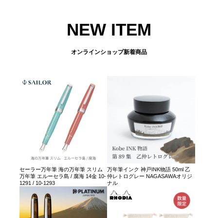
NEW ITEM
オンラインショップ新着商品
セーラー万年筆 海の万年筆 スリム
万年筆インク 神戸INK物語 50ml 乙
万年筆 エルーセラ島 / 腐海 14金 10-
仲レトログレー NAGASAWAオリジ
1291 / 10-1293
ナル