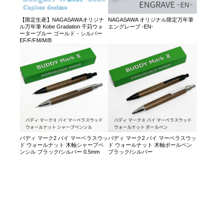
【限定生産】NAGASAWAオリジナ
NAGASAWA オリジナル限定万年筆
ル万年筆 Kobe Gradation 千苅ウォ
エングレーブ -EN-
ーターブルー ゴールド・シルバー
EF/F/FM/M/B
バディ マーク2 バイ マーベラスウッ
バディ マーク2 バイ マーベラスウッ
ド ウォールナット 木軸シャープペ
ド ウォールナット 木軸ボールペン
ンシル ブラック/シルバー 0.5mm
ブラック/シルバー