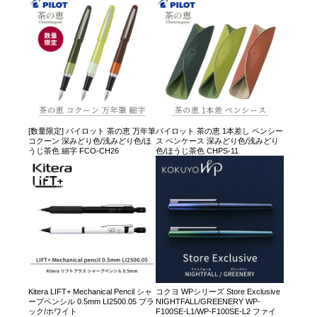
[数量限定] パイロット 茶の恵 万年筆
パイロット 茶の恵 1本差し ペンシー
コクーン 深みどり色/浅みどり色/ほ
ス ペンケース 深みどり色/浅みどり
うじ茶色 細字 FCO-CH26
色/ほうじ茶色 CHPS-11
Kitera LIFT+ Mechanical Pencil シャ
コクヨ WPシリーズ Store Exclusive
ープペンシル 0.5mm LI2500.05 ブラ
NIGHTFALL/GREENERY WP-
ック/ホワイト
F100SE-L1/WP-F100SE-L2 ファイ