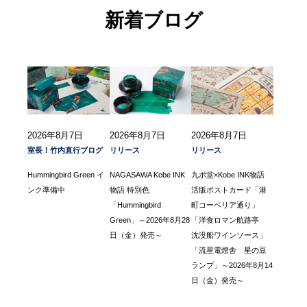
新着ブログ
2026年8月7日
2026年8月7日
2026年8月7日
室長！竹内直行ブログ
リリース
リリース
Hummingbird Green イ
NAGASAWA Kobe INK
九ポ堂×Kobe INK物語
ンク準備中
物語 特別色
活版ポストカード「港
「Hummingbird
町コーベリア通り」
Green」～2026年8月28
「洋食ロマン航路亭
日（金）発売～
沈没船ワインソース」
「流星電燈舎 星の豆
ランプ」～2026年8月14
日（金）発売～