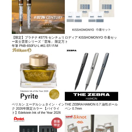
【限定】プラチナ #3776 センチュリ
ロディア KISSHOMONYO 巾着セッ
ー富士雲景シリーズ「雲海」 限定万
ト
年筆 PNB-650FU-L #61 EF/ F/M
ペリカン エーデルシュタイン・イン
THE ZEBRA HAMON 0.7 油性ボール
ク 2026年限定カラー 【パイライ
ペン 0.7mm
ト】Edelstein Ink of the Year 2026