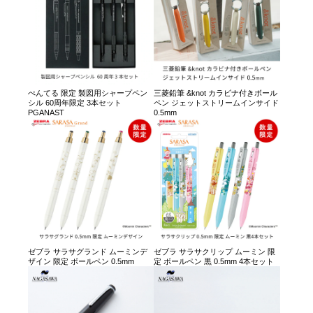
ぺんてる 限定 製図用シャープペン
三菱鉛筆 &knot カラビナ付きボール
シル 60周年限定 3本セット
ペン ジェットストリームインサイド
PGANAST
0.5mm
ゼブラ サラサグランド ムーミンデ
ゼブラ サラサクリップ ムーミン 限
ザイン 限定 ボールペン 0.5mm
定 ボールペン 黒 0.5mm 4本セット