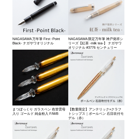
NAGASAWA 万年筆 First -Point
NAGASAWA 限定万年筆 神戸発祥シ
Black- ナガサワオリジナル
リーズ【紅茶 -milk tea-】 ナガサワ
オリジナル #3776 センチュリー
まつぼっくり ガラスペン 色管雲母
【数量限定】アンテリック×クラフ
入り ゴールド 純金粉入 F/M/B
トシップス｜ボールペン 石目吹付モ
デル（赤）